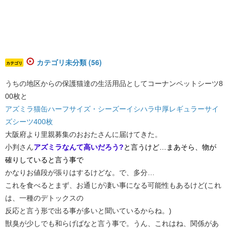
カテゴリ未分類 (56)
カテゴリ
うちの地区からの保護猫達の生活用品としてコーナンペットシーツ8
00枚と
アズミラ猫缶ハーフサイズ・シーズーイシハラ中厚レギュラーサイ
ズシーツ400枚
大阪府より里親募集のおおたさんに届けてきた。
小判さん
アズミラなんて高いだろう?
と言うけど…まあそら、物が
確りしていると言う事で
かなりお値段が張りはするけどな。で、多分…
これを食べるとまず、お通じが凄い事になる可能性もあるけど(これ
は、一種のデトックスの
反応と言う形で出る事が多いと聞いているからね。)
獣臭が少しでも和らげばなと言う事で。うん、これはね、関係があ