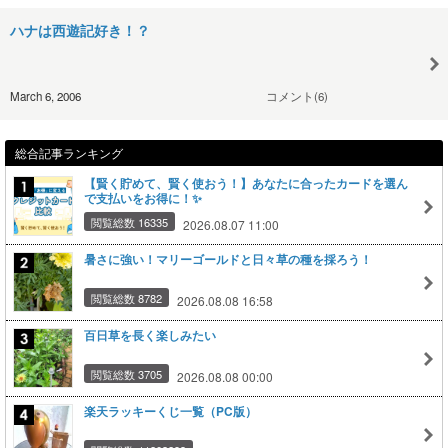
ハナは西遊記好き！？
March 6, 2006
コメント(6)
総合記事ランキング
【賢く貯めて、賢く使おう！】あなたに合ったカードを選ん
で支払いをお得に！✨
閲覧総数 16335
2026.08.07 11:00
暑さに強い！マリーゴールドと日々草の種を採ろう！
閲覧総数 8782
2026.08.08 16:58
百日草を長く楽しみたい
閲覧総数 3705
2026.08.08 00:00
楽天ラッキーくじ一覧（PC版）