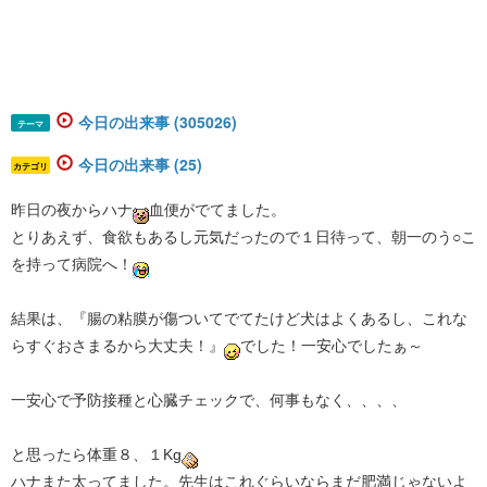
今日の出来事 (305026)
テーマ
今日の出来事 (25)
カテゴリ
昨日の夜からハナ
血便がでてました。
とりあえず、食欲もあるし元気だったので１日待って、朝一のう○こ
を持って病院へ！
結果は、『腸の粘膜が傷ついてでてたけど犬はよくあるし、これな
らすぐおさまるから大丈夫！』
でした！一安心でしたぁ～
一安心で予防接種と心臓チェックで、何事もなく、、、、
と思ったら体重８、１Kg
ハナまた太ってました。先生はこれぐらいならまだ肥満じゃないよ