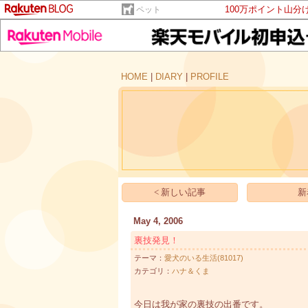
100万ポイント山分
ペット
HOME
|
DIARY
|
PROFILE
< 新しい記事
新
May 4, 2006
裏技発見！
テーマ：
愛犬のいる生活(81017)
カテゴリ：
ハナ＆くま
今日は我が家の裏技の出番です。