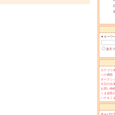
2
3
▼キーワ
楽天
カテゴリ
ハナ
(60)
オークシ
今日の出
お買い物
(
くま成長
ハナ＆く
キャバリ