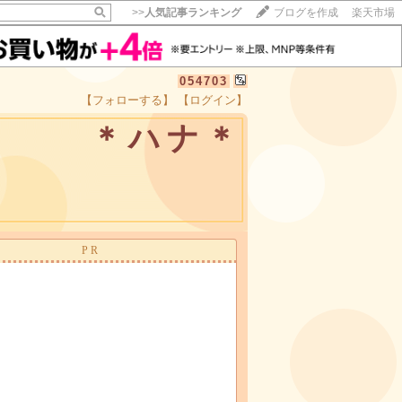
>>
人気記事ランキング
ブログを作成
楽天市場
054703
【フォローする】
【ログイン】
【毎日開催】
＊ハナ＊
15記事にいいね！で1ポイント
10秒滞在
いいね!
--
/
--
PR