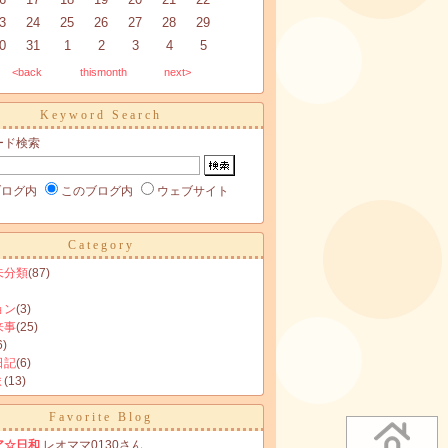
3
24
25
26
27
28
29
0
31
1
2
3
4
5
<back
thismonth
next>
Keyword Search
ード検索
ブログ内
このブログ内
ウェブサイト
Category
未分類
(87)
ョン
(3)
来事
(25)
6)
日記
(6)
ま
(13)
Favorite Blog
ア☆日和
レオママ0130さん