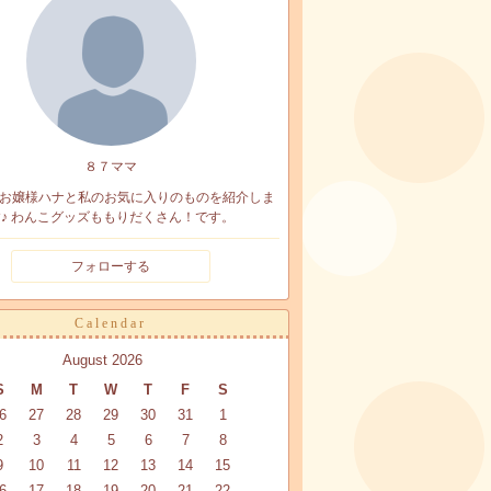
８７ママ
お嬢様ハナと私のお気に入りのものを紹介しま
♪ わんこグッズももりだくさん！です。
フォローする
Calendar
August 2026
S
M
T
W
T
F
S
6
27
28
29
30
31
1
2
3
4
5
6
7
8
9
10
11
12
13
14
15
6
17
18
19
20
21
22