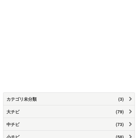
カテゴリ未分類
(3)
大チビ
(79)
中チビ
(73)
小チビ
(58)