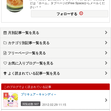
どは「ホーム」タブページのFree Spaceからメールくだ
さい＾＾
フォローする
月別記事一覧を見る
カテゴリ別記事一覧を見る
フリーページ一覧を見る
お気に入りブログ一覧を見る
よく読まれている記事一覧を見る
このブログでよく読まれている記事
プリキュア～キャンディ～
閲覧総数 507
2012.02.29 11:15