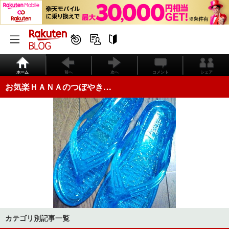
ホーム
前へ
次へ
コメント
シェア
お気楽ＨＡＮＡのつぼやき…
カテゴリ別記事一覧