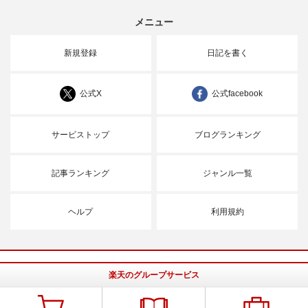
メニュー
新規登録
日記を書く
公式X
公式facebook
サービストップ
ブログランキング
記事ランキング
ジャンル一覧
ヘルプ
利用規約
楽天のグループサービス