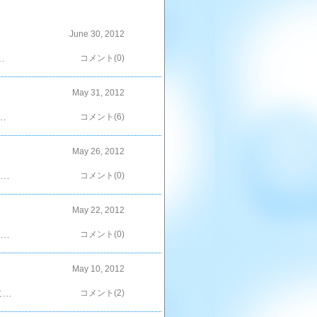
June 30, 2012
ってお願いしているから、帰ってきてからピカピカにしたのかしら？（笑）で。ダンナ弁当。相変わらず、食べるのが楽チンそうな盛り方＾＾ダンナ、お弁当箱を職場で洗ってきてくれるので、ゴミになる物…アルミカップとか、バランを使うのがＮＧなのよね。梅干しを入れる時だって、種を抜くもん。ま、洗って着てくれるので、なんの文句も有りません！（笑）小チビちゃんやダンナは冷蔵庫に入れるらしいけど、大チビ君は冷蔵庫が無いのよねぇ。毎日、保冷剤と一緒に持たせてはいるけど…。食中毒が心配だから、この時期はスクールランチにして欲しいよ；…決してHANAが（お弁当面倒…）って訳じゃ無いわよ～ たぶん（爆） ←ポチッ！としていただけると嬉しいです＾＾
コメント(0)
May 31, 2012
早くは無いものの、分刻みのスケジュールってまさにこの事なのかしらorz；；HANAが早起きすれば問題解決～♪ そこは気が付かないふり…。なぁ～んて嘆いていてもしょうがないのでさっさと作ったわ；昨日の大チビ君。・焼肉ダレチキン・キュウリとプチトマト・小松菜入り玉子・ミートボール・白身フライそういえば前日。『体育の前だったから…食べすぎると気持ち悪くなると困る…』と苦手な物を残して来たわね（笑）そんな、気持ち悪くなるほど大量には詰め込んではいませんわよ？（笑）こちら中チビちゃん。『ママぁ。フルーツいる。』と、朝の忙しい時に注文された：しかも用意した後で『バナナ持ってく～。』もっと早く言ってちょーだいっ！そしてこれが我が家恒例のダンナお弁当。『ご飯の上におかず盛り弁当』ミートボールはシーセージに変更。ダンナ曰く。『大チビの弁当を作るようになってから、豪華になってない？？』…そ、そんなことは…な、ないわよ（￣ー￣；そして本日。大チビ君のお弁当。・唐揚げ・プチトマト・チーズ入り玉子・赤ウインナー・豚肉とピーマンの塩ダレ炒めこれ、小チビちゃん。この、ご飯の上に『ドド～ン！！』と乗っているヤツ…小チビちゃん切望の「プリキュアかまぼこ」(*´Д`)これをどうしてもお弁当に入れて欲しいらしく、ばぁちゃんにおねだりしてたわ＾＾；しかも、それ、２週間も前の話。やっと念願かなったね～(*´Д`)…ん？小チビちゃん。かまぼこ、苦手じゃなかったっけ？？はたして完食できるのか？（笑）そしてダンナ。…。あれれ？？撮影したのに画像が残っていない…；；ま、大チビ君と同じおかずがドド～ンと乗ったご飯を想像すればいいかしらね＾＾；ダンナのお弁当は変わり映えしなくても（←！）こうしてチビ達のお弁当が少しづつ成長していくのが何だか微笑ましいというか＾＾確実に成長している証だ～♪ ←ポチッ！としていただけると嬉しいです＾＾
コメント(6)
May 26, 2012
日は中チビちゃんが運動会♪用意したお弁当はこちら＾＾磯部揚げブロッコリー（ラップマヨネーズ付）タコ・カニウインナーカニかま玉子豚肉ロールのケチャップ煮ゴールドキウィ中チビちゃんのリクエストがてんこ盛り( ´艸｀) 因みに、小チビちゃんは… これまたリクエスト通り「『ねぇね』と一緒のがいぃ～」そしてHANA達は磯部揚げが無くなり、チーズ風味焼きを追加…＾＾これの他にオニギリを用意したよ～ガンガン応援するから、ガンバってね～(´д｀) ←ポチッ！としていただけると嬉しいです＾＾
コメント(0)
May 22, 2012
曜日にゲットしたアサリちゃん達。こんなにも元気（笑）入水管・出水管がニョキニョキ♪可愛い～♪（←？！）これ触ると面白いよね～(*´Д`)チビちゃん達も見つけるたびに触ってる…；が、ペットにするわけにもいかず、美味しくいただきます。昨日はお味噌汁に。今朝は…クラムチャウダー風。「風」？ジャガイモは入れなかったの～；だって、面倒時間がないから…（爆）これにホットドックを用意。３チビとも完食！！作った甲斐があったわ＾＾ありがと～＾＾そうそう、美味しいアサリちゃんにもありがとうだね＾＾ ←ポチッ！としていただけると嬉しいです＾＾
コメント(0)
May 10, 2012
お肉を柔らかくしてくれるという塩麹。今回は豚肉に使ってみた。豚ローススライス、200ｇに塩麹大さじ２ほどを薄く伸ばし塗っただけ。（発砲トレーのままだよ＾＾；）これをロール状にして…フライパンで焼く。以上。盛り付け。超！簡単ｗｗ味はいいんだけど…少々塩麹が多かったみたい；しょっぱかった；(*´＊`)塩麹の量を少し減らしたほうがよかったわね。なんせ、めっそで作るもんだから…＾＾；でも、だいぶ塩麹の分量に馴れてきた気がする。頑張って消費しなきゃね＾＾； ←ポチッ！としていただけると嬉しいです＾＾
コメント(2)