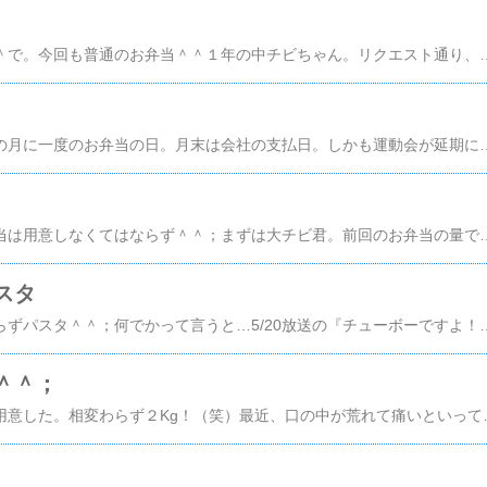
いよいよ運動会です＾＾で。今回も普通のお弁当＾＾１年の中チビちゃん。リクエスト通り、ピカチュウ２段弁当箱なんだけど…。足りなくないのかしら？チョッピリ心配＾＾；蓋がピカチュウの顔で、少しだけど空間が有るので、おかずを出来る範囲で盛ったの＾
今日は、小チビちゃんの月に一度のお弁当の日。月末は会社の支払日。しかも運動会が延期になったので今朝は大忙し；だから…普通のお弁当＾＾；小チビちゃんが起きる前に仕上がったので、小チビちゃんは中身を知りません。『タコさんウィンナー、はいってる…？』あら～＾＾タコさん、入ってて欲しかったの
運動会は中止でもお弁当は用意しなくてはならず＾＾；まずは大チビ君。前回のお弁当の量では「足りんっ！」らしく；ご飯の量を250ｇに増やしました；この量、旦那と一緒。恐るべし…食べ盛り；；食が細くてお弁当に苦労していた幼稚園時代が懐かしい；そして、中
スタ
今日の昼食～☆相変わらずパスタ＾＾；何でかって言うと…5/20放送の『チューボーですよ！』を見たから＾＾この日のメニュー「ナスとトマトのパスタ」でした＾＾なので、すっかりパスタモード。へ？肝心の「ナス」はどこ…？って？だって、我が家の冷蔵庫になすがなかったんだもん。おほほ。なので『鶏肉と野菜のトマトパスタ』に決定！（アサリ使ってもよかったんだけど＾＾；）ダンナはサッカーの時間に間に合わないからって、インスタントのユッケジャンとご飯を食べて行っちゃった＾＾；夕食用に取って置こうかな？…ノビノビになっちゃうわね。何でチューボーですよ！なのかって言うと、ＮＥＷＳの加藤成亮くんがゲストだったから～＾＾４年振りだって～って事は『パパとムスメの７日間』の頃？大ちゃんファンの間では、いわずと知れた釣り仲間～＾＾そしてHANAのブログ友さんも、この方の大ファン～＾＾さらにさらに！「パパムス」で（かっちょええ子やなぁ）とチェックしてましたよ～＾＾でね、番組内でも大ちゃんの話題、してたよ～＾＾初めての釣りが25時間だったっていう、例の有名な話…（笑）釣り中はあんまり会話、無いんだって～寡黙な方達だ～＾＾と、思いきや
＾＾；
先日、夕食に唐揚げを用意した。相変わらず２Kg！（笑）最近、口の中が荒れて痛いといっているばぁちゃん。パリパリの衣の唐揚げは、少々厳しいかな…と考えてね。タレか何かで、衣をしっとりさせれば食べやすいかしら？和風に、おろし大根＋ポン酢でも美味しそうだけど、大根が無い。う～ん。で。お風呂に入っ