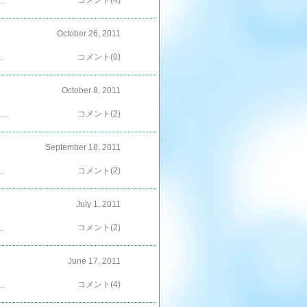
て置き、作ったお弁当がこれ。『食べ過ぎると気持ち悪くなるかもしれんから…。』と何とも消極的な大チビ君のリクエストにより、いつもより少なめ＾＾；さ、これを食べて午後からの試合もがんばって～＾＾HANAは抽選会中、試合経過が気になる～；ダンナからのメール。『0-1で負けてます…』いや～ん！何としても逆転して～；その後…『0-1で負けました。』お～い！午後からの試合は～？お弁当はどうなるの～～～～～～～？と言う訳で抽選が終わった後、大チビ君＆ダンナを迎えに行き、そのまま外食＾＾；この日の夜、ダンナは飲み会、HANAはお通夜とバラバラ。チビ達の面倒はばぁちゃんが見ることに。通夜振る舞いを軽く頂いて帰宅後、お弁当箱が洗ってある形跡が無く…。HANAが入れたままの姿で冷蔵庫に鎮座してた（笑）その後お弁当は…？と言うと。HANAの晩酌相手となりました＾＾「ポチ」していただけると嬉しいです＾＾
コメント(4)
October 26, 2011
を食べていた時の事。小チビちゃんが『ママっ！小チビもケチャップご飯食べたいから、それちょーだいっ！；』って…（笑）いや、あなた？小チビちゃんのお弁当、ここに一緒のが入ってるから…＾＾と、玉子を少しめくってあげた＾＾この時の嬉し恥ずかしそうな顔ったら…（爆）お伝えできないのが残念だわ～「ポチ」していただけると嬉しいです＾＾
コメント(0)
October 8, 2011
今日は小チビちゃん、幼稚園の運動会で～す♪お天気も、とっても良くって…暑い；朝から作りました～☆…いや、大部分が夕べ仕上げたわ＾＾；お弁当～☆5人分なり＾＾；小チビちゃんの頑張りに、HANAの涙腺耐えれるかしら…(爆)「ポチ」していただけると嬉しいです＾＾
コメント(2)
September 18, 2011
奇麗な色になるのよね～(≧▽≦)ビンに入れてタレに漬け込み冷蔵庫へ。明日の朝が楽しみ～☆そして！ほっかほかのご飯に乗せて…いくらご飯の出来上がり～！いただきま～っす(≧▽≦)うはぁ～♪幸せ…☆毎年、この時期は「すじこ貧乏」になる我が家…でもいいの、好きだから（爆）ただね、食べ過ぎると『じんましん』が出てしまうHANA。そこがちょっと悲しいかな…；；←「ポチ」していただけると嬉しいです＾＾
コメント(2)
July 1, 2011
あ、タコのソーセージは小チビちゃんのリクエスト。ってか、それしか知らないんだとおもうわ～（笑）こんなお弁当でも、ピカピカにしてきてくれた…ありがとう！今月こそ！頑張るわ～（ＴＴ）/~~~「ポチ」していただけると嬉しいです＾＾
コメント(2)
June 17, 2011
、醤油、すり下ろし生姜を混ぜた液に漬け込み、片栗粉を着けて揚げるだけ～超簡単＾＾美味しいよ～…なのに。「魚嫌い」な、ばぁちゃん。一口食べたけど「なんか、生臭い；」と遠慮気味；；新鮮だもん！そんなはず無いわよ～食べて～＾＾ホントはばぁちゃん。お魚をさばくのも大嫌い；生臭いんだって。当たり前だよ～！だって、生だもん（笑）そしてもう１尾の方は「締め鯖」に＾＾塩で締めて、酢液に漬け込みました。こっちは明日食べれるかな？ってか、酢サバ（名古屋じゃこう呼ぶのよ～＾＾）を作ったのは、初めてなの（笑）上手く出来るのかしら？？「ポチ」していただけると嬉しいです＾＾
コメント(4)