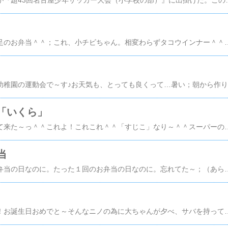
先週日曜日。大チビ君が『題43回名古屋少年サッカー大会（小学校の部）』に出掛けた。この大会、トーナメントなので負けた時点でお終わり…。ところがHANA。大チビ君の試合開始が１０時からってのに、１０時から中・小チビちゃんを引き連れて学区の綱引き大会の組み合わせ抽選に借り出され…到底、試合開始に間に合うわけも無く…；がしかし！勝てば午後からも試合があるのでこちらは余裕で見に行けるわ～ってことで、大チビ君よ、何としても勝って～と願いを込めたかどうかはさ
今頃…。先週行った遠足のお弁当＾＾；これ、小チビちゃん。相変わらずタコウインナー＾＾で、HANA。から揚げがおまけ♪ってか、小チビちゃんのお弁当箱が小さいので、こっちに入れちゃった＾＾；何の変哲もないオムライス弁当なんだけどね…＾＾；ただ、お昼に食べていた時のエピソード。HANAは玉子の下にあるケチャップご飯にたどり着き、ご飯
「いくら」
今年もこの季節がやって来た～っ＾＾これよ！これこれ＾＾「すじこ」なり～＾＾スーパーの売り場で見つけたときの幸福感ったら…(≧▽≦)ただ、今年は実家の父に先を越されたようで、先日「売っている」という情報を聞いていた…＾＾；それでも売り場で見つければ即ゲット！…しかも、夕方の値引き後だったので至福感が半端ない（爆）早速。温水でほぐします＾＾中チビちゃんがお手伝い～＾＾助かるわ～白く濁っても、塩を振ると
当
昨日。毎月月末日がお弁当の日なのに。たった１回のお弁当の日なのに。忘れてた～；（あら？以前も同じ様なことが…？笑）が、思い出した時間。バスが来るまでまだ３０分以上あるわ～余裕～♪ってことでちゃちゃっとあまり物有るもので作りました～
遅くなったけど！ニノ！お誕生日おめでと～そんなニノの為に大ちゃんが夕べ、サバを持ってきたよ～…大ちゃんじゃないわね＾＾今朝、起きたらばあちゃんが「サバをもらった。冷蔵庫に入っているから」って。（へ？だって、夕べHANAが寝るときは無かったわよ？）「だって、夜中の11時過ぎに持ってきたもん。一緒に仕事しているお店の子が。」そ、そうなのか＾＾；ありがと～という事で、さばきました。まずは１尾。う～ん、ちょっと身が柔らかい？？でも～＾＾美味しそうだよ？そしてもう１尾も完了。こちらは少し白っぽく、脂が乗っていそうだわ～＾＾と、言う事で。最初のサバは「竜田揚げ」に＾＾酒