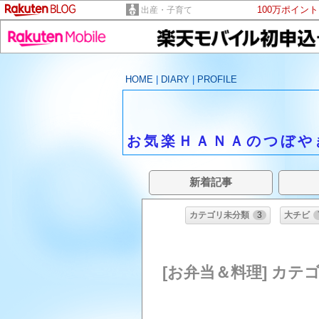
100万ポイン
出産・子育て
HOME
|
DIARY
|
PROFILE
お気楽ＨＡＮＡのつぼや
新着記事
カテゴリ未分類
3
大チビ
[お弁当＆料理] カテ