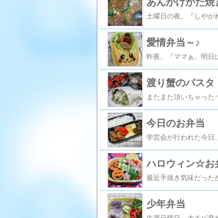
あんかけかた焼
愛情弁当～♪
渡り蟹のパスタ
今日のお弁当
ハロウィン☆お
少年弁当