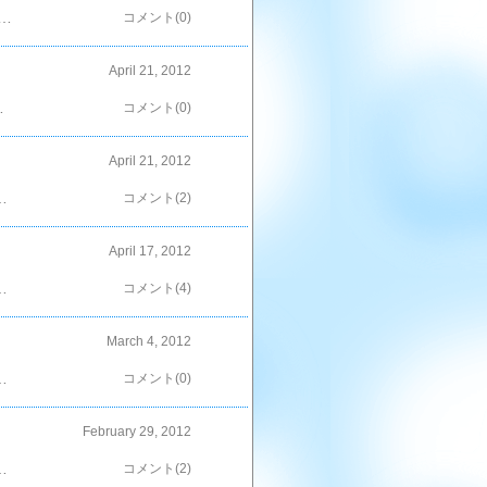
１本お揚げ / ４枚かつおだし汁 / 200ｃｃしょうゆ / 大さじ３みりん / 大さじ１お米 / ３カップ■レシピを考えた人のコメント我が家は少し濃い味が好きなので、下準備として味付けしてから炊き込みました＾＾詳細を楽天レシピで見る━━━━━━━━━━━━━━━━━━…↓↓ ポイントが貯まるレシピ サイト ↓↓＞＞最短約 30 秒！▼無料▼会員登録＜＜━━━━━━━━━━━━━━━━━━…
コメント(0)
April 21, 2012
━━…↓↓ ポイントが貯まるレシピ サイト ↓↓＞＞最短約 30 秒！▼無料▼会員登録＜＜━━━━━━━━━━━━━━━━━━…
コメント(0)
April 21, 2012
見せてよ～＾＾でも、これ。作るのは初めて…＾＾；我が家ではよくミルクでオジヤを作るんだけど、カレーバージョンは初めてなのよねぇ。チビちゃん達の評判が今一わからないから、少なめで作った＾＾；…おや。意外にも食が進んでる。感想聞いたら「おいし～＾＾」だって。よかったわ(*´Д`)焦げ目はないけど、リゾットみたいなもんだしね。うん。 また今度残ったら寝かせたら、作ってみよっかな＾＾ ←ポチッ！としていただけると嬉しいです＾＾
コメント(2)
April 17, 2012
～♪実家の父は「たけのことふき」の炊き合わせが好物だったこと、今日知りました（爆）母が作った料理で、これだけは「うまかった＾＾」だってさ～今度作ったら持っていくわ＾＾奥に見えるは、たけのこのみの煮物＾＾朝からシアワセ～（*´Д`) ザ・たけのこ尽くしなり～♪春だね～＾＾ 「ポチ」していただけると嬉しいです＾＾
コメント(4)
March 4, 2012
ちゃんもそこそこ頑張ったよ＾＾で。あまった（失礼＾＾；）食材はって言うと…大チビ君自らが、自分専用ちらし寿司として調理（？）してた。結果。命名『竹取物語』 by：大チビ斬新すぎ～っ（爆）メニューはこの他にも「ハマグリの吸い物」はもちろん、「手羽元のから揚げ」やら「スパサラダ」やら「牛筋煮込み」（←完全に酒用（笑））を用意。がしかし。目先の変わった物にめっぽう弱いばぁちゃん。一言。『お湯沸かして、ミニのカップうどんを用意して。』ま、これが一番美味しかったりして（爆）取りあえず、今年もいいおひな様だったかな＾＾病気なうの中チビちゃんはパジャマでした＾＾「ポチ」していただけると嬉しいです＾＾
コメント(0)
February 29, 2012
て、20cmフライパンで卵焼きを作ってる。キャンディの耳、卵焼きがピッタリなのに普通のフライパンだと卵液が横流れして作りにくい…ってことで、これがあると便利だと思った！！その他のおかずも同時進行するならこっちかな？今までこの手の物は（フライパンで十分じゃん。）って思っていたけどね＾＾；ま、どっちにしろキャラ弁作った後っていうのは…。『さんばらまき』（＠名古屋弁）なので、画像は小さめで＾＾；「ポチ」していただけると嬉しいです＾＾
コメント(2)