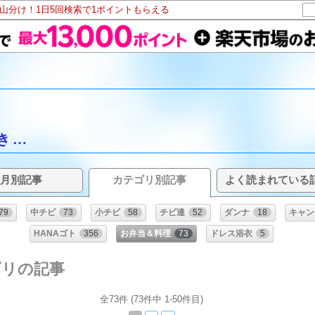
ト山分け！1日5回検索で1ポイントもらえる
き…
月別記事
カテゴリ別記事
よく読まれている
79
中チビ
73
小チビ
58
チビ達
52
ダンナ
18
キャン
HANAゴト
356
お弁当＆料理
73
ドレス浴衣
5
ゴリの記事
全73件 (73件中 1-50件目)