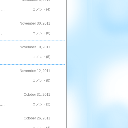
土曜日の夜。『しやがれ』で、「あんかけかた焼きそば」なるものを作ってたでしょ？HANA。こういうあんかけ物とか、とろみ系が大好きなのよ～(*´Д`)名前、「とろみ」って改名してもいいくらい（笑）しかしながら…HANA。リアルでは途中、まさかの落ち…；松潤が炒めていたところまでは記憶があるんだけど；はっ！っと気が付いた時には仕上がっていて、とろみ智には会えず；；起きていたダンナに（HANA？寝てた？？）って確認しちゃったわ；なので日曜日。朝一で再生。中・小チビちゃんとしっかり堪能したよん＾＾で。夕食を考える時間帯に（あんかけかた焼きそば食べたくね？）って。ダンナも（あのやきそば、美味そうだったモンな＾＾）って事で、早速作っちゃったわ～＾＾しかしながら。なんせ、家族分胃袋を満たさなきゃならないので、しやがれよりも量が多いの；具材も白菜、しめじ、ねぎなど追加しちゃってるよ～翔さ～ん！HANA、がんばって切ったよ～でも、ニンニク・しょうがはチューブ入りのヤツにしちゃった～＾＾；シーフードは冷凍モンだからニノみたいに下ごしらえしてない～炒めも具材が多いからフライパンを煽りまくったわ～松潤！見てくれた～？仕上げのあん用の調味料もあらかじめ混ぜてなんて出来ないわ～；だって水の量がハンパ無いんだもん。本当は大ちゃんみたいに綺麗に混ぜ合わせたかったんだけど～；しかも、うずらは入ってないぃ～（笑）そうそう！野菜をい炒めたフライパンの中で直接あんを作る際は、『水』じゃなくって『お湯』を入れるといいのよ～水を使うとね、沸騰するまでに野菜に火が入っちゃって、シャキシャキに仕上がらなくなっちゃう～（HANAん家の場合、この量で作っている事自体、仕上がりが期待できないけどね＾＾；）それでも！！いやぁ～ん！いい『とろみ』具合だわ～♪来てます！来てます～！！テンション上がるぅ↑↑（笑）さ！肝心の麺！！相葉ちゃんみたく、素敵なかた焼きにせねばっ！！で。登場する道具は我が家得意の…『ホットプレート！！』（ドラえもん風でよろしくどうぞ。笑）麺をほぐし、しばらく放置。楽だわ～（笑）かた麺が出来たら、ナイスにとろみが付いたあんを掛けて…ダイナミックに出来上がり～☆麺もナイス放置（笑）だったのか、いい堅さだった＾＾でね。「ご飯がいい。」とご所望の中・小チビちゃんには…あんかけご飯～☆（中華販とも言うわね＾＾）小チビちゃん用の小さい器だから、タマゴが妙にデカく見えるわ（笑）思えばHANA、これ小さい頃からの好物なの～幼少の頃。母が「野菜炒め」を作る際は、父の分を取った後、片栗粉でとろみを着けてもらいご飯に掛けて食べたモンなぁ＾＾父の大好物の「コンビーフ」が入っていて、いいダシが出てたんだよなぁ。懐かしい味だわ＾＾あんかけかた焼きそば！これならビールのお供にもなるぅ～☆「ポチ」していただけると嬉しいです＾＾
コメント(4)
November 30, 2011
？（笑）出来上がりを見た小チビちゃんが一言。『なんかピカチューが夢を見ているみたい～＾＾』まぁ！なんてファンタジーな発想が出来るの～(*´Д`)えぇ。親バカですけど？何か？（爆）「ポチ」していただけると嬉しいです＾＾
コメント(8)
November 19, 2011
望のクリーム系にして、ほうれん草を追加。チビ達にミソはちょっぴり濃いので、大人限定～＾＾出来上がり～☆う～ん＾＾ワインでもいいかも～♪パスタ自体は少なかった気がするけど、なんせ『カニ』が＾＾；お腹いっぱい～☆「ポチ」していただけると嬉しいです＾＾
コメント(8)
November 12, 2011
個作るも３個作るも一緒のようなもんだしね＾＾でも！待って！玉子が無いじゃん！ってか、小チビちゃん達のお弁当を作る様な材料が冷蔵庫に存在してないわ～；という事で、冷蔵庫をさばくって出来上がった手抜きお弁当はこれ。HANAが小学校に出掛けている間に食べてたよ＾＾手抜き弁当でもピカピカにするあなた達！！…いい子だぁ～(*´Д`) 「ポチ」していただけると嬉しいです＾＾
コメント(0)
October 31, 2011
最近手抜き気味だったかな…小チビちゃんのお弁当＾＾；って事で若干反省；HANA的にはがんばったよ～？こんな程度でよろしいのでしょうか？（笑）一応小チビちゃんからは『ママァ～＾＾お弁当！ピカピカになったよ～＾＾』と素敵な報告を受けました＾＾HANAが思うにね。海苔は一枚大きく貼り付けたから食べにくいと思うの。小さなピーマンも『食べやすくなるかな？』って思ってチーズを詰めたけどどうなんだろ？やっぱピーマンはピーマンなのかな？って…まぁ、小チビちゃんの場合。お肉も野菜もモリモリ食べるのでさほど心配はしてないんだけども（爆）でもね…。こんな程度のお弁当にテンション上げ上げで食していただいて…ありがと～っ＾＾小チビちゃん！あなたっ？なんていい子なんだ～っ（涙）「ポチ」していただけると嬉しいです＾＾
コメント(2)
October 26, 2011