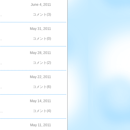
June 4, 2011
＾；ホンの少し。気持ちだけだけどボリュームアップ＾＾；お次は。６年の大チビ君。こちらは豚ネギ塩をギュウギュウに詰めてボリュームアップ。これからますます食べるんでしょ？男の子って？？…。頑張るわ…；「ポチ」していただけると嬉しいです＾＾
コメント(3)
May 31, 2011
ね～＾＾大丈夫！ちゃんと入ってるよ～♪で。ホントはご飯にコレを使おうかと…クマさんの型抜き＾＾これでご飯を入れたんだけど。高さが無くってお弁当を仕上げ難い；；おかずにご飯が埋もれちゃう；；もう少しご飯の量が増えたら二段に重ねてみよう～っと＾＾「ポチ」していただけると嬉しいです＾＾
コメント(0)
May 28, 2011
チビちゃん。こちらも前回のお弁当が少なかった；と…（あら？前回も同じようなこと言ってたわよ？）ご飯を少々増やしておきました。相変わらず代わり映えのしないお弁当だけど…＾＾；さて、今日の量なら…どうかな＾＾「ポチ」していただけると嬉しいです＾＾
コメント(2)
May 22, 2011
。しげっちの理想の女性は「聞き上手」。自分がおしゃべりだからなんだって～なるほど～大ちゃんは聞き上手なのかな？で、釣に行く時のジェスチャーもしていたよ～しげっちは車を運転して、待ち合わせの場所まで行くんだって。免許持って無い大ちゃん。もしかしてしげっちが迎に行くのかしら？？？なんて妄想。だったらその車の荷台でいいから～乗せて欲しい～！クーラーボックスと同じ扱いでいいからさ～！しげっちね、自炊もするし、梅干も漬けちゃうんだって～いい子やぁ＾＾梅干はカビ無いように塩加減が難しいんだって～こんないい子が釣り仲間でよかった、よかった＾＾しかし、この番組も長いよね～大好きだからいいんだけど＾＾いつまでも続いて欲しい番組の一つだわ＾＾…なのに。大ちゃん。一度も出演してないんだよねぇ。翔クンとニノは出たのに…魔王の時も出て無いし。次回、ＴＢＳでドラマする時は出て欲しいなぁ。…べつにドラマ絡んでなくってもHANAはＯＫだけど。そうだよ！今回のしげっちも舞台「６月のビターオレンジ」のお知らせでの出演だもんね＾＾見たいな。大野智の舞台。やらないかなぁ…「ポチ」していただけると嬉しいです＾＾
コメント(6)
May 14, 2011
ている時に、この料理を思いついた！（我が家は食事前にお風呂なの～だってぇ、気兼ねなく酔っ払いたいもん。笑）って、唐揚げに新タマスライスと刻んだトマトに塩をふって、オリーブオイルを掛けただけなんだけど＾＾；水分がでてくれば、随分食べやすくなるんじゃない？なんで、コレにしたかというと。今回もばぁちゃんが頂いてきました～＾＾大量のトマト！！唐揚げの肉も頂き物＾＾トマトも頂き物＾＾これでタマネギも貰っていたら完璧だったね～（何がだ？）と、ばぁちゃんと大笑い＾＾すると！ミラクルが起きた…翌日。これまた大量～！！しかも！今、話題の（？）タケノコまで～＾＾茹でてあるし～っ＾＾あぁ、助かるなぁ。ばぁちゃんに感謝です…＾＾あ、そうそう。鶏肉、無くなっちゃったから、よろしく～＾＾「ポチ」していただけると嬉しいです＾＾
コメント(4)
May 11, 2011