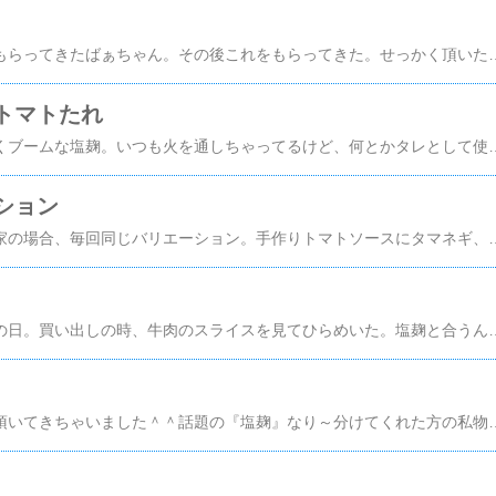
以前、手作りの塩麹をもらってきたばぁちゃん。その後これをもらってきた。せっかく頂いたので、ばぁちゃんと手前塩麹に挑戦！…なにも難しくないんですけどね＾＾；米麹200ｇに対して塩60ｇとなっていた。今回、米麹が400ｇなので
トマトたれ
最近、我が家でゆる～くブームな塩麹。いつも火を通しちゃってるけど、何とかタレとして使えないか考えた。ひらめいたのがこれ。トマトを細かく切る。塩麹を入れ、オリーブオイル、バジルを掛ける。混ぜて完成！…ビックリするくらい超かんたん！今回は冷しゃぶのタレにしてみた♪実はこのトマトのディップ、いつもは塩麹じゃなくって塩で作っているの。スライスしたフランスパンをカリッっと焼いて、それに乗せて食べるのがチビ達
ション
夕べ作ったピザ。我が家の場合、毎回同じバリエーション。手作りトマトソースにタマネギ、ピーマン、トマト、ベーコン、ソーセージ、チーズといった具合。昔、中チビちゃんとばぁちゃんのリクエストで「照り焼きチキン」も登場したけど、ダンナのウケがわるい；いつも３枚作はどれも同じ味…かぁ。美味しいんだけど…。ちょっと冒険しちゃいますかね？（笑）宅配ピザの広告で研究したり、ダンナに相談したり。すると、シーフードの意見が出た。はい、採用～（笑）って事で、今回はこの３種。・トマトソースベーコン・照り焼きソースチキン・ガーリックマヨソースシーフード照り
バーベキューをしたこの日。買い出しの時、牛肉のスライスを見てひらめいた。塩麹と合うんじゃないかしら？ってことで、早速試したよ～お肉に塩麹を塗ってしばらく置く。大葉をのせる。巻いて串に刺す。焼く。超シンプル＾＾今回はバーベキューだったので、若干火の通りが難しく、ロールをもう少し小
またまたばぁちゃんが頂いてきちゃいました＾＾話題の『塩麹』なり～分けてくれた方の私物の本も、一緒に貸してくれたんだって～この入れ物は分けてくださった方が最初に購入したものだそうで、中身の麹は、その方の手作りなんだそうな＾＾確かに開封してあった（笑）HANA、塩麹の存在は知ってたけど、今一レシピがわからなかったのよねぇ；なので頂いた翌日もメニューに使わなかったわ。ばぁちゃん、何気に残念そう＾＾；そうよね、せっかく頂いたんだもんね。これを機会に、本やらネットを見てみる。ふ～ん＾＾なるほど。酵素の働きは別にして、調理の際は塩の感覚