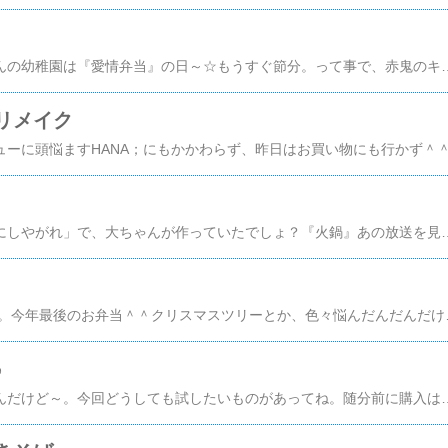
月末恒例。小チビちゃんの幼稚園は『愛情弁当』の日～☆もうすぐ節分。って事で、赤鬼のキャラ弁でも作ろっかな～＾＾なんて思ってみたんだけど。小チビちゃんのご希望は『おにぎり』。さくらでんぷを混ぜたピンクのご飯で鬼の顔を作っても、今一締りが無いというか…。どうせ作るならリアル赤鬼がいいじゃない？パプリカ使う？？中にご飯、詰めちゃう？？…不味そう；；もういいや。普通におにぎりにして、お弁当箱に詰めてちゃえ。（←鬼
リメイク
１７日放送された「嵐にしやがれ」で、大ちゃんが作っていたでしょ？『火鍋』あの放送を見てから、ず～っと作ってみたかったの。で、先日やっと作ってみた。ただね、あの時大ちゃんが作ったのと違うのはね…。トリガラでスープを取ってません＾＾；豆乳鍋には高麗人参は入ってません＾＾；ってか、そもそも赤い方は『トマト鍋』です＾＾；本当は大ちゃんが作っていた、あの辛い『麻辣スープ』で食べたかったんだけどね。なんせ我が家には辛いものを食べれないチビの方が多いのでねぇ；；でも、あの麻辣スープは超魅力的♪いつか作ってみるわ～＾＾
２学期最後の12月21日。今年最後のお弁当＾＾クリスマスツリーとか、色々悩んだんだんだけど＾＾；結局。簡単なコレに決定（笑）お弁当箱だけは小チビちゃんのこだわりで、『絶対これっ！
♪
この前、ピザを焼いたんだけど～。今回どうしても試したいものがあってね。随分前に購入はしていたんだけど、なかなか使用する機会が無くって…。えぇ。ウソです。うっかり忘れていました（笑）これ、デロンギの『ピザストーン』「冷凍ピザがパリパリ釜焼き」といううたい文句に惹かれて購入＾＾【メガヒット商品・ピザストーン】〔PS-CN...価格：1,899円（税込、送料別）早速、HANAお手製のピザを用意して、天板にピザストーンをスタンバイ～どんな風に焼きあがるのかしら？この時にも書いたんだけど、HANAが作るピザ、トッピングが多くって水っぽいの；これはこれで、歯の悪いばぁちゃんにはウケがいいんだけどね。でも、パリッとしていてフワッとしている