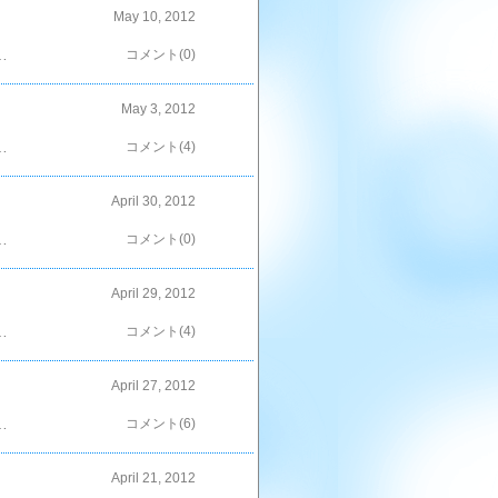
May 10, 2012
120ｇの天然塩。ここに水を入れるだけ。500ｃｃ入れたっけな？毎日かき混ぜながら１週間ほど寝かせるだけ。出来上がり～しかしながら、結構な量なのよ＾＾；消化できるかなぁ＾＾； ←ポチッ！としていただけると嬉しいです＾＾
コメント(0)
May 3, 2012
の定番。時に小チビちゃんが大好き＾＾だってトマト・塩・オリーブオイル・バジルだもん。王道でしょ？（笑）塩で作ったのに比べると、麹のせいなのか、まろやかで甘みがある様に思える＾＾今回の塩麹バージョン、中チビちゃんがお気に召した様で…翌朝。「作って～」とせがまれちゃった。今回は普通にトーストに乗せてたわ＾＾これからの季節、活躍してくれそうな予感（笑） ←ポチッ！としていただけると嬉しいです＾＾
コメント(4)
April 30, 2012
焼きには仕上げにレタスをトッピング。シーフードとしめじは一度ワインで蒸してからトッピングしたの～で、最近チビ達の食欲が旺盛でね；これでは足りない時があるの；；と言う訳でこちらも追加。チキンのバジルのパスタ＾＾トマトペンネ＾＾アラビアータじゃなくって、余ったピザソースで作ったの＾＾ただし、ダンナに「つくりすぎ」と怒られる…orzでも。気が付いた。トマトベース意外は、さほど人気無いってことを…ばぁちゃんがこれを頂いて来た事だし。やっぱり次回からは従来通り、トマトオンリーだわ＾＾； ←ポチッ！としていただけると嬉しいです＾＾
コメント(0)
April 29, 2012
さくした方がいいな、と思った。フライパンで焼くなら蓋も出来るし問題ないのかな？お肉もジューシーだし、塩加減も程良くって美味しかった～＾＾薄切り肉に塗って巻いて焼くだけで、ボリューム出るし、美味しいし…我が家の定番に決定かな？（笑） ←ポチッ！としていただけると嬉しいです＾＾
コメント(4)
April 27, 2012
で使えばよさそう＾＾ってことで、冷蔵庫と相談。作ってみたのはこの３種。豚肉に塩麹を混ぜ、しばらく置いて…豚ロースとピーマン・しめじの塩麹炒め＾＾こちらはフライパンへ直接、塩麹を投入。塩麹焼きそば＾＾お次も鶏肉に塩麹をまぶして置いた物を…お鍋に投入。鶏とねぎの塩麹なべ＾＾冷蔵庫の在庫のせいか、合わせた材料が似たり寄ったりだわね＾＾；おほほ；けど、どれも美味しかったから…ま、いっか＾＾塩麹に漬け込むと、硬いお肉も柔らかくなるんだよね？お次はもう少しビックリ体験したいわ～♪ ←ポチッ！としていただけると嬉しいです＾＾
コメント(6)
April 21, 2012