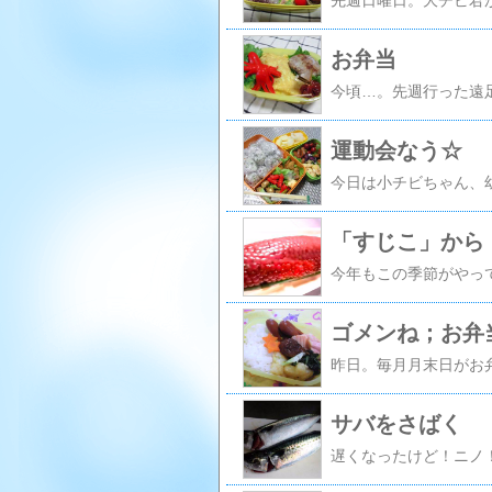
お弁当
運動会なう☆
「すじこ」から
ゴメンね；お弁
サバをさばく