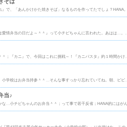
きそば
昨夜。『ママぁ。明日は愛情弁当の日だよ～＾＾』って小チビちゃんに言われた。あはは…。（忘れてたよ；）最近このパターン、多くね？（笑）困った時はこれ。我が家の鉄板（笑）「ピカチューオムレツ」♪このピカチューで何匹目かしら
またまた頂いちゃった＾＾；『カニ』で、今回はこれに挑戦～！『カニパスタ』約１時間かけてカニの身をほぐしたよ；途中、中・小チビちゃんがツマミ食い（笑）…とにかくカニ臭い；でも＾＾ミソもタマゴもたっぷり♪このままビール飲みたかった～（笑）ソースはダンナ希
学芸会が行われた今日、小学校はお弁当持参＾＾…そんな事すっかり忘れていてね。朝、ビビッたわ；玉子も残り一個だったし；ま、一個あれば十分だけどね＾＾今日はご飯を多めに入れておいたからね～＾＾そして。『小チビのお弁当は、どぉ～れ？』えっと？小チビちゃんは小学校は関係無いじゃん＾＾『え～っ；だって！夕べママが作ってあげるって言ったモン！』…。何だかそんな約束したなぁ。まぁ１
弁当♪