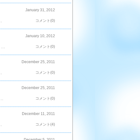
January 31, 2012
は？）『ママぁ。おにぎりは雪だるまさんね。』え？先月も雪だるまだったけど？？？ってことで、リクエスト通りに雪だるまさん（笑）顔を作って置いていたら、『ママぁ、雪だるまさんのボタンは？？』う～ん；それも着けるのね；って事で今回は四角いボタン。あ。今思った。京セラでの大ちゃんの衣装。三角ボタンだったなぁ。…しまった。三角にするべきだった。次回は三角に決定～っ（爆）「ポチ」していただけると嬉しいです＾＾
コメント(0)
January 10, 2012
毎日毎日…夕飯のメニューに頭悩ますHANA；にもかかわらず、昨日はお買い物にも行かず＾＾；冷蔵庫を覗く。前日大チビ君の為に用意したコンビニ弁当がそのまま残ってるよ…；もったいないから夕食に食べたいんだけど、このままでは大人のおかず（酒のつまみ）にはならないのよ～；って事でリメイク開始（笑）先ずは『から揚げ南蛮風味タルタルソース』まぁね、クドいのはおじさん＆おばさんには応えるのよ；で、いただいた大根をおろしてレタスを添えた（笑）付け合わせの『パスタ』と『チョットした野菜』玉ねぎなどをプラスして、コンソメスープに＾＾スープにするって万能だわ＾＾と再確認（笑）『ご飯』は…前日の残り物のパエリア。これにカレールーを使ってパエリアカレーピラフに＾＾いろんな味が存在していてなかなかだったわ～（笑）出来上がりはこんな感じ＾＾なかなか面倒くさ面白いぃ～＾＾がしかし。問題は『エビフライ』これ、しっかりソースがかかってる；；それがなければ間違いなく醤油出汁で玉子とじになってた（笑）…無理なので、このまま放置。すると、大チビ君が食べた！（笑）再確認だけど。コンビニ弁当だからって、決して手抜きじゃ無いわよ～っ！（←誰に？爆）「ポチ」していただけると嬉しいです＾＾
コメント(0)
December 25, 2011
そんな「辛い鍋」と「辛く無い鍋」を食べるのに役立っているのよ＾＾我が家の２食鍋＾＾【送料無料】【楽天最安値挑戦中！！】和平フレイズ マーブル膳IH...ただ、この鍋；真ん中の仕切りが鍋本体より低いので、汁が混ざりやすいのが欠点…＾＾；少し小さめだけど、こっちの方が混ざりにくそうかも？2種類の味が一つの鍋で楽しめる♪★大人気商品につき、在庫僅か！完...辛い鍋を食べたい大人と、辛い鍋が食べられない子供が、どちらも好みの物を同時に食べられるから便利だよ～ん＾＾「ポチ」していただけると嬉しいです＾＾
コメント(0)
December 25, 2011
』と指示うけたのよねぇ；おにぎりを作って、適当におかずを詰めただけ＾＾；おほほ；帰ってきたお弁当箱には、食べかけのおにぎりが残っていた！（あれ？小チビちゃん？？おにぎりの量が多かった？？そんなはず無いんだけどもねぇ？？？）『…ママぁ。落としちゃったの；ごめんね…。』と消えそうな声…。いやぁ～ん(*´Д`)”ショボチ～ン”としている小チビちゃんが超絶カワユス～！！ってかあなた。普段そんな愁傷な事言わないよねぇ？？『だって、先生がママにゴメンねって言ってねって言ってたもん…。』まぁ～！ちゃんとお話を聞いて、実行したのね～っ！おりこうさんだわ～っ！えぇ。親バカも毎度の事ですけど、何か？（笑）「ポチ」していただけると嬉しいです＾＾
コメント(0)
December 11, 2011
ピザも食べたい。早速、いつものように１枚目を焼いてみた。きゃぁ～☆美味しそうじゃん～♪…がしかし。若干焼きすぎな感じ；案の定。ばぁちゃんから『硬くて食べられないし、チビ達も硬いって；；』と…。う～ん、なるほどぉ～。いつもの時間で焼くと、焼き過ぎみたい＾＾；２枚目以降は時間を短くしてみた。半分くらいの時間で焼き上げた。おぉ！これだよ～！！いい感じ☆…と、ダンナとHANAにはウケたんだけど、やっぱりばぁちゃんはストーンが無いほうがいいらしい。うん。次回は使い分けて焼いてみよっと＾＾【メガヒット商品・ピザストーン】〔PS-CN...価格：1,899円（税込、送料別）お勧めだよん☆「ポチ」していただけると嬉しいです＾＾
コメント(4)
December 5, 2011