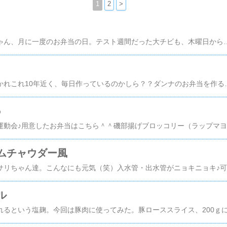
1
2
>
６月２９日。小チビちゃん、月に一度のお弁当の日。テスト週間だった大チビも、木曜日からお弁当再開…。ってことで、キャラ弁を作る余裕も無く…orz至って普通弁当；こちら小チビちゃん。「ピカチューの弁当箱にする～」とリクエスト。このピカチューの弁当箱、大チビ君が使ってたのよね～中チビちゃんも使ったし…。結構、活躍してくれてるわ＾＾「お弁当のおかず、小チビが入れる～；」と朝から大変＾＾；はいはい、がんばって詰めてちょうーだいな（笑）お弁当はピカピカになって帰ってきたよ＾＾こちら大チビ君。この量だと、少しおかずが多いのか？いつもは催促しないとお弁当箱を出さないのに、この日はテーブルの上に置いてあった。しかも、蓋まで開けて…。（残さず食べて～）
ダンナのお弁当。もうかれこれ10年近く、毎日作っているのかしら？？ダンナのお弁当を作るのは楽チンなんだよな～…それは、もしかして。手抜きなお弁当だからか？？（爆）そんな手抜きなお弁当を文句も言わず、よくも毎日食べてくれて…ありがたい＾＾；しかも残さず、挙句お弁当箱を洗って持って帰ってくるという…文句ありません；；そんな状態、大チビ君のお弁当が1つ増えたところで何の問題も無い！…って思っていたのよ。えぇ。思っていたの；今週月曜日からお弁当持ちの大チビ君。…HANA、頑張ってるのよ？え？息子のは手抜きじゃないからってか？？う～ん、十分手抜きなつもりだけど＾＾；そこへね。昨日は運動会の振り替えで中チビちゃんがお弁当。今日は小チビちゃんが月に一度のお弁当の日。お弁当って…お弁当って…１個加わるだけで…けっこう大変なんだね～；；去年は全てが重なり、４個作ったっけ…（－_－）違う！個数じゃない！！みんなの出発時間よ！７時４０分…大チビ君。７時４５分…ダンナ。７時５０分…中チビちゃん。７時５４分…小チビちゃん。決して
♪
今
ムチャウダー風
日
ル