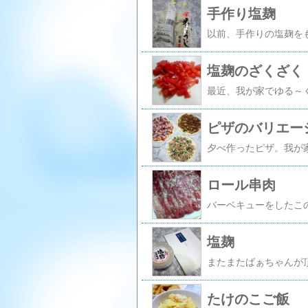
手作り塩麹
塩麹のざくざく
ピザのバリエー
ロール串肉
塩麹
たけのこご飯