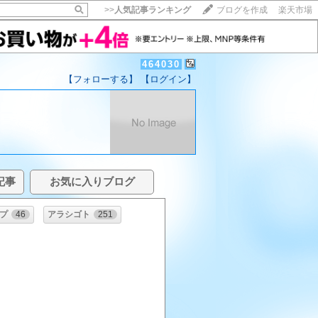
>>
人気記事ランキング
ブログを作成
楽天市場
464030
【フォローする】
【ログイン】
記事
お気に入りブログ
プ
46
アラシゴト
251