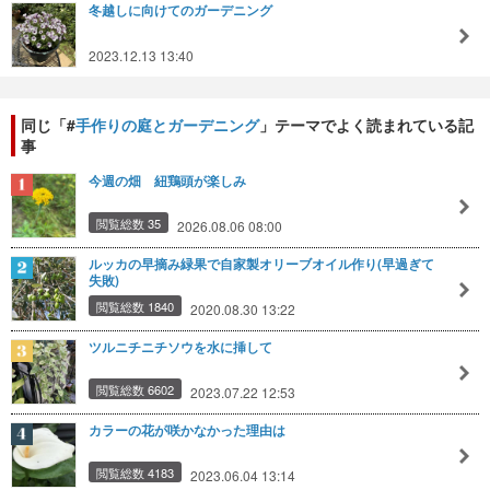
冬越しに向けてのガーデニング
2023.12.13 13:40
同じ「#
手作りの庭とガーデニング
」テーマでよく読まれている記
事
今週の畑 紐鶏頭が楽しみ
閲覧総数 35
2026.08.06 08:00
ルッカの早摘み緑果で自家製オリーブオイル作り(早過ぎて
失敗)
閲覧総数 1840
2020.08.30 13:22
ツルニチニチソウを水に挿して
閲覧総数 6602
2023.07.22 12:53
カラーの花が咲かなかった理由は
閲覧総数 4183
2023.06.04 13:14