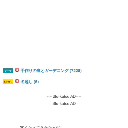
手作りの庭とガーデニング (7228)
テーマ
冬越し (5)
カテゴリ
----Blo-katsu AD----
----Blo-katsu AD----
寒くなってきたなぁ🤔