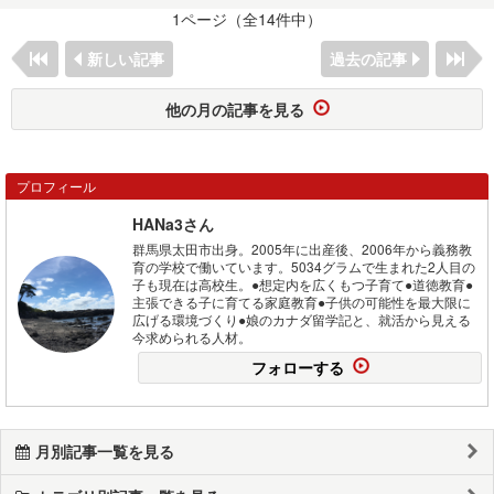
1ページ（全14件中）
新しい記事
過去の記事
他の月の記事を見る
プロフィール
HANa3さん
群馬県太田市出身。2005年に出産後、2006年から義務教
育の学校で働いています。5034グラムで生まれた2人目の
子も現在は高校生。●想定内を広くもつ子育て●道徳教育●
主張できる子に育てる家庭教育●子供の可能性を最大限に
広げる環境づくり●娘のカナダ留学記と、就活から見える
今求められる人材。
フォローする
月別記事一覧を見る