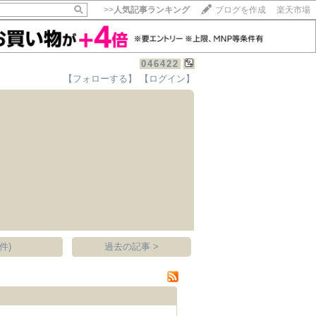
>>
人気記事ランキング
ブログを作成
楽天市場
046422
【フォローする】
【ログイン】
【毎日開催】
15記事にいいね！で1ポイント
10秒滞在
いいね!
--
/
--
件)
過去の記事 >