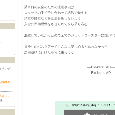
乗車前の安全のための注意事項は
スタッフの手拍子に合わせて語呂で覚える
頚椎や腰椎などを圧迫骨折しないよう
入念に準備運動をさせられてから乗り込む
混雑していなかったので全てのジェットコースターに2回ず
へ
日帰りのバスツアーでこんなに楽しめると思わなかった
次回遊びに行けたら何に乗ろうか
----Blo-katsu AD----
ようござ
----Blo-katsu AD----
6/14)
社会～」
感…
お気に入りの記事を「いいね！」