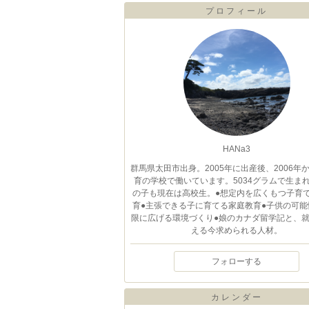
プロフィール
HANa3
群馬県太田市出身。2005年に出産後、2006年
育の学校で働いています。5034グラムで生ま
の子も現在は高校生。●想定内を広くもつ子育て
育●主張できる子に育てる家庭教育●子供の可能
限に広げる環境づくり●娘のカナダ留学記と、
える今求められる人材。
フォローする
カレンダー