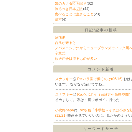
娘のカナダ🇨🇦留学
(62)
誇るべき日本🇯🇵
(44)
食べることは生きること
(23)
絵本
(4)
日記/記事の投稿
麻辣湯
台風が来ると
ノバスコシア州からニューブランズウィック州
卒業式
歓送迎会は得るものが多い
コメント新着
スナフキー
@
Re:バラ園で働くのは(06/16)
おは
います。 なかなか深いですね…
スナフキー
@
Re:ウポポイ（民族共生象徴空間）(0
初めまして。 私は１度ウポポイに行ったこ…
小次郎papa
@
Re:映画「小学校～それは小さな
(12/21)
映画を見ていないのに、見たかのような
キーワードサーチ