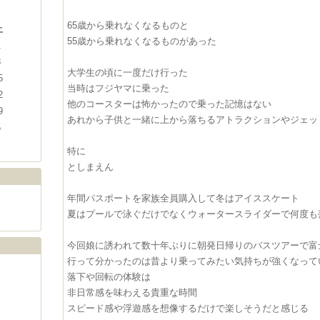
65歳から乗れなくなるものと
土
55歳から乗れなくなるものがあった
1
8
大学生の頃に一度だけ行った
5
当時はフジヤマに乗った
2
他のコースターは怖かったので乗った記憶はない
9
あれから子供と一緒に上から落ちるアトラクションやジェッ
5
特に
としまえん
年間パスポートを家族全員購入して冬はアイススケート
夏はプールで泳ぐだけでなくウォータースライダーで何度も
今回娘に誘われて数十年ぶりに朝発日帰りのバスツアーで富
行って分かったのは昔より乗ってみたい気持ちが強くなって
落下や回転の体験は
非日常感を味わえる貴重な時間
スピード感や浮遊感を想像するだけで楽しそうだと感じる