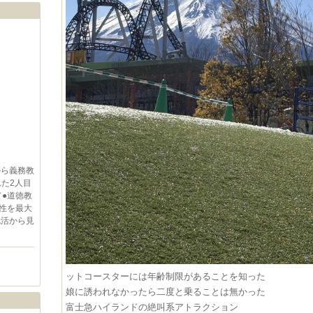
から義務教
れた2人目
●道徳教
性を最大
就活から見
ットコースターには年齢制限があることを知った
娘に誘われなかったら二度と乗ることは無かった
富士急ハイランドの絶叫系アトラクション