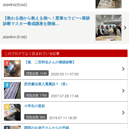
2024年02月24日
【教わる側から教える側へ！悪筆セラピー×筆跡
診断マスター養成講座を開催…
2024年01月19日
このブログでよく読まれている記事
【嵐 二宮和也さんの筆跡診断】
閲覧総数 1145
2020.03.11 07:05
読売書法展入選裏話？（笑）
閲覧総数 1705
2007.07.28 17:48
小学生の意欲
閲覧総数 363
2019.07.11 18:35
関西のお弟子さんからの手紙