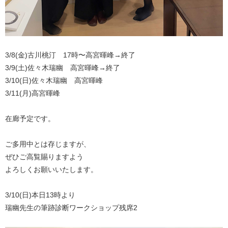
3/8(金)古川桃汀 17時〜高宮暉峰→終了
3/9(土)佐々木瑞幽 高宮暉峰→終了
3/10(日)佐々木瑞幽 高宮暉峰
3/11(月)高宮暉峰
在廊予定です。
ご多用中とは存じますが、
ぜひご高覧賜りますよう
よろしくお願いいたします。
3/10(日)本日13時より
瑞幽先生の筆跡診断ワークショップ残席2