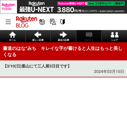
ホーム
新しい記事
過去の記事
コメント
シェア
書道のはな*みち キレイな字が書けると人生はもっと美し
くなる
【3/10(日)葉山にて三人展3日目です】
2024年03月10日