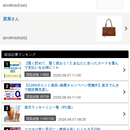
2010年03月24日
質屋さん
2010年03月23日
総合記事ランキング
【賢く貯めて、賢く使おう！】あなたに合ったカードを選ん
で支払いをお得に！✨
閲覧総数 11822
2026.08.07 11:00
【3,000ポイント進呈×抽選キャンペーン実施中】楽天でんき
で固定費見直し
閲覧総数 20729
2026.08.04 11:00
楽天ラッキーくじ一覧（PC版）
閲覧総数 11201152
2026.08.07 08:35
スマホは常に手元に・微笑み返したくなる千日紅