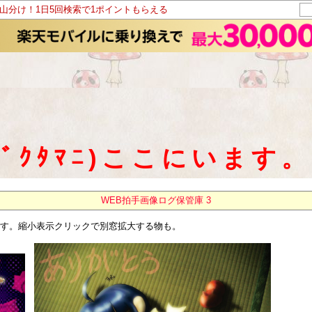
ト山分け！1日5回検索で1ポイントもらえる
ｺﾞｸﾀﾏﾆ)ここにいます。
WEB拍手画像ログ保管庫 3
です。縮小表示クリックで別窓拡大する物も。