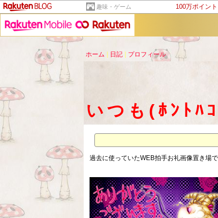
100万ポイン
趣味・ゲーム
ホーム
|
日記
|
プロフィール
いつも(ﾎﾝﾄﾊ
過去に使っていたWEB拍手お礼画像置き場