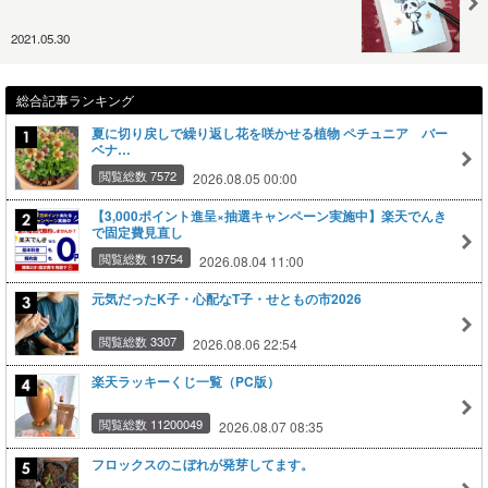
2021.05.30
総合記事ランキング
夏に切り戻しで繰り返し花を咲かせる植物 ペチュニア バー
ベナ…
閲覧総数 7572
2026.08.05 00:00
【3,000ポイント進呈×抽選キャンペーン実施中】楽天でんき
で固定費見直し
閲覧総数 19754
2026.08.04 11:00
元気だったK子・心配なT子・せともの市2026
閲覧総数 3307
2026.08.06 22:54
楽天ラッキーくじ一覧（PC版）
閲覧総数 11200049
2026.08.07 08:35
フロックスのこぼれが発芽してます。