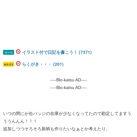
イラスト付で日記を書こう！ (7371)
テーマ
らくがき・・・ (201)
カテゴリ
----Blo-katsu AD----
----Blo-katsu AD----
いつの間にか缶バッジの在庫が少なくなってたので勘定してますう
ううんんん！！！
追加しつつそろそろ新柄も作りたいなぁとか考えたり。