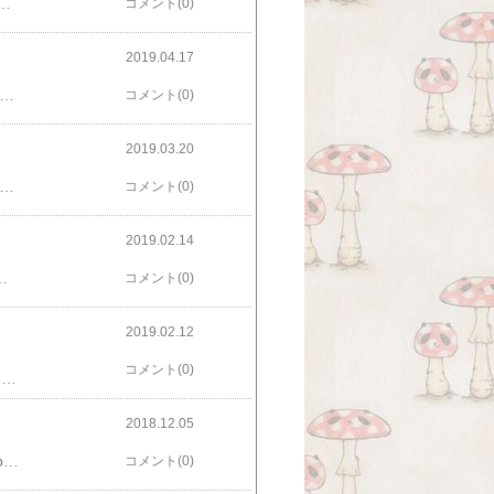
参加させていただきます！2019年4月25日（木）～5月13日(月）（火・水は休廊）二条城近くなので、連休の京都観光の合間にでもチラッとお越し頂ければ幸いです♪
コメント(0)
2019.04.17
と歯車４​​大阪市立西成区民センターにて、4月21日（日）11：00～18：00出店します！前回の『​お化け恐和国​』が楽し過ぎたので…デヘヘ。んで、今週末に迫っているということで絶賛ドタバタ準備中です（爆）。無料で入場できるご招待券が2枚あるので、21日しかお渡しできませんがご興味ある方はご連絡下さい。ブースは1日出店ブースの55番、『曖昧me？』にてお待ちしております。一応地図も。
コメント(0)
2019.03.20
返したけど）2010年の正月早々に​急遽お迎えした子​なんですが、iMac10,1、Late2009モデルの子でして、まあいつ召されてもおかしくないよねとうすら思いつつ、今日も元気に動いております。先代がiMacG5で、5年くらいで召されたんよね。ちなみに先々代がスロットローディングのタンジェリンで、先々々代つうか初代が初代のiMacG3。（多分Bの方）机を広くしたいから、次のお迎えはMacBookかなと思ってるんですが、ブログ見返したらこれ先代の時も書いてたわwいや、今度は本当にするつもりです。ググった所によると、イラレフォトショのCS使いたかったら多分現行最新OS、Mojaveに小細工して使うのが最後のチャンスっぽいので、買い変えるならきっと今なんだよねぇ…。狙いはMacBookAirの最新機種かな……とか考えてます。モニタの小ささは液タブ併用スタイルで補う感じで。でもね、妹がiPadPro（いい年して母者に買ってもろうとる！）使ってるの見て出先でお絵描きできるの良いな〜とか思ってしまいまして。で、色々タブレット端末調べてドスパラのraytrektabが良いかなと思い、中古とかも含め調べ中。んまあ、色々悩んでるうちが一番楽しいよね！というお話です。とっぴんぱらりのぷう。
コメント(0)
2019.02.14
側で仕様変更がある度にリンクが破れ画像になってちゃ使えないよな〜。
コメント(0)
2019.02.12
コメント(0)
​Design & Reason [ 槇原敬之 ]​はたらくじどうしゃ！​ずかん・じどうしゃ （福音館の幼児絵本） [ 山本忠敬 ]​07.微妙なお年頃まず歌詞カード見て一笑い。そんでイントロ聞いてもう一回（笑）。もう、この人本当大好きだわ〜。なんでこういう事まで曲にしちゃうの。（そして自分も思い当たるフシが無い訳ではない……。）_:(´ཀ`」 ∠):_
2018.12.05
昔は『ジヲ』表記だったと思ったんだけど、いつからか『ジオ』シティーズなんだよね〜。https://info-geocities.yahoo.co.jp/close/index.html↑懐かしいカウンター画像が……。99年にサイト開設して、黒地に炎のカウンター画像使ってました（笑）。お知らせの最後の銀河っぽい画像をクリックすると、ページデザインも懐かしい感じに変わる！面白い！wwwストリート名は『MusicStar-Drum』でした。まっきーのファンサイトっていう体で開設したのでね……音楽に関する番地がドラムしか空いてなかったのよ、確か。短縮アドレス対応になっただけで、今でもMusicStar-Drumでアクセスできる筈。ネット黎明期、楽しかったなぁと古参の年寄りは思う今日この頃。（ゲフンゴホン）あ、インターネット老人会とか言うのかしらん？
コメント(0)