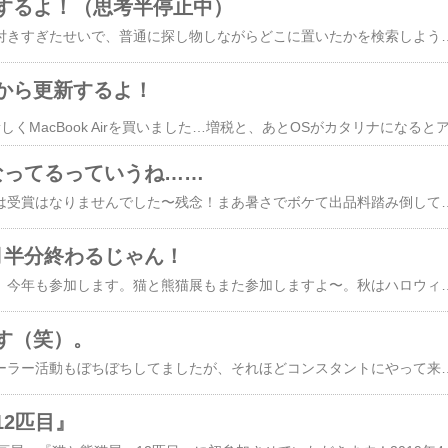
するよ！（思考半停止中）
長時間パソコンに張り付きすぎたせいで、普通に探し物しながらどこに置いたかを検索しようとしてました。それができたら苦労しないね！まあ探し物は場所を思い出したので無事発見できましたが。あらかた設定できてまあまあ快適になったので、あとは慣れかな〜。まだ本体しかないのであと必要なものを書き留めておきます。​​外付けの光
から更新するよ！
なってるっていうね……
暑いですねぃ…。今年は受賞はなりませんでした〜残念！まあ暑さでボケて出品料踏み倒して帰りそうになったくらいだしな！（笑）暑かった〜
月半分終わるじゃん！
高槻市展とヨリドリ＋、今年も参加します。猫と熊猫展もまた参加しますよ〜。秋はハロウィン！楽しみ！！春を踏まえてグッズもっと増やしますの
す（笑）。
今までドール服のディーラー活動もぼちぼちしてましたが、それほどコンスタントにやって来れなかった理由の一つに在庫を持つのが苦手っていう、致命的なね……理由がね……。いまだにちょっと残ってる販売用ドール服、最近全然作ってないので新しいの作りたいんですが、そのまえにまず在庫を処分したいのでメルカリに処分セールとして出してみました。セットもの1,000円、バラ売りは500円で同時購入でお値引
12匹目』