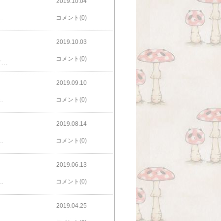
2019.10.04
学ドライブと…​​USBハブと…​​スタンドと画面フィルムもあったほうがいいな。しかしまだ、古いiMacが手放せそうに無いです…どいてくれると机が広くなるんだけど。むむむ。あ、あと、古い板タブが使えるかだな。BAMBOO FUNのめっちゃ古いやつwwwかなり傷んでるけど使い慣れてるのでできれば使いたいw
コメント(0)
2019.10.03
コメント(0)
もう10月だよ！！orz新しくMacBook Airを買いました…増税と、あとOSがカタリナになるとアドビのCSソフトが使えなくなるらしいと聞いたので観念して…毎度毎度設定に四苦八苦してます。『移行アシスタントさえあればオッケーよ！』みたいな顔してるくせに、いざやってみると全然融通がきかないっていうね…キー！！！手動で色々やってやっとちょっと快適になりましたが、辞書とかブックマークはクラウド的なヤツに置いてあったので割とすぐに使えて快適です。あとは膨大な画像データだな…_:(´ཀ`」 ∠):_ムキ〜〜〜〜〜ッ！！あ、ところで、事後報告になっちゃうのですが今年もヨリドリ＋参加してました。一足早い文化祭気分。今回も楽しかった〜！！普段ヒキコモリなので、沢山人と話せる機会に舞い上がって躁状態になっちゃうので困ったモンですが。お会いした皆さん…ワタシは普段はもっと大人しい人間ですからね…本当に……さて、続きまして本日よりギャラリー幹さんにて『猫と熊猫展13匹目』が始まります！10月なのでハロウィン仕様でお待ちしております！休日などは数日ですが在廊もする予定なのでよろしくお願いします！！！さて…ネットの詳細設定をするか……（つまり今なぜネットできてるのかは謎。）テンキー無しキーボードに慣れないなぁ。
2019.09.10
！お近くの方は良かったらお越し下さい〜。​ヨリドリ＋2019​でも同じ作品でお待ちしております。あ、体調はいい感じに回復しました。
コメント(0)
2019.08.14
で！ほぼ何も準備できてないのはいつもの事です…orzもっと健康だったらなぁ！orz（現在プチ不調の堆積により体調低空飛行中。）orz
コメント(0)
2019.06.13
きありにしてます。幼SD 服 ワンピース風フリル浴衣（苺柄） 着物幼SD 服 デニムミニ浴衣 着物幼SD 服 スウェット部屋着上下セット（苺）1点500円 服 色々 MSD SDM SDC・幼SDサイズ色々と悪評もあるメルカリですが、出品したら基本売れるまで放ったらかしで良いっていうのがラクでね〜。よかったらどうぞ……同じ物をたくさん作る事も苦手なので、全て在庫限りです……。
コメント(0)
2019.04.25