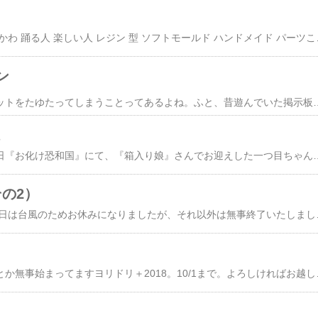
​シリコンモールド アニかわ 踊る人 楽しい人 レジ
ン
別に暇じゃないのにネットをたゆたってしまうことってあるよね。ふと、昔遊んでいた掲示板サービス、『宙』と『じゃくしー』（知ってる人居るのかな）を思い出したので、​Wayback Machine​で探してみたんですよ・・・。自分のサイトを遡って見つけましたよ・・・。画像とかほぼリンク切れで見られなかったけど。
。
はっぴはろいん〜。先日『​お化け恐和国​』にて、『​​箱入り娘​』さんでお迎えした一つ目ちゃんです。猫さんはそろそろリペイントかな…うまくできるかな。素体自体がもう大分黄変してるクサイです。手に持ってるのはピピピの妖怪展の時に作った目玉ピアス。そしてなんと猫さんの後輩のもげにゃんに『​kaden』さんのブースで
の2）
ヨリドリ＋2018、日曜日は台風のためお休みになりましたが、それ以外
ジタバタした結果なんと