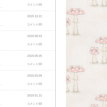
コメント(0)
ですよ。ほんだら、電池入れても起動しないでやんの！入れ方も確認したし、新品の電池で試してもダメ！マジクヮ〜〜〜！！！最後に使ったのは3年前の夏のベトナム旅行で、それから電池抜いた状態で置いてあったんだけど・・・。​マジクヮ〜〜〜！！！​仕方ないのでvivicam8027持って行きました。いや、これも良いんだけどね・・・AGFAで撮った空の眠たい青が好きなんだけどな〜。↑こういうの！↓気を取り直して今回の旅行で撮った分。↓宿で撮るのはお約束。翌朝、南方熊楠記念館へ行く道中にて。10時前ぐらいだと思うんだけど、夕方みたいに撮れるんよな〜。海沿いの街路樹を選定してました。冬支度？バスを乗り間違えて二つ手前で降りる羽目になって、路線図見たら徒歩15分って書いてあったので歩くか〜、ってなったんだけど、歩けど歩けど着かず、後で歩数計アプリ見たら40分位歩いてた・・・案内見間違えた？剪定後はこんな感じになってました。その後アドベンチャーワールド行ってパンダ見ました。何の変哲も無いパンケツ。園内も結構歩いたんだけど、ウォーキングサファリをうっかり逆から入ってしまいちょっと進んだところでおかしいなと思って引き返し、かなり歩きそうだったので午前中も散々歩いたことだし大人しく無料のバスに乗りました（笑）。しかし季節外れの夏日に一日中外にいたせいか、耳を日焼けしてしまい真っ赤に腫れ上がって今日現在まだ治ってません・・・。_:(´ཀ`」 ∠):_カオハヌッテタケドミミハワスレタヨーミミナシホウイチジョウタイダヨーあ、パンダの赤ちゃん生まれたね！！めでたい！
2020.10.22
インスタばっか更新しててすっかり放置してしまった…。そうでなくても今年の夏、７・8月はまるっと2ヶ月間死んでたので消息不明でした。いやね、人体練成中の初期症状でして…（何）。そうこうするうちに恒例のヨリドリ＋はつつがなく終了しまして、今年はなんとマウンテン賞を受賞致しました！！来年個展開催です！​珈琲豆焙煎所 マウンテン様​展示の様子ちらっと。
コメント(0)
2020.06.03
コメント(0)
2020.05.05
福感を味わって欲しいなぁということなんですが……3年生と1年生。そろそろ『エルマーのぼうけん』行っていいんじゃないか？！あれは読んどけ！男子なら特に！！（夫の人は読んだことないけどアニメは見たことあるとのたもうた…。）そんなことを思いつつ誕生日プレゼントはほぼ本をプレゼントするおばたんです。読んでくれてないんだろ〜な〜。うう。部屋見ても本なんてほとんどないもん……​エルマーのぼうけん贈り物セット（3冊セット） （世界傑作童話シリーズ） [ ルース・スタイルス・ガネット ]​​カロリーヌのじどうしゃレース / ピエール・プロブスト 【絵本】​​カロリーヌキャンプにいく カロリーヌとゆかいな8ひき 新装版 / ピエール・プロブスト 【絵本】​​カロリーヌうみへいく / ピエール プロブスト 【絵本】​
コメント(0)
2020.03.09
なく、嘘をつかれた、ダマされたと感じたのです。曲は聴きます。今後も、多分。でも人としてはもう全く、何の感情も抱けなくなった。CD全部叩き割って燃やしたい衝動に駆られてしまうので、しばらく聴かないでおきます。何年後かは知りませんが。私の殆どがあなたによって創られている事に一々気付いてはウンザリします。どうすんだこれ。もう知らん。​
コメント(0)
2020.01.31
けど……どうでもいいけどバラエティー番組のプレゼントコーナーとかでとかでよく聞く『おめでとうございました！』って、過去形で言われるとちょっとモヤってするのワタシだけですか？あと『お札をお挙げください！』も、『お』は要らん！！って思うんですが。
コメント(0)