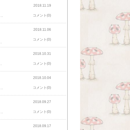
2018.11.19
ン 型 ソフトモールド ハンドメイド パーツ​この見本画像がどう見ても『かってに改蔵』の地丹にしか見えないwww​かってに改蔵（1） （少年サンデーコミックススペシャル） [ 久米田康治 ]​
コメント(0)
2018.11.06
コメント(0)
懐かしい名前が見れたので良しとする。で、止しゃ良いのに過去日記読んでトラウマ刺激されてみたり_:(´ཀ`」 ∠):_アッホ〜〜〜！！アッホアッホ〜〜〜！！！（↑ちなみに日記のテンションは当時と見事に変わらない囧rz）『宙』と『じゃくしー』、知ってる方居たら語りたいモノです。『宙』↓『じゃくしー』↓
2018.10.31
出逢いました。とっても小さい〜！！マッチ箱も小さい〜〜！！イベントとかに猫さん連れて行くと『どこの子ですか？！』ってよく聞かれたので、同種をお見かけしたのは実は初めてです（笑）。※ぷち可動猫、もげにゃんは『茂毛工房』さんの作品です。 過去記事確認したら、猫さんは2010年7月のお迎えでした。もう8歳！！
コメント(0)
2018.10.04
は無事終了いたしました。そしてなんと、価値組プロジェクト賞を頂きました！！ヤッタ〜〜！！中サイズの額は母が欲しいと言ったので実家へ。販売用に作ったミニサイズの子達と、追加で作った子達はミンネかメルカリで販売しようと考えてます。あ、ウーパリウムもね。
コメント(0)
2018.09.27
か無事始まってますヨリドリ＋2018。10/1まで。よろしければお越し下さい。
コメント(0)
2018.09.17