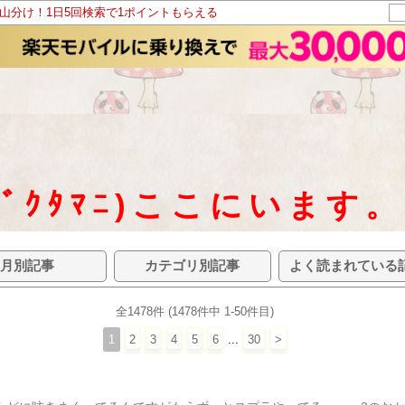
ト山分け！1日5回検索で1ポイントもらえる
ｺﾞｸﾀﾏﾆ)ここにいます。
月別記事
カテゴリ別記事
よく読まれている
全1478件 (1478件中 1-50件目)
1
2
3
4
5
6
...
30
>