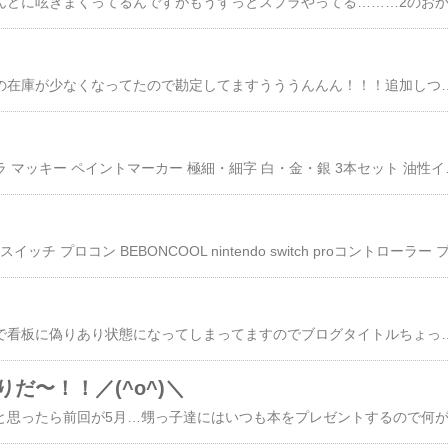
いつの間にか缶バッジの在庫が少なくなってたので勘定してますうううんんん！！！追加しつつそろそろ新柄も作りたいなぁとか考えたり。この風船の個人的に気に入ってるんですがどうですかねw次はこのサボテンに
ド畜生！！！！！​ゼブラ マッ
流石に放置が過ぎるので看板に偽りあり状態になってしまってますのでブログタイトルちょっと変更しました。生存確認はインスタかついったみてくだしあ。​htt
りだ〜！！／(^o^)＼