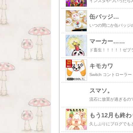
缶バッジ…
マーカー……
キモカワ
スマソ。
もう12月も終わ