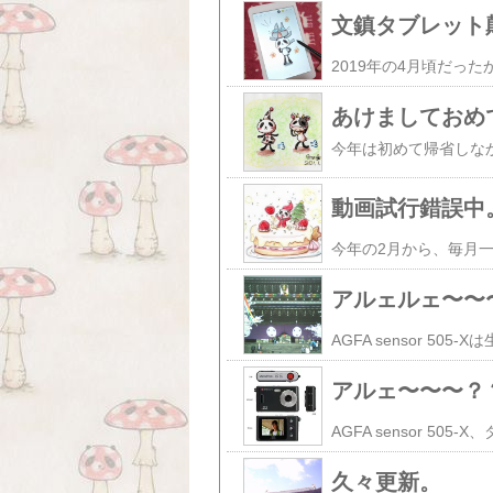
文鎮タブレット
あけましておめ
今年は初めて帰省しな
動画試行錯誤中
アルェルェ〜〜
アルェ〜〜〜？
久々更新。