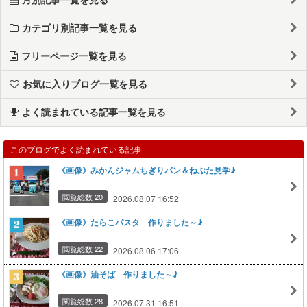
カテゴリ別記事一覧を見る
フリーページ一覧を見る
お気に入りブログ一覧を見る
よく読まれている記事一覧を見る
このブログでよく読まれている記事
《画像》みかんジャムちぎりパン＆ねぶた見学♪
閲覧総数 20
2026.08.07 16:52
《画像》たらこパスタ 作りました～♪
閲覧総数 22
2026.08.06 17:06
《画像》油そば 作りました～♪
閲覧総数 28
2026.07.31 16:51