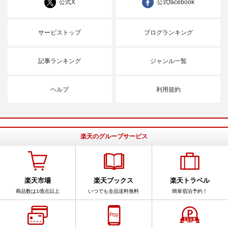
公式X
公式facebook
サービストップ
ブログランキング
記事ランキング
ジャンル一覧
ヘルプ
利用規約
楽天のグループサービス
楽天市場
楽天ブックス
楽天トラベル
商品数は1億点以上
いつでも全品送料無料
簡単宿泊予約！