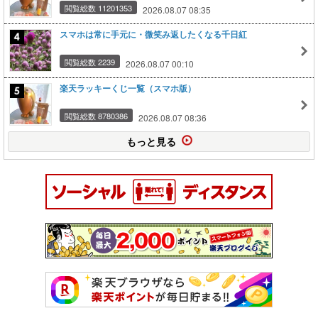
閲覧総数 11201353
2026.08.07 08:35
スマホは常に手元に・微笑み返したくなる千日紅
閲覧総数 2239
2026.08.07 00:10
楽天ラッキーくじ一覧（スマホ版）
閲覧総数 8780386
2026.08.07 08:36
もっと見る