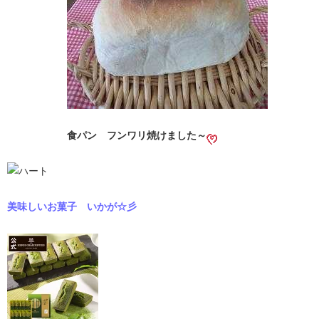
食パン フンワリ焼けました～
美味しいお菓子 いかが☆彡