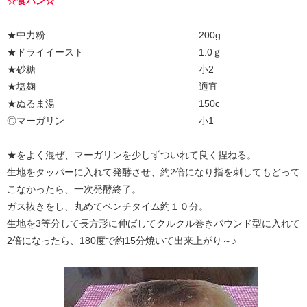
☆食パン☆
★中力粉 200g
★ドライイースト 1.0ｇ
★砂糖 小2
★塩麹 適宜
★ぬるま湯 150c
◎マーガリン 小1
★をよく混ぜ、マーガリンを少しずついれて良く捏ねる。
生地をタッパーに入れて発酵させ、約2倍になり指を刺してもどって
こなかったら、一次発酵終了。
ガス抜きをし、丸めてベンチタイム約１０分。
生地を3等分して長方形に伸ばしてクルクル巻きパウンド型に入れて
2倍になったら、180度で約15分焼いて出来上がり～♪