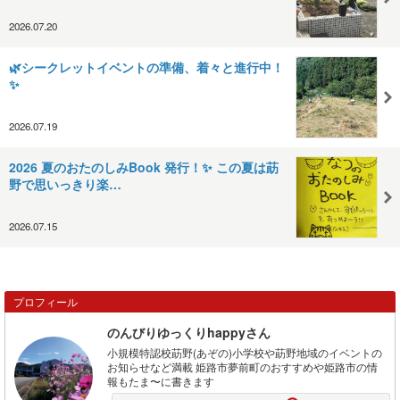
2026.07.20
🌿シークレットイベントの準備、着々と進行中！
✨
2026.07.19
2026 夏のおたのしみBook 発行！✨ この夏は莇
野で思いっきり楽…
2026.07.15
プロフィール
のんびりゆっくりhappyさん
小規模特認校莇野(あぞの)小学校や莇野地域のイベントの
お知らせなど満載 姫路市夢前町のおすすめや姫路市の情
報もたま〜に書きます