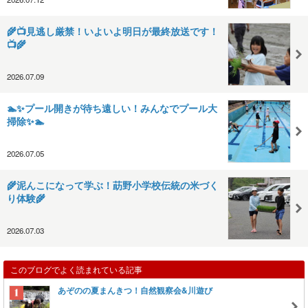
🌾📺見逃し厳禁！いよいよ明日が最終放送です！
📺🌾
2026.07.09
🏊✨プール開きが待ち遠しい！みんなでプール大
掃除✨🏊
2026.07.05
🌾泥んこになって学ぶ！莇野小学校伝統の米づく
り体験🌾
2026.07.03
このブログでよく読まれている記事
あぞのの夏まんきつ！自然観察会&川遊び