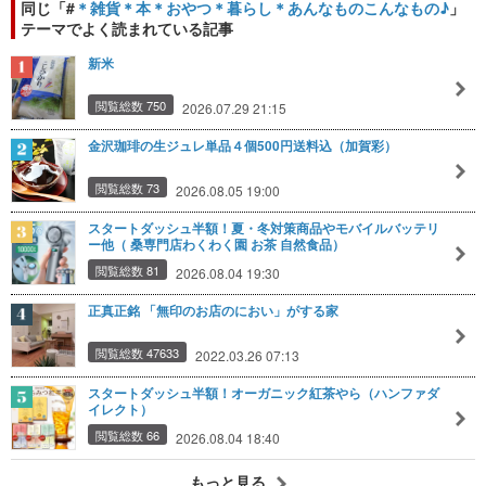
同じ「#
＊雑貨＊本＊おやつ＊暮らし＊あんなものこんなもの♪
」
テーマでよく読まれている記事
新米
閲覧総数 750
2026.07.29 21:15
金沢珈琲の生ジュレ単品４個500円送料込（加賀彩）
閲覧総数 73
2026.08.05 19:00
スタートダッシュ半額！夏・冬対策商品やモバイルバッテリ
ー他（ 桑専門店わくわく園 お茶 自然食品）
閲覧総数 81
2026.08.04 19:30
正真正銘 「無印のお店のにおい」がする家
閲覧総数 47633
2022.03.26 07:13
スタートダッシュ半額！オーガニック紅茶やら（ハンファダ
イレクト）
閲覧総数 66
2026.08.04 18:40
もっと見る