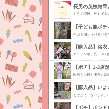
長男の英検結果
【購入品】浴衣
【ポチ】1-3店
【購入品】いよ
【ポチ】ボンド