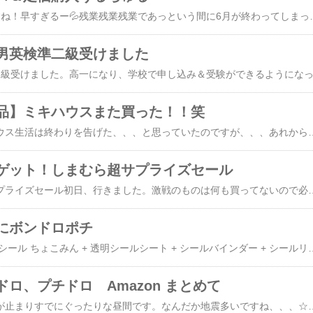
6月も今日で終わりですね！早すぎるー💦残業残業残業であっという間に6月が終わってしまった。娘の誕生日のこととか色々書きたいことあったのに全然ブログタイムが取れません。なので必然的にさくっと書けるまたシールの話💦全然卒業出来なくて買ったり買わなかったりまた買ったりで結局ちょこちょこ買ってます💦こちらはうるちゅる。寿司はドラッグストアで他はイオンのテナント購入。キティとマイメロは娘がうちの母に買ってもらってきました。スンスンは私が買いました。寿司は、、、なんか可愛くて買いました笑
男英検準二級受けました
品】ミキハウスまた買った！！笑
ノンさんで私のミキハウス生活は終わりを告げた、、、と思っていたのですが、、、あれから、、、実は買いました笑恒例のあのファミリーセールにて笑昔に比べると全然掘り出し物もないし安さも渋くなってるしだけどもはや今となっては値段は二の次で買えるものがあるかどうか見たくて行っちゃいました💦で、やっぱりないわー泣と手ぶらで帰ろうかと思ったのですがラスト？記念に１着だけ買ってきましたー。これ130なんです。が、今年だけならショーパンは130はけそうだったのとこれならデザイン的に履いてくれそう履いてくれなくてもショックを受けない値段だったので買いました。こんな買い方の人いないですよね、普通は笑あっ！だけど、うちの母くらいの年齢のマダムも私と同じ140女の子用を探していて。お孫さんに。140は場所なくて出してなかったのでよかったらここから見て、とスタッフさんに衣装ケース渡されて笑1人で見てたら、マダムも娘さんに140頼まれたそうで一緒に喋りながら見てました笑まわりは現ユーザーでチイサイズ探しの方々だったので我々2人は大変平和でした笑結局私は140は買わず130を買ったわけですがマダムは多分１着くらい140買われてました。ちなみに私が140で袋に入れて検討した服。【アウトレット】【ミキハウス公式ショップ】ミキハウス mikihouse ワンピース＜90cm・100cm・110cm・120cm・130cm＞ ベビー服 キッズ 子供服 こども 女の子 半袖 はんそで ポロワンピース カジュアル おでかけさすがにもう着てくれないかな、、、と諦めました。【アウトレット】【ミキハウス公式ショップ】ミキハウス mikihouse 半袖ポロシャツ＜90cm・100cm・110cm・120cm・130cm＞ ベビー服 キッズ 子供服 こども 男の子 女の子 トッ
ゲット！しまむら超サプライズセール
水曜日。しまむら超サプライズセール初日、行きました。激戦のものは何も買ってないので必要なものだけさっと手に取りさっさとレジへ。5000円以上購入で貰える
にボンドロポチ
再販 ボンボンドロップシール ちょこみん + 透明シールシート + シールバインダー + シールリフィル 4点セット ※柄選べません 福袋 ぷっくりシール 立体シール ラッピング不可 キャンセル 返品 交換不可電卓に貼ってたボンドロが剥がれて行方不明なのでどうせならチョコミント電卓にちょこみん貼ったら可愛いのでは？とポチ。普段はシール単品購
ロ、プチドロ Amazon まとめて
地震の影響で朝新幹線が止まりすでにぐったりな昼間です。なんだか地震多いですね、、、☆☆書いてなかったシール購入品記録。どちらも定価購入。文字ボンドロはAmazon購入品。キティは5枚あるので惜しみなく使い義父の父の日＆義妹の誕生日に娘からということでなまえをデコったキーホルダーをプレゼントしました。娘、自分の分も作ってます。【割引クーポン発行中】 【 サンリオ 文字 ボンボンドロップシール 1枚】【正規品】サンスター ボンボンドロップ もじ サンリオ シール 文字 ドロッププチドロはイオンで売ってて、娘が欲しいと言うので持ってない柄を買いました。なんか次男もシール帳作っていて次男に結構持っていかれています笑【割引クーポン発行中】 プチ ドロップ ステッカー シール ジュエルプチ ドロップ カミオジャパン ディズニー クラシック プーさん バンビ 1