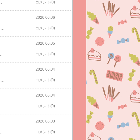
を試合会場まで送り帰宅して掃除して、娘のピアノのグレードテストへ行き、早めに昼食べさせて長男送迎後次男のとこに行った夫に娘を連れて行き私は新幹線で仕事いきますー。疲れちゃうわ、休日出勤、、、なのでローソンで増量プレミアムロールケーキ買って新幹線に乗りました。帰宅は夜遅くの予定（ ; ; ）行ってきます。。。【楽券_eギフト】ローソン お買物券 1,000円【楽券_eギフト】ローソン お買物券 500円
コメント(0)
2026.06.06
週末です！！！！休みです！！！！が、6時半前に長男を試合会場まで送りその後次男の試合会場へ。寝不足ですごく眠いです。。。長男の迎えにきましたがまだまだ終わらないっぽいのでブログタイムに。スパセ走ってました。８店舗のはずだけど、カウンターは７店舗、、、あれ？なんでだ？とりあえず記録、、、１coca福袋★★福袋チケット★★お好きなアイテム5点選べて2,980円♪【送料無料・メール便不可・返品交換不可】2長男野球用品スポーツはお金がかかる（ ; ; ）３また長男野球用品お金なんぼあっても足りん！！４私のおパンツ。おパンツ難民の方には激しくオススメします！！定期的にリピしまくりです。タイムセールにて。【楽天1位】超立体ショーツ 3枚セット 福袋 最高級スーピマコットン レディース ショーツ まとめ買い 綿 肌に優しい 選べる 股上深め 深履き 浅め 大きいサイズ M/L/LL/5L セット ボクサーパンツ 食い込まない 締め付けない ボディヒンツ shorts５長男の弁当用保冷バッグが壊れたので買い替え。先着100名様限定クーポン！3個以上のご購入で1点が20％OFFクーポン使用。大きさ悩んだので2個買いました！【5％OFF】【さらに5％クーポン 7日限定】 サーモス 保冷ランチバッグ 4L THERMOS rff-0041 ランチバッグ ソフトクーラー 小型 保冷 保冷剤ポケット付き コンパクト 通勤 通学 アウトドア 運動会 釣り お弁当袋 部活 レジャー スポーツ 防災グッズ【5％OFF】【さらに5％クーポン 7日限定】 サーモス 保冷ランチバッグ 7L THERMOS rff-0071 ランチバッグ ソフトクーラー 軽量 保冷 保冷剤ポケット付き コンパクト 通勤 通学 アウトドア 運動会 釣り お弁当袋 部活 レジャー スポーツ 防災グッズあとは娘の水筒用に。＼半額アウトレット／【50％OFF】 水筒カバー ペットボトルカバー ショルダーベルト付き 1個 単品 保温 保冷 ショルダー 肩掛け 手持ち 2WAY 600ml 対応 水筒 ホルダー 子供 女の子 男の子 持ち運び おしゃれ ボトルカバー 直径7cm アウトドア 大人 子ども６長男の水筒サーモス 水筒 1l 1リットル 食洗機対応 真空断熱スポーツボトル FJU-1000 マグ ステンレス 保冷専用 ハンドル付き スポーツドリンク 子供 大人 キッズ 間口広い スクリュー 学校 スポーツ ジム 直飲み 部活 運動【楽天スーパーSALE】対象ショップのLINE友だち限定！先着43,500注文限定！対象ショップで使える500円OFFクーポン使用７猫が2匹なので2匹目用に同じもの買い足し！＼スーパーセール4日20時～P8倍／ ハーネス ねこハーネス 猫 ねこ ネコ 猫用 胴輪 抜けない 脱げない 着せやすい ダブル ロック 簡単装着 マジックテープ XS S M L XL レッド ブラック ブルー グレー 赤 青 黒 散歩 災害 避難 地震 安い 大きいサイズ 交換OK８次男がついにアトピー性皮膚炎と診断されまして😭小さい頃からずっと乾皮症（とにかくからだがカサカサ）と言われてて定期的に皮膚科に通っていて保湿剤もらったりしていたのですが、湿疹がでて、、、あー、、、これはアトピーだわー（弟が小さい頃アトピー性皮膚炎だったのでわかる）と病院行ったらついにアトピーとの診断。ヒートテック、エアリズムとかダメ！綿の下着に！と先生に言われ、、、買いました。6/5(金)限定【5,000円以上で使える11%オフクーポン】使用。グンゼ ジュニア ボクサーパンツ2枚組 キッズ ボーイズ 子供 男の子 ジュニア 年間 肌着 下着 インナー 抗菌防臭加工 部屋干し対応 綿100％ 無地 コットン ネービーブルー 紺 ブラック 黒 BF810CEC 100〜160グンゼ ジュニア ランニング2枚組 キッズ ボーイズ 子供 男の子 ジュニア 年間 肌着 下着 インナー 抗菌防臭加工 部屋干し対応 綿100％ 無地 コットン 白 ホワイト ブラック BF670CEC 100〜170あと、私用の履き物を同梱。ウチコレ おうちスリッポン メンズ 紳士 抗菌加工 かかとクッション 足底防水加工 メッシュ ルームシューズ スリッパ すべりにくい 脱げにくい 軽い 洗濯機OK 上ばき 学校 参観 病院 入院 体育館 介護 旅行 飛行機 春夏 グンゼ GUNZE AUZ201 25-27
コメント(0)
2026.06.05
舗だけ。cocaさん。福袋5点選べて2980円。★★福袋チケット★★お好きなアイテム5点選べて2,980円♪【送料無料・メール便不可・返品交換不可】自分服、長男服、娘服選びました！
コメント(0)
2026.06.04
昼間こちらポチ済み。なんでこんなに安いのでしょう、、、？【SS特別衝撃のセールで1980⇒990】＼2点自由に選べる／暑さ対策応援グッズ CICIBELLA厳選商品 ハンディファン 冷却 UVカット 自動開閉 ワンタッチ日傘 J型ハンドル日傘 接触冷感 ハット 帽子 アイスクールリング スマートアイス リングクール サンシェード 【返品交換不可】一つ495円☆☆20時買うもの【6/6 1:59まで！クーポンで1199円〜】炭酸水 500ml 24本 送料無料※一部地域除く 強炭酸 炭酸 無糖 OZA SODA プレーン レモン ピンクグレープフルーツ ライム ラベルレス 割り材 箱買い まとめ買い ライフドリンクカンパニー LIFEDRINK ZAO SODA
コメント(0)
2026.06.04
コメント(0)
ドカルディ買ってきました。やっぱり家ではこれが良い。もちろんシュガーパウダー必須笑⚠️参考アフィ 高いですマイルドカルディ フィルター用 中挽き8番 粉末 焙煎珈琲 200g 2個セット【2袋セット】KALDI クリーミーシュガーパウダー ×2袋コストコではこれ買いました。時々無性に食べたくなるんです。⚠️参考アフィ 高いです【木村屋総本店】じゃりぱん 6個入り×2個 【送料無料】☆☆スパセですね！結局楽モバユーザーですが優遇は何も受けずに今夜から参加します！
2026.06.03
買うと4個セットをつくってくれててこうして渡してくれます。開けました♡可愛いですね♡☆☆さて、今日は家で仕事してまして昼にたまたまAmazonで文字ボンドロポチれました！またキティが増えてしまったけど文字は使うから良し！追加販売500枚 2点セット【 サンリオ 文字 ボンボンドロップシール 1枚＋ハリキュア（シール復活液）1本】【正規品】サンスター ボンボンドロップ サンリオ シール ぷっくり お一人様1種類1枚まで 同時注文でお願いしますんー、、、そろそろシールから離れようかな、、、とちらっと思ったり、、、
コメント(0)