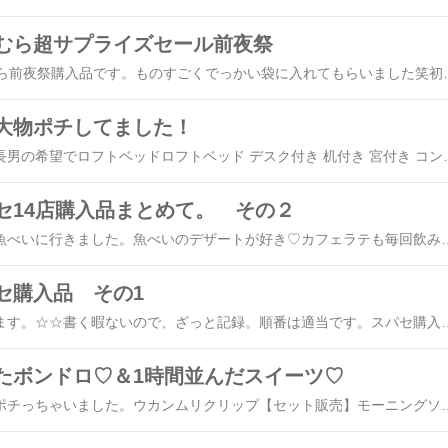
むら超サプライズセール前夜祭
昨日18時からのしまむら前夜祭購入品です。ものすごくでっかい袋に入れてもらいました笑初めて笑購入品娘のポケットティッシュ以外18時からのタイムセール品です。ティッシュ30パック 1000円娘習字用Tシャツ200円他はこちらにて。安い。☆☆最近立て続けにAma
大物ポチしてました！
マラソンポチ記録。①長男の希望でロフトベッドロフトベッド デスク付き 机付き 宮付き コンセント付き シングル システムベッド ベッド デスク シングルベッド パイプベッド ロフト パイプ 子供 キッズ 寮 ゲストハウス 民泊 シェアハウス 社宅 在宅母が買ってくれるそうなので代理ポチ。②長男のリコーダー中学校のリコーダーをどこに片付けたか忘れてしまい今週使うそうなので諦めてポチ😭高校でも使うとは、、、。【20日と25日はエントリーでさらにP5倍】AULOS アルトリコーダー バロック式 2
セ14店購入品まとめて。 その２
☆☆土曜日は義両親と魚べいに行きました。魚べいのデザートが好き♡カフェラテも毎回飲みます♡寿司も食べますがサイドメニューが好きです笑日曜日はうちの母と長男と娘と魚べいよりお高い寿司屋に行きました。こちらは寿司がうまいのです！ということで、２日連続寿司食べて幸せな週末でした♡さてさて前回の続きです。マラソンも参加してますがまだ書いてなかったスパセの話、、、⑥オリジナルステッカー【オリジナル制作】 縦6cm 背番号風 カッティングステッカー オリジナル オーダー オーダーメイド 名前 野球 サッカー スポーツ チーム 背番号 シール 切り文字 ステッカー 車 デカール シンプル かっこいいこどもたち3人分買いました！長男のは同じくスパセで買ったサーモスの水筒に貼りました！良い感じです♡⑦次男の下着＆私のスリッパグンゼ ジュニア ランニング2枚組 キッズ ボーイズ 子供 男の子 ジュニア 年間 肌着 下着 インナー 抗菌防臭加工 部屋干し対応 綿100％ 無地 コットン 白 ホワイト ブラック BF670CEC 100〜170白と黒と買いました！グンゼ ジュニア ボクサーパンツ2枚組 キッズ ボーイズ 子供 男の子 ジュニア 年間 肌着 下着 インナー 抗菌防臭加工 部屋干し対応 綿100％ 無地 コットン ネービーブルー 紺 ブラック 黒 BF810CEC 100〜160アトピー性皮膚炎と診断された次男に買いましたがなかなか良さげです！さすがグンゼ！ウチコレ おうちスリッポン メンズ 紳士 抗菌加工 かかとクッション 足底防水加工 メッシュ ルームシューズ スリッパ すべりにくい 脱げにくい 軽い 洗濯機OK 上ばき 学校 参観 病院 入院 体育館 介護 旅行 飛行機 春夏 グンゼ GUNZE AUZ201 25-27仕事で使う用です。早速使っていますが、良い感じです！学校に持ってく用にも良いです。6/5(金)限定【5,000円以上で使える11%オフクーポン】使用。⑧ニャンコ用に。リピ買いハーネス。＼マラソン20日20時～P8倍／ ハーネス ねこハーネス 猫 ねこ ネコ 猫用 胴輪 抜けない 脱げない 着せやすい ダブル ロック 簡単装着 マジックテープ XS S M L XL レッド ブラック ブルー グレー 赤 青 黒 散歩 災害 避難 地震 安い 大きいサイズ 交換OK室内飼いですが、確かに災害時な避難にあると良いと思い、もう一つ買いました。猫はすばしっこいですからね、いざというときあった方が良いですね。⑨私のリピ買い品。おパンツ難民にオススメ。【楽天1位】超立体ショーツ 3枚セット 福袋 最高級スーピマコットン レディース ショーツ まとめ買い 綿 肌に優しい 選べる 股上深め 深履き 浅め 大きいサイズ M/L/LL/5L セット ボクサーパンツ 食い込まない 締め付けない ボディヒンツ shortsスパセとかのとき、安くなるのでそのタイミングで入れ替えポチしています。⑩⑪長男野球グッズ色々ハーフパンツも買いました。ミズノ（MIZUNO）（メンズ）ナビドライ ニットハーフパンツ 32MDC190毎月毎月野球用品にお金が出て行きます😭⑫
セ購入品 その1
下書きのやつを更新します。☆☆書く暇ないので、ざっと記録。順番は適当です。スパセ購入品途中まで。①スコープさんアウトレット半額クーポン使用！今は売り切れですが3400円で購入。アウトレット箇所は私は全然気になりません！通常品アラビア / ルノ オーバルプレート25cm フロストベリー [ Arabia Runo ]②娘がポケモンのドリルが欲しいというので買いました。教科の指定はなし。やる暇ないんじゃない？と思ったので、いつでもやれる英語にしました。でもまだ手付かずw【送料無料】ポケモンずかんドリル英語小学生アルファベット・ローマ字／正頭英和③次男用ドリルまだ受けませんが、2回目の↓この５分ドリルが終わったので、次はこれにしました。これは取り組みやすく読解の基礎トレができる良いドリルだと思っています。小学生からできる！ 1日10分英検合
たボンドロ♡＆1時間並んだスイーツ♡
なんでもない日ですがポチっちゃいました。ウカンムリクリップ【セット販売】モーニングソーダ S3625834 ＋ボンボンドロップシール お茶犬(みんなS8816026)・デイムーン S3625842 ＋ボンボンドロップシール お茶犬(たべものS8816034)【セット販売】サンスター文具 ウカンムリクリップ＋ボンボンドロップシール ちいかわ×うさぎ S3625265 ＋ボンボンドロップ(みんな・ニコニコS8