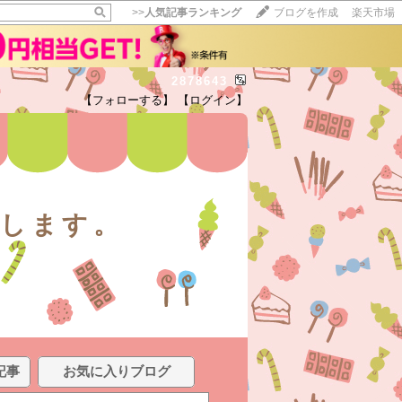
>>
人気記事ランキング
ブログを作成
楽天市場
2878643
【フォローする】
【ログイン】
録します。
記事
お気に入りブログ