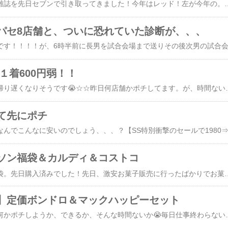
早くから予約していた雑誌を先日セブンで引き取ってきました！今年はレッド！左が今年の。右が去年の。去年より小ぶりになってました💦今年も可愛いです🩷エコバッグなんですが飾りたいかなー我がキウイ軍団笑[新品/定価販売] In Red (インレッド)[本/雑誌] 2026年7月号 【付録】 ゼスプリ キウイブラザーズ ルビーレッドのぬいぐるみエコバッグ / 宝島社☆☆今日は朝弁当作り、7時から町内清掃、からの〜次男
パセ8店舗と、ついに恐れていた診断が、、、
で１着600円弱！！
ただ今新幹線。今日も帰り遅くなりそうです😭☆☆昨日何店舗かポチしてます。が、時間ないので記録は１店
て先にポチ
ソン福袋＆カルディ＆コストコ
今週発売のローソン福袋。先日購入済みでした！先日、激安お菓子販売に行ったばかりでお菓子は家に色々あるしなと一旦見送ることに決めたのですが次男がカップラーメン食べたいというのでカップラーメンも入っているしなと結局買いました笑我が家では短期間で全部なくなるでしょう。株主優待でもらったクオカードあったのでそれで払えたのも購入理由でした。【楽券_eギフト】ローソン お買物券 1,000円【楽券_eギフト】ローソン お買物券 500円☆☆食べものつながりで、、、カルディではマイル
】定価ボンドロ＆マックハッピーセット
楽モバ先行今夜から！何かポチしようか、できるか、そんな時間ないか😭毎日仕事終わらないのー😭なんなのー😭けど雨で長男の学校の迎えがあるので本日終了。19時に学校着いたけど全然長男来ないのでブログタイム。☆☆週末、ハッピーセット第二弾スタートでしたね！またニャンコがおじゃま虫w購入店は4個