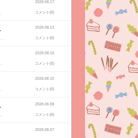
2026.06.17
コメント(0)
プリン クロミ はぴたんぶい☆☆朝6:30に家出て仕事へ。レンタカーで県外へ遠征しています。途中、セブンでスムージー買いました。息抜きしないとやってられない。スムージー美味しかったです♡そうそうこれこれ！と思いながら飲みました♫先日のスムージー半額祭ではスムージー買ってマシーンの列に並んでる間に溶けちゃってスムージーの美味しさが半減してしまいリベンジしたかったのです。あのスムージー半額企画はお得だけど残念でした💦
2026.06.13
の紐ゆるゆる、、、
た。。。終わらない😭乳がん検診は会社の健診では受けずに20代の頃から専門のクリニックでやってます。会社の先輩のすすめで。また１年後に受けます。今は長男の塾待ち。短くかけるのを。疲れたのでミスドでもっちゅりん買っちゃいました。あっ、長男きたからまたあとで、、、帰宅しました。☆☆3種類購入済みです。美味しいけど人気すごすぎ💦過熱度がすごいですよね💦予約もしていたけれどもういいかなと、オンラインのはキャンセルしました💦なんか疲れてると思考力低下購買欲が暴走しちゃって、、、シールは卒業しようかなと思ってたんですがたまたま買い物行ったらあって可愛いなーとほいほいカゴに入れてしまいました。でも、いやいややめようよと冷静になり戻しいや、でも、たまごっとサンリオは娘喜ぶんじゃない？と、結局この3枚だけ買いました。コットンパフィは買ったことなくて。ボンドロメインでシル活してたので、、、でも、、、可愛いなと笑たくさん種類ありましたが厳選しました。もちろん定価です。コットンパフィー サンリオキャラクター シール ぷっくり 立体 ふわふわ COTTON PUFFY クラックス CRUX 137577 痛バ 推し活 デコシール【サンリオ】たまごっち シール13点 セット コットンパフィール プチドロップ 平成はっぴーフォン 4サイズ【お1人様1点限り】【ラッピング不可】【クレジットカード決済のみ】本当もうやめよう。。。買って良かったんだろうか💦今は次男も娘もシールも好きだけどそれよりスクイーズです。スクイーズ界のボンドロ的存在！？メロジョイ。次男と娘が欲しい欲しい言い出したときは何ジョイ？えっ？メロンジョイ？とか私は全然ついていけませんでしたw正規品 ブラインドボックス Mellojoy メロジョイ トーストつみつみシリーズ スクイーズ 未開封 ランダム 食パン トースト かわいい おもちゃ コレクション プレゼント ギフト スクイーズおもちゃ【正規品】 Mellojoy クラウドミルフィーユ メロジョイ スクイーズ スイーツ ストレス解消 やわらかい アクセサリー スクイーズおもちゃ おもちゃ
コメント(0)
2026.06.10
名25%オフクーポンでこちらをポチ。【6/10は全品ポイント5倍！】 クッションモールディング シール 壁紙 1本単位 腰壁 リメイク 3D 装飾 見切り材 廻り縁 壁面装飾 腰見切り 扉 ドア廻り 模様替え インテリア ホワイト ブラック 白 黒 壁紙屋本舗こちらも部屋のDIY用に同梱【6/10は全品ポイント5倍！】 クッションフロア コンクリート 91cm幅 切り売り 6畳 8畳 トイレ におすすめ モルタル グレー HM12005 HM12004 HM12006 おしゃれ 人気 リフォーム 床シート フロアシート フローリングマット マット DIY２倍きたからまだ走りたい！
コメント(0)
2026.06.10
ー 18枚入り 6柄×3シート 可愛い 子供 男の子 女の子 レディース サンリオ 怪我 傷 ハローキティ クロミ リトルツインスターズ シナモロールダイソーだとディズニー系6枚入りで100円だからこっちの方が安いです！本当にありがとうございました！娘、すぐ絆創膏貼るので💦あとは、娘にこちら。娘がポケモンのドリルをやりたいと言うので。２号店さんで買いましたが売り切れなので。【3千円以上送料無料】ポケモンずかんドリル英語小学生アルファベット・ローマ字／正頭英和次男にはこちら。小学生からできる！ 1日10分英検合格ドリル 3級 [ Gakken ]
コメント(0)
2026.06.08
たAmazon、、、
、、Amazonで一月だったかな？？シールポチしたんですよ。２つ、別々のタイミングで。販売元、発送元はもちろんAmazon。その後なんどか発送が遅れています。キャンセルも良いですよ。的なメールがきてたんですが。まぁ、いつでも良いやとスルーしてたんですが。ついに、在庫を確保できませんでしたって強制キャンセルになりました。は？（3回目w）ボンドロじゃなかったのであっ、そう、と、ショックはなかったんですが何がは？かと言うと私がポチしたその後も何度も再販してたからまさかキャンセルになるとは思わず。じゃぁあれ以降買った人は全員キャンセルなんだろうか、と。どんな販売方法なのさ💦Amazonはいまだによくわからず難しい。だけど先日たまたま半額クーポン出ててニャンコごはんが安く買えたから憎めない笑ピュリナ ワン キャット ドライ 1歳から全ての年齢に グレインフリー 白身魚(1.6kg)【3brnd-14】【dalc_purinaone】【qqu】【zeq】【ピュリナワン(PURINA ONE)】[キャットフード]方や、ニンゲン（私）は魚べいの90円ランチです笑
コメント(0)
2026.06.07