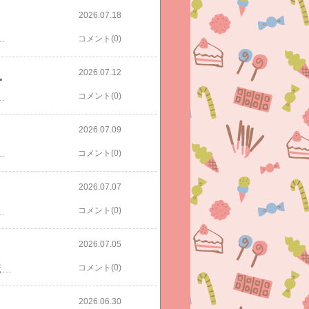
2026.07.18
面接対策 予想問題集7日間完成 英検準2級 予想問題ドリル [ 旺文社 ]そんな長男、先日初めての三者面談がありました。初日の１番目。クラスのトップバッター！私の保護者としての高校三者面談デビューはトップバッターだしとりあえず20分の時間をオーバーせずに次の方に回さなくては、というのが最優先事項笑三者面談では進路の話と定期考査の成績報告。時間は18分で終了！次の人にスムーズにバトンタッチ。進路ねぇ、、、理系、医療系予定ですが県内か県外か、、、悩ましいです。大学選びのための職業・進路案内 夢が見つかる533職業 （東進ブックス） [ 東進ハイスクール ]
コメント(0)
2026.07.12
マラソン振り返り
コメント(0)
 家庭用 簡単操作 血行促進 ひざ 肩 腰 ひじ 疲労回復 筋肉 関節 ふくらはぎ 足裏 腕 土踏まず ひざ関節 ひじ関節 肩こり 腰痛 こり パッドこのオムロンの低周波治療器のエントリーモデルを会社の健康プログラムみたいなやつでもらってすごく良くて私と長男で使っていたのですが家の中で紛失してしまい😭同じの買うよりはせっかくだからワンランク上のを買ってみようとポチ。それから子ども服のセール再値下げなど本格セールが始まったので、10日ナルミヤさんでもポチ！楽外公式さんでは、姪っ子ちゃんにKPをポチ。娘も愛用していた定番のパンツとTシャツとパンツのセットにしました♡お支払いは最終的にはうちの母です。代理ポチ。KPの人気品は人気サイズは再値下げ後すぐ売り切れるので早々にポチ。今はどちらも110売り切れなので、すぐ買って良かったです。そして娘には楽天ナルミヤさんでメゾのアウターをポチ。娘のは在庫ありだしまだ先でも良かったんですが母が娘にも買ってくれるというのでもう買いました！メゾピアノ(mezzo piano)フリルリボンライン ブルゾン【吸水速乾】500円クーポン使用。久しぶりのセールポチ♡やっぱり子ども服のポチは楽しい！
2026.07.09
女の子 裾口ゴム ドローコード シャーリング リボン パイピング ダンス 無地 シンプル 100cm 110cm 120cm 130cm 140cm 150cm 160cm 170cm続いてネコのトイレ。こちらはAmazon購入。モフサンドコラボモデル♡絶対欲しくて数ヶ月前から楽しみにしていました！箱もめちゃくちゃ可愛くて♡中も可愛い🩷我が家の猫達はシステムトイレ好きではなく昔一度捨てたんです。。。でも、可愛くて、成猫になったし、使ってくれるかなと買いましたが、いまだに入らず😭どうしよう、、、猫用 トイレセット ニャンとも清潔トイレ オープンタイプ 初回セット(本体/チップ/シート) 猫用システムトイレ 屋根なし ペットトイレ 猫砂 抗菌 脱臭 ペットシート 子猫 おしっこチェック エステー 【送料無料】【mofusand】 猫用 脚付ウォーターボウル レギュラー可愛い、、、こちらもマラソンポチ品。猫つながりで♡付録目当てです♡【3千円以上送料無料】大人のおしゃれ手帖 2026年8月号【雑誌】時間切れのためこの辺で。
コメント(0)
2026.07.07
コメント(0)
の子 花火大会 お祭り 100cm 110cm 120cm 130cm 140cm 150cm２、スポ少のチームボール代理購入３、買おう買おうと忘れててふと思い出してポチ。楽ブ売り切れなので、他ショップさん。【3千円以上送料無料】大人のおしゃれ手帖 2026年8月号【雑誌】ネコ🐈なので♡
2026.07.05
コメント(0)
おはようございます。5日ぶりくらい？もっと？の更新です。仕事が激務すぎて😭昨日も休み返上で午前中仕事してました😭今週は小学校授業参観あるので、仕事休み予定でしたが急に行かねばならない業務がまた入り授業参観は諦めることにしました😭（授業参観は夫が休んで行きます。）本当あり得ない‼️💢こんな会社辞めてやる💢‼️って辞められれば良いのですが今の担当業務じゃなければこんな激務ではないのです、、、とりあえず今週乗り越えればようやく！！やっと！！今月は比較的穏やかに過ごせるはず、、、頑張るしかない、、、😭さてさて、何をポチッとしてたかわからなくなってきたシールでございますが待望のちょこみんが届いたのでわたくしのシル活はこれにて終了と思っております！！お疲れ様でした！！！！←いったん。笑あくまで、わたしのシル活です。娘はまだ欲しいみたいなのでたまに買ってあげはします。⚠️参考アフィ⚠️クーリア ボンボンドロップシール 正規品 [ちょこみんボンボン・まじょねこボンボン・うぃっしゅボンボン・すいーつボンボン] BONBON DROP Seal ボンドロ ステッカー シール ぷっくり ぷくぷく 立体 クーリア 大人 交換 人気 キャンディ レジン風 型押し SNS今は売り切れですが私はこのセットを買いました。2200円。で、届いたのがこちら。ちょこみんめちゃかわいい🩷🩷🩷🩷シール帳は、キティかぁ、、、でした💦次男にあげたかったのですがさすがにキティは無理なので娘にあげるか私が集めてる応募用のキウイシール用に使おうかな笑昨日は長男の英検２次試験用の本買いに本屋に行ったら（二次試験今日だと数日前に言い出した長男…そして昨日の午後になって、今から勉強するから本買ってきてと言うので買いに行きました💦私も仕事激務すぎて二次試験の事忘れてた💦）うるちゅるがズラーっと売っていたのですがちょこみん届いたので、すっかり購買意欲なくなりスルーしてきました。自分でもビックリ。かわいいなーっては思いましたよ！即日発送 【正規品・選択】うるちゅるPOP SEAL うるちゅるポップシール 新作 オリジナル BONBON DROP 韓国雑貨 デコシール キラキラ シール ステッカー グッズ かわいい シール交換 小学生 プレゼント 女の子 手帳デコ シール サンリオそしてこちらが先月INNCLIVEさんで買ったボンドロセット。ウカンムリクリップ【セット販売】モーニングソーダ S3625834 ＋ボンボンドロップシール お茶犬(みんなS8816026)・デイムーン S3625842 ＋ボンボンドロップシール お茶犬(たべものS8816034)【セット販売】サンスター文具 ウカンムリクリップ＋ボンボンドロップシール ちいかわ×うさぎ S3625265 ＋ボンボンドロップ(みんな・ニコニコS8542953) / ハチワレ×ラッコ S3625273＋ボンボンドロップ（みんな・ポーズS8542961）メインはボンドロじゃなくてこちらでした。同梱がシール。【公式】【電源コード1.6m・2.3mモデル】ウォッシュボーイ×INNCLIVE バケツ型洗濯機 TOM-12fiw クリアホワイト チョコミント 小型洗濯機 ミニ洗濯機 防災 シービージャパン 透明 洗濯機 小型 中身が見えるウォッシュボーイ バケツウォッシャー washboy TOM-12fim大きくて写真撮ってないんですが少年野球界のカリスマ洗濯機！ウォッシュボーイ！何年も買うか悩んでいたのですが高校野球の汚れもすごいし野球汚れが3人分になったのでもう無理！！楽させてもらう！！とついに我が家でも導入しました！！買うにあたり、この新作チョコミントカラーが良くてこちらのショップで買いました。すでに使っていますが、もっと早く買えば良かった案件です！で、ボンドロに話は戻して娘分にもちいかわ買いました。こちらはオフィスベンダーさんで。今は売り切れ。1380送料無料ウカンムリクリップも必要数集まったのでセット購入もこれにて終了です。ちなみにウカンムリクリップは我が家ではこうやって使っています。家庭学習で今日やったページをとめておく用。私が丸つけするんですが仕事激務で、子ども達寝てから丸つけしたりするのでどこやったかわかるように開いててもらう用。次男、前から順番にやらないので、、、ちなみにうつってるワークはこれ。Z会小学生のための思考力ひろがるワーク 標準編 あなうめ [ Z会編集部 ]何度か書いてますがめちゃくちゃ推しのワークです！長男もやり、今次男もやっていてあと数ページで終わります！
2026.06.30