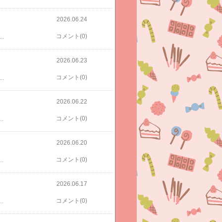
2026.06.24
zonで買い物しています。マラソンで買おうと思っていた娘の上靴も楽内どこもサックスが娘サイズ売り切れでAmazonで買いました。結局値段もAmazonの方が安かったです。これです。可愛くないですか？♡【6/20 20:00-6/26 1:59 10%OFFクーポン】ムーンスター moonstar 子供靴 上履き 上靴 お受験 面接 学校 入園 入学 抗菌防臭 内履き 15cm-24cm スーパースター ラブラッシュ LVスクール01 ピンク サックス
コメント(0)
2026.06.23
09B アウロス 【送料無料】③友達の誕生日に渡します。50%オフクーポン使用。袋も同梱しました！〔ソーシャルギフト対象〕【公式】 リンツ Lindt チョコレート リンドール テイスティングセット 16個入｜夏ギフト ギフト 可愛い スイーツ お菓子 おしゃれ 誕生日 手土産 お礼 お返し 家族 プチギフト【レビューキャンペーン対象】④トイレリフォームするので。トイレットペーパーホルダーも新調！★最大15%オフクーポン★★Lifetips 正規品★トイレットペーパーホルダー おしゃれ 賃貸 トイレ トイレ用品 北欧 スチール アイアン 収納 飾り棚 シンプル 幅41cm モダンデザイン お手入れ簡単 スタイリッシュなトイレ空間作り お手入れ簡単カウント外娘のリコーダー買ったとき、棒はなくしそうだから最初持たせなかったら、家のどこに置いたか忘れてしまい結局再購入😭AULOS リコーダー掃除棒 アウロス ソプラノリコーダー/アルトリコーダー用 クリーニングロッド
コメント(0)
2026.06.22
長男弁当グッズ＆娘の水筒カバー数年使っていたミズノの弁当用保冷バッグが壊れたためサーモスにしました。【5％OFF】【さらに最大300円クーポン有】 サーモス 保冷ランチバッグ 4L THERMOS rff-0041 ランチバッグ ソフトクーラー 小型 保冷 保冷剤ポケット付き コンパクト 通勤 通学 アウトドア 運動会 釣り お弁当袋 部活 レジャー スポーツ 防災グッズ【5％OFF】【さらに最大300円クーポン有】 サーモス 保冷ランチバッグ 7L THERMOS rff-0071 ランチバッグ ソフトクーラー 軽量 保冷 保冷剤ポケット付き コンパクト 通勤 通学 アウトドア 運動会 釣り お弁当袋 部活 レジャー スポーツ 防災グッズ4Lと7L両方買いました。一段弁当箱とおにぎりだけなら4Lでピッタリ。さらにペットボトル飲料も入れるなら7Lな感じでした。そしてやっぱり質が良い！！オススメです。半額だったこちらも同梱＼半額アウトレット／【50％OFF】 水筒カバー ペットボトルカバー ショルダーベルト付き 1個 単品 保温 保冷 ショルダー 肩掛け 手持ち 2WAY 600ml 対応 水筒 ホルダー 子供 女の子 男の子 持ち運び おしゃれ ボトルカバー 直径7cm アウトドア 大人 子ども先着100名様限定クーポン！3個以上のご購入で1点が20％OFFに！クーポン使用。⑬cocaで好きな服5点で2980円福袋ポチ。絶対やってくるうちのニャンコ２号。ポチったもの一つしかアフィ今ない、、、セール★1690円→990円裏毛袖ハート刺繍短丈トップス キッズ メール便不可 coca コカ娘、めちゃ気に入って着てます。⑭トイレのリフォーム用＆DIY用に。【最大25％クーポン配布中】 クッションモールディング シール 壁紙 1本単位 腰壁 リメイク 3D 装飾 見切り材 廻り縁 壁面装飾 腰見切り 扉 ドア廻り 模様替え インテリア ホワイト ブラック 白 黒 壁紙屋本舗【最大25％クーポン配布中】 クッションフロア コンクリート 91cm幅 切り売り 6畳 8畳 トイレ におすすめ モルタル グレー HM12005 HM12004 HM12006 おしゃれ 人気 リフォーム 床シート フロアシート フローリングマット マット DIY6/10(水) 限定！先着20名様 25％OFFクーポン使用。トイレは便器をアラウーノに変えるのと壁紙も新しくすることにしました。トイレリフォーム代20万円なり、、、カウント外次男と娘がはまってるスクイーズ私も時々にぎり潰しています笑【SOFUMI公式】ソフミメロジョイ スクイーズ 大福 大サイズ 中サイズ 低反発 おもちゃ かわいい 握る ストレス解消 もちもち おしゃれ オシャレ Y2K 握って遊ぶ パ そっくり バタースティック スクイーズ 超しっとり ソフトなスローリバウンド 袋入り 学生向け 癒し系ということで、スパセは14店舗＋カウント外1でした！結構買いましたが、趣味のものはスコープさんくらいであとは必需品。お金いくらあっても足りません😭
コメント(0)
2026.06.20
格ドリル 3級 [ Gakken ]【送料無料】早ね早おき朝5分ドリル小6国語文章読解／陰山英男④すぐ貼りたがるため絆創膏補充。【4点以上で送料無料】絆創膏 リバテープ バンドエイド ばんそうこう カットバン キャラクター 18枚入り 6柄×3シート 可愛い 子供 男の子 女の子 レディース サンリオ 怪我 傷 ハローキティ クロミ リトルツインスターズ シナモロール⑤長男の学校用水筒小学校から野球で使っていた水筒、娘の野球用にお下がりするため長男に新しいの買いました。サーモス 水筒 1l 1リットル 食洗機対応 真空断熱スポーツボトル FJU-1000 マグ ステンレス 保冷専用 ハンドル付き スポーツドリンク 子供 大人 キッズ 間口広い スクリュー 学校 スポーツ ジム 直飲み 部活 運動☆☆また更新します💦
コメント(0)
2026.06.17
542953) / ハチワレ×ラッコ S3625273＋ボンボンドロップ（みんな・ポーズS8542961）☆☆そうそう💦スパセのポチ記録も中途半端なままですがほぼ購入品届いているので購入記録でまとめたいと思います。☆☆今日は楽しみにしていた専門学校の学生さんたちが作ったスイーツの販売日で、食べたくて並びました✨✨1時間！！とーっても美味しい♡他にホールケーキも焼き菓子も買っちゃいました♡幸せ♡♡
コメント(0)