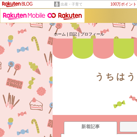
100万ポイン
出産・子育て
ホーム
|
日記
|
プロフィール
うちはう
新着記事