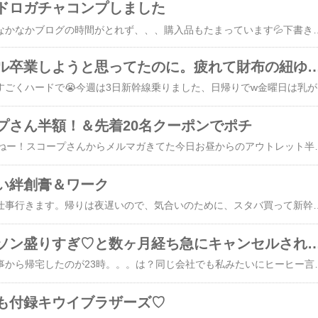
ドロガチャコンプしました
おはようございます。なかなかブログの時間がとれず、、、購入品もたまっています💦下書きのままだったものをアップします💦☆☆前に一度書きましたがあれからボンドロガチャ、私分と娘分、コンプしました。めでたしめでたし。⚠️参考アフィ【全5種コンプリートセット】 サンリオキャラクターズ ボンボンドロップミニチュアチャーム バンダイ ガチャガチャ ガシャポン カプセルトイ キーホルダー サンリオ ハローキティ シナモロール ポムポム
【購入品】シール卒業しようと思ってたのに。疲れて財布
相変わらず仕事がものすごくハードで😭今週は3日新幹線乗りました、日帰りでw金曜日は乳がん検診で休み予定だったけど結局帰宅後、午後から夜まで仕事してまし
プさん半額！＆先着20名クーポンでポチ
18時から２倍きましたねー！スコープさんからメルマガきてた今日お昼からのアウトレット半額企画に参加しました！【ワケあり★★★★】アラビア / ルノ オーバルプレート25cm フロストベリー 0055 [arabia runo]あとはトイレのリフォーム工事するのですが壁紙を2色使いに決めて境を自分でモールディングしようと早押し先着20
い絆創膏＆ワーク
本日も朝から新幹線で仕事行きます。帰りは夜遅いので、気合いのために、スタバ買って新幹線に乗り帰りはお疲れ自分！ってことでまたスタバ買おうとワンモアコーヒーを利用しようとしたら（2杯目安く買えるやつ）注文途中であれ？とは思いつつあっ、はいってこたえたらなんだか一気に2杯きてしまい笑朝から空きっ腹にコーヒ2杯飲むことにw間違えたー😭さて、ポチ記録続き。どなたかがアフィ経由してくださって知った素敵なこれ！つられぽち！ありがとうございます♡【楽天スーパーSALE 30%OFF 4点以上で送料無料】絆創膏 リバテープ バンドエイド ばんそうこう カットバン キャラクタ
【購入品】ローソン盛りすぎ♡と数ヶ月経ち急にキャンセルされ
眠いです。。。昨日仕事から帰宅したのが23時。。。は？同じ会社でも私みたいにヒーヒー言ってる人もいれば人が余っている部署もある。は？（二度目w）給料下がっても良いから私もそっちが良い。今はやりがいより定時に帰れる方が私には大事。が、言っても変わらないのよね、、、さて、昨日のブログにちらっと書きましたがもちろん今回のローソン盛りすぎも参加してます。絶対この増量は買わないと！！毎回のお楽しみ♡子どもたちも楽しみにしています。【楽券_eギフト】ローソン お買物券 1,000円【楽券_eギフト】ローソン お買物券 500円☆☆タイトルの件。そういえば、
も付録キウイブラザーズ♡