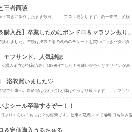
と三者面談
もう土曜日！早すぎる💦下書きに保存したまま数日、、、ブログ更新します。高一長男、英検準二級の2次試験を受けたことは先日書きましたが、結果が出ました。無事受かってました。挑戦受験ではなかったのであまり心配はしていませんでしたが、テストでも当日やらかすタイプなので結果が出るまでは安心できず。良かったです。2次試験の前日午後に、明日二次試験だから問題集買ってと言われたときはは？でしたが、雰囲気や対策が少しでもやった上で臨めたことが良かったです💦短期取り組み型の我が家はこちらを購入。そしてほぼ綺麗なままなのでw次男が受けるときまで取っておきます💦英検準2級 二次試験・
【子ども服ポチ＆購入品】卒業したのにボンドロ＆
今日も朝からバタバタで疲れました。午後は夕方の部の映画のチケットを買いに行きバタバタ。今は夫がそのチケットをもって子どもたち3人連れて映画行ってます。なので私はようやく休憩でブログタイム！私自身はシール卒業と先日書きましたが娘が次男と夫とイオンに行きボンドロが売ってたそうで買って帰ってきました。エンジェルブルーとトーマスとパウパトのボンドロ。⚠️参考アフィ⚠️6月下旬発売 ボンボンドロップシール リラックマ なかよし ごゆるり ナルミヤ メゾピアノ ポンポネット エンジェルブルー デイジーラヴァーズ まとめ買い キャラクター シールボンボンドロップシール パウパトロール きかんしゃトーマス S8816697/S8816700/S8817448/S8817456 パウ・パトロール シール交換 シール帳 ボンドロ サンスター文具ボンドロ、色んなキャラバージョンあるんですね💦キリないですやん、、、☆☆マラソン終わりましたが疲れ果ててうとうと寝てたら長男からマッサージのやつ買ってくれるって言ってたじゃん！！と起こされ、あっ、忘れてた、とマラソン実質最終日の夜にポチ。オムロン 公式 低周波治療器 HV-F022-JAZ3 低周波 コンパクト 小型 セルフ
、モフサンド、人気雑誌
マラソンポチ品、Beeさん購入浴衣が到着済み。1999円でした！可愛い🩷色々なデザインがあり迷いました💦【＼最安値1,699円～／浴衣・甚平タイムセール 13日9:59まで】浴衣3点セット セパレート ワンピース 簡単 子供服 キッズ ジュニア 女の子 花火大会 お祭り 100cm 110cm 120cm 130cm 140cm 150cm久しぶりにBeeさんで買い物しましたがプチプラで可愛いお品がいっぱい♡【＼最安値2,124円～／浴衣・甚平タイムセール 13日9:59まで】浴衣3点セット セパレート ワンピース 簡単 子供服 キッズ ジュニア 女の子 花火大会 お祭り 100cm 110cm 120cm 130cm 140cm 150cmカーゴパンツ ジョガーパンツ 子供服 キッズ ジュニア 男の子 
舗 浴衣買いました♡
昨日も今日も明日も新幹線で仕事へ。新幹線は便利だけど体はやっぱり疲れます。。。マラソン走る余裕はなく週末ポチした3店舗でとまっています。一応記録。１、簡易浴衣来月お祭り行くのですがさすがにもう去年着たのは小さいかなと新調。浴衣3点セット セパレート ワンピース 簡単 子供服 キッズ ジュニア 女
いよシール卒業するぞー！！
ロ＆定価購入うるちゅる