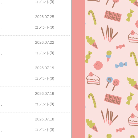
た💦全然ゆっくり走れません😭今回のマラソンでは娘の自転車買いました！自転車は義実家からの誕プレなので夫がポチ。自転車屋さんも見たけど娘が楽天のが良いと言うので、初めて楽天で自転車を購入。どういう状態で届くんだろう、、、子供用自転車 子ども用自転車 こども用自転車 《動画あり》 20インチ 22インチ 24インチ 26インチ 折りたたみ自転車 シティサイクル 手元スイッチ ライト 女の子 おしゃれ 小学生 中学生 ☆ プレゼント ギフト 防災 猛暑 熱中症対策 節約今までずっと兄2人が乗ったお下がりチャリだったので娘の意思を尊重しました。初めてのガールズチャリ笑私のアカウントでのマラソンポチは7店舗。すでに届いているのでまた時間ある時に振り返りたいと思います。
コメント(0)
2026.07.25
て美味しい！特にみそとつゆ！！福袋2個買うか悩んで1個にしたけどやっぱりもう1個買おうと後日行ったらもうなかった😭【ふるさと納税】密封タイプの九州のあまい醤油（3種）＆あわせみそ（850g×3個）セット 4種 合計800ml 合計2550g さしみ醤油 極あま醤油 甘口醤油 生詰 味噌 詰め合わせ 密封ボトル 送料無料☆☆二者面談は、無事終了！次男→娘、と続けての時間にしてくださっていたのですが、次男の先生とは引きのばしても10分あれば十分で笑（次男は私も先生も心配事とかないし）、世間話して15分で終了（持ち時間30分）。娘のクラスの前で待ちぼうけしてました笑次男の先生は、去年の途中まで娘のクラスの先生で、育休（男の先生です）取得、復職し今年は次男のクラス担任に。娘が大好きな先生で、生活圏というか行動パターンが似てるようで、時々外出先でバッタリ会うので笑、改まって話し合わなきゃいけないこともないのです笑先生にも生徒の中で1番うちに会うと言ってました笑色々書けてませんがまた時間見つけて更新します。
コメント(0)
2026.07.22
ツ＜13cm-18cm＞ キッズ 子供 靴 雨具 男の子 女の子 通園 通学【SALE!】新品 未使用品/現行[ミキハウス/mikihouse]130cm 長袖カットソー/長袖襟付Tシャツ/ロンT ピンク 子供服 キッズ kids 女の子 春秋 tops 412052【SALE!】新品 未使用品/現行[ミキハウス/mikihouse]130cm 八分丈チュニック/八分丈カットソー/八分丈Tシャツ/ロンT ピンク 子供服 キッズ kids 女の子 春秋 tops 412052【SALE!】ミキハウス ロングパンツ 100cm キッズ 女児 男児 赤×紺 【新品 未使用品】△
コメント(0)
2026.07.19
25買いましたー💦長男の時より大きいです💦★半額クーポンで2990円★全品半額19日〜！レーザービーム アシックスキッズ 男の子 女の子 スニーカー キッズ ジュニア シューズ 20cm 21cm 22cm 23cm 24cm 25cm 春夏 ゴム紐 マラソン asics レーザービーム スニーカー LAZERBEAM店内全品対象なので色んなジャンルがあり迷いますが人気品からどんどん売り切れてくのがこの企画なので早めのチェックがオススメです！
コメント(0)
2026.07.19
アンさん、お人柄が大好きなショップさんです♡第15回ロリアンのパティシェコンテスト！
コメント(0)
2026.07.18
コメント(0)
・Tシャツ グレー パープル オレンジ グリーンそれから先日ガチャ回しました！もう一回回そうかなと思ったけど、残り少なくて（それでも前の人達は2-3回回してたけど）、私の後ろにも列があったので一回にしときました。人気みたいです。⚠️プレ値 ガチャ一回300円【全8種コンプリートセット】サンリオキャラクターズ キーリングハンガー バンダイ ガチャガチャ ガシャポン カプセルトイ ハローキティ ポムポムプリン シナモロール シナモン ウサハナ マイメロディ クロミ ポチャッコ ハンギョドン☆☆ポチ楽券DEAL20！！【2026/7/19 20:00〜2026/7/26 1:59 ポイント2倍】【楽券_eギフト】サーティワン 500円