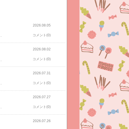
2026.08.05
ニア 女の子 上下セット 120cm 130cm 140cm 150cm 160cm ピンクラテスポーツ pinklatte sports おしゃれ かわいい ガールズ 子供服 冬【半額クーポンで2740円★全品半額対象】ピンクラテ ジャージ上下セット 女の子 キッズ ジュニア PINK-latte ジャケット パンツ 140cm 150cm 160cm 春夏 おしゃれ 女児 小学生 小学校 中学生 対象学校 子供服 スポーツウェア ガールズ 運動会【半額クーポンで1290円★全品半額対象】キッズ ジャージ 半袖 上下 tシャツ ピンクラテスポーツ 半袖 ハーフパンツ パジャマ ジュニア 女の子 130cm 140cm 150cm 160cm サッカー 練習着 ジュニア 上下 ジャージ セットアップ キッズ子供服 トップス ボトムス前回の半額クーポンではスニーカー買いました！
コメント(0)
2026.08.02
コメント(0)
生 中学生 ☆ プレゼント ギフト 防災 猛暑 酷暑対策 熱中症対策 節約防犯登録はホームセンターでしました。とても可愛い自転車です♡誕生月はココスも行きました♡【送料無料】ココス監修 ピザ チェリートマトと3種チーズのピッツァマルゲリータ 5枚セット【冷凍(クール)】他に西松屋も誕生日特典引き換えました！私からの誕プレはボンドロやちいかわ小物などでしたが全体写真撮ってなかったみたい💦サンスター文具 【ちいかわシールセット】シール手帳1冊＋ボンボンドロップシール1枚今はもう娘もシールブーム去りつつあります。。。誕生日くらいを境に下火になりました。誕生日ケーキは今年もサーティワンでした。子ども服カテなので、着てるのはANNA SUIミニです。ショーパンはメゾ。見切れてますが、ケーキは娘の希望でミニオンです。【楽券_eギフト】サーティワン 500円もう９歳。早い！！
2026.07.31
ちゃオススメです！スニーカー以外も5000円以上で対象です！半額クーポン瞬足は今は売り切れてしまいました💦代わりに他の瞬足。【半額クーポンで2440円★全品半額対象】瞬足 スニーカー キッズ ジュニア 女の子 シューズ 小学生 小学校 2E 子供 おしゃれ かわいい 16cm 17cm 18cm 19cm 20cm 21cm 女児 運動会 運動靴 ゴム紐 syunsoku 女子 ガールズ LC-次男の。長男の時から愛用してる信頼のアシックスレーザービーム！同じのは売り切れなので違うの。半額クーポン対象。【半額クーポンで2940円★全品半額対象】レーザービーム アシックスキッズ 男の子 スニーカー ジュニア 19cm 20cm 21cm 22cm 23cm 24cm 25cm LAZERBEAM RK-MG 1154A223 ブラック ゴールド ブルー ラベンダー イエロー 小学校 運動なかなか毎日更新できませんがまた更新します。
コメント(0)
2026.07.27
たちはサイゼが良いと言うので庶民な我が家は引き続きサイゼに通います💦【送料無料】ジョリーパスタ スパゲッティ 5袋セット（1袋に100g×5束入り）【常温配送】ちなみにマックの夏の福袋は申し込みませんでした💦子ども達もポケモン離れしちゃってるので、、、タリーズも悩みましたが申し込まず、、、でもまだちょっと悩んでます。可愛くて。。。また年末の福袋を楽しみにしたいと思います！
コメント(0)
2026.07.26