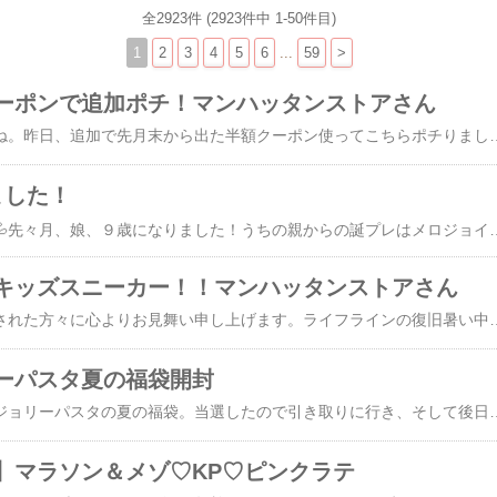
全2923件 (2923件中 1-50件目)
1
2
3
4
5
6
...
59
>
ーポンで追加ポチ！マンハッタンストアさん
マラソン始まりましたね。昨日、追加で先月末から出た半額クーポン使ってこちらポチりました！【半額クーポンで1290円★全品半額対象】パジャマ キッズ ジュニア 女の子 半袖 夏 上下セット 子供 ルームウェア 140 150 160 165cm 通学 部屋着 お泊りLovetoxic ラブトキシック グリーン チャコール【半額クーポンで1290円★全品半額対象】キッズ ジャージ 半袖 上下 tシャツ ピンクラテスポーツ 半袖 ハーフパンツ パジャマ ジュニア 女の子 130cm 140cm 150cm 160cm サッカー 練習着 ジュニア 上下 ジャージ セットアップ キッズ 子供服 トップス ボトムス必要なものが今回も安く買えてよかったです♡スキーウェアも検討してたけど雪降らなくなってきたからなぁ、、、【半額クーポンで6400円★全品半額対象】スキーウェア キッズ サイズ調整 セパレート ジュ
ました！
もう８月ですが、、、💦先々月、娘、９歳になりました！うちの親からの誕プレはメロジョイ♡⚠️参考アフィ 楽内高いです即納 メロジョイ Mellojoy スクイーズ いちごショートケーキ ムースクリーム スライス ホール おもちゃ ストレス発散 子供 大人 癒しグッズ 人気 プレゼント ギフト 正規品メロジョイ トースト スクイーズ Mellojoy 公式 正規品 箱入り 袋付き 可愛い【送料無料】 A034 パン おもちゃ SNSで話題かわいい ギフト プレゼント[8800]【3980円以上送料無料】夫の親からの誕プレは自転車うまく加工が出来ませんでしたが購入したのはこれです。【クーポン残り2日!】 子供用自転車 子ども用自転車 こども用自転車 《動画あり》 20インチ 22インチ 24インチ 26インチ 折りたたみ自転車 シティサイクル 手元スイッチ ライト 女の子 おしゃれ 小学
キッズスニーカー！！マンハッタンストアさん
熊本の地震、、、被災された方々に心よりお見舞い申し上げます。ライフラインの復旧暑い中での体調イオンモールで起きた爆発での安否不明の方がいらっしゃること大変心配です。何かできることを、と、少額ながら寄付させていただきました。これ以上地震が起きませんように、、、☆☆マラソンでの購入品到着済みでした。マンハッタンストアさん半額クーポン使用。娘の靴２足、次男の靴1足。娘の。まだマジックテープで良いんじゃないかと私は思うのですが娘は紐が良いというので左のニーモは紐にも変えられるという優れもの！！女子小学生中学年の乙女心をわかってる！！素晴らしい！！【半額クーポンで2540円★全品半額対象】ムーンスター ニーモ スニーカー 靴 キッズ ジュニア ムーンスター NM J147 ツーウェイ 19cm 20cm 21cm 22cm 23cm 24cm 女の子 子供靴 通園 通学 洗えるインソール プレゼント 入園準備 新学期そして今もまた半額クーポン出てるのでめちゃく
ーパスタ夏の福袋開封
抽選に申し込んでいたジョリーパスタの夏の福袋。当選したので引き取りに行き、そして後日食事券も早速使っちゃいました。5000円食事券4000円。家族5人で食べに行き、もちろん足りませんでした笑グッズパスタももう食べましたが、パスタもちもちで美味しかったです！グッズは、ランチョンマットとお店みたいなフォーク、スプーンと、皿とこのコップと調味料入れでした！ジョリーパスタは、美味しいけど子ども
】マラソン＆メゾ♡KP♡ピンクラテ