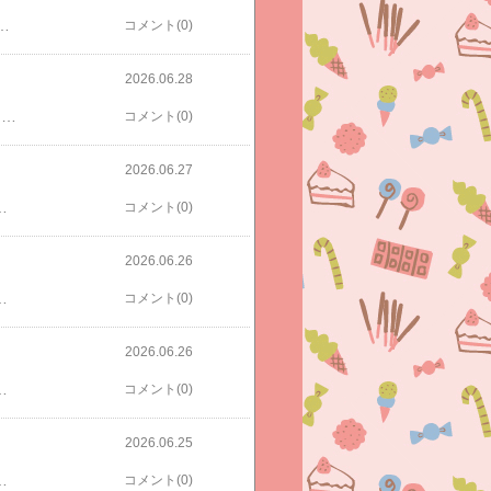
他にもあったけど寿司だけに。【送料無料】 【うるちゅるポップシール】【正規品】サンリオ シール クラックス お一人様1種類1枚限りクラックス CRUX うるちゅる ポップシール パペットスンスン1 ぷっくり 立体 スマホデコ 推し活 132541 立体 ホログラム スマホデコ 痛バ 推し活 ステッカー 132430 平成 ガーリー【うるパぺ】うるちゅるポップシール パン おすし うみ オバケーヌ＆テンシーヌ ことりそんでもって、さっき白クマ太郎さん紹介のちいかわボンドロもポチってしまいました！ウカンムリクリップ好きなんです笑ご紹介ありがとうございました♡【2点セット】サンスター文具 ボンボンドロップシール＋ウカンムリクリップ ちいかわ みんな ポーズ くりまんじゅう×シーサー S8542961 S3625290本日も朝7時に出て新幹線乗って仕事へ。。。帰りも遅くて疲れちゃいました。が、明日も県外なのでまたストレスでシール買うかもしれませんw
コメント(0)
2026.06.28
長男、5月末に英検準二級受けました。高一になり、学校で申し込み＆受験ができるようになったので、さっさと受けなよーと言って、学校経由で申し込み学校で受けました。さっさと受けなよーと言ったのは、まだ高校に入ったばかりなので、部活でも主力じゃないから休みやすく、今が受けやすいと判断したから。マラソンでポチ記録してたと思いますがこれだけ買いました。7日間完成 英検準2級 予想問題ドリル [ 旺文社 ]が、結局部活部活でやれず、、、というかやらず？たぶん1日か２日分のページしかやってないまま受けました、、、たぶん大丈夫だとは思うけど本当に大丈夫かなーと少々不安ではありましたが無事一次試験は受かりました。来月二次試験ですが本人から2次試験がいつ何時にどこであるのかも聞いてないのでそれもまた不安です💦だんしー💢そんな長男は今月高校入って初めての定期テストがありました！私の時と教科の呼び方が違うのでなにそれ！？と思うものもあり、時代の流れを感じました。本人からは口頭では結果は聞いてますがあくまで本人からなので正確かは謎w相変わらず数学が1番良かったようです。来月三者面談があるので、その時正確なのが聞けるかな💦三者面談、うちがクラスのトップバッターです笑高校の三者面談、どんな感じなのでしょうか💦高校では、入学早々、来年度の選択科目どうしますかとか志望大学の受験科目はなんですかとか出さなくてはならず、、、早っ！！今！？もう！？とか思ったけど、もちろんまだ正式な決定ではなく早くから意識を持ちなさい、ってことらしい。私も一緒に調べましたが色々な受験とか科目とかあって今すごく煩雑なんですね😭北海道の大学も良いなーと言っておりますよ、、、大学図鑑！2026 有名大学82校のすべてがわかる！ [ オバタカズユキ ]
コメント(0)
2026.06.27
プス 半そで はんそで おでかけこれもヤダって言われるだろうなとお戻し。【新規値下げ!】ミキハウス キュロットスカート 140cm キッズ 女児 ブルー【中古】★こんな感じの140キュロットがあって、3800くらいでこれにしようかなと思ったけど【ミキハウス】って書いてるとなんか拒否るので笑【ダブルビー】にしました笑そしたら普通に履いてました！めでたしめでたし。あとで着画追記します。着画追記トップスはラブトキです。ちなみにセールの話を少しだけするとサマパが30%オフで売られていました。22000→15400円。サイズがなくてうちは買えませんが女の子130は花柄ワンピースが入ってていつものサマパだわーって思いました。これもありました。8800。昔買いました♡懐かしー♡やっぱり可愛いー♡と眺めておりました。懐かしのうさこー！セール30%OFF！ミキハウス うさことハートの刺繍 7分丈 パンツ(110-130cm)ミキハウス正規販売店●メール便不可あと、私が大好きだったガーゼワンピース柄の甚平があって。うわー！！欲しいー！！と思いました。120までしかなくてもちろん買えませんでしたが過去にあれが売っていたならば、絶対に買ったのにー！！と、これが1番残念でした😭なんと13000円が3000円！可愛かったですよー！もし出会った方は買いです！！姪っ子ちゃんに買うかとも思ったけど姪っ子ちゃん、うちのアクティブ娘よりアクティブで笑兄がいるのかと思うほど男子要素強めで普段はスポーツブランド系の方が好きそうでうさこではないかなとやめました。画像探せないー。私の５年くらい前のブログにあるかなぁ💦2026年 ミキハウス福袋 夏物2万円 サマーパック【予約】MIKIHOUSE 子供服 キッズ ベビー 男の子 女の子
コメント(0)
2026.06.26
ノベルティももらいました。購入品長男＆夫のおパンツ、靴下各1000円私のteraさんコラボのラクチンワンピース 700円ノベルティの保冷バッグ以上！
コメント(0)
2026.06.26
入派なんですが次男がシール帳新しいの欲しいというので良いかなと。でもザ女の子のシール帳きたら娘に交換してもらわないとだな🤭再販 ボンボンドロップシール ちょこみん + 透明シールシート + シールバインダー + シールリフィル 4点セット ※柄選べません 福袋 ぷっくりシール 立体シール ラッピング不可 キャンセル 返品 交換不可
コメント(0)
2026.06.25
01匹 スティッチ おひとり様1種類1枚限り 送料無料私はシール帳に貼ったりはせず自分のものに貼っています笑貼ってるのはボンドロ。たまに取れてなくなっています😭センスはなし笑電卓可愛くてAmazonで買いました！電卓 おしゃれ かわいい ミニ 8桁 シャープ カラーデザイン電卓 ホワイト 手のひらサイズ 携帯しやすい オフィス用品 営業 持ち運び便利 SHARP 【メール便不可】Amazon購入品上履きも届きました！娘、めちゃくちゃ気に入っていました！ムーンスターラブラッシュのやつなのでラブラッシュ好きな子たちにはささると思います！【6/25 20時〜6H限定10%CP】 ムーンスター moonstar キッズ ジュニア 女の子 スニーカー スーパースター ラブラッシュ LVスクール01 子供靴 上履き 上靴 抗菌 防臭 日本製
コメント(0)