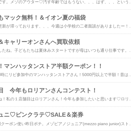
ナルミヤセール購入品です。メゾのアウター♡汚す年齢ではもうない、、、はず、、、という事で白！！メゾピアノ(mezzo piano)フリルリボンライン ブルゾン【吸水速乾】メゾジュニロンT安いのにちゃんと綿！可愛い♡メゾピアノジュニア(mezzo piano junior)ストロベリーモチーフ長袖TシャツピンクラテTシャツ。予想通り娘に大ヒット笑ピンクラテ(PINK-latte)袖チュール切替ナンバリング半袖Tシャツこちらは姪っ子ちゃんへKP♡娘もこんな時代があったなぁ、、、懐かしい。お店でこれ買うかめちゃ悩んでやめました泣【SALE／50%OFF】KP mimiちゃん ふせん ナルミヤオンライン ファッション雑貨 その他のファッション雑貨 ホワイト☆☆マラソン終わってしまいまし
もマック無料！＆イオン夏の福袋
相変わらずバタバタで更新が滞っております、、、今週は小学校の二者面談がありましたー！そんなこんなでもう週末です。今年もやってきました！マック無料クーポン！コカコーラ社製品2本買うと1枚クーポンもらえます。10本買って5枚もらってきました♫色んなスーパーなどでやってます。さてさて、少し前ですがイオンで夏の福袋買ってきました！後ろ2つは1000円だったかな？左後ろは毎度お馴染みのピザやウィンナー系の。右後ろは夏ならでは！？麺類福袋。これ良かった！！小川珈琲は1800円くらいで悩んだけど定価換算だと結構お得だったしちょうどマイルドカルディの買い置きがなくなったタイミングだったので買いました。中身小川珈琲店 コーヒーショップブレンド ドリップコーヒー(10g*7杯分)【小川珈琲 ドリップ】[ドリップ ブレンド 深煎 中煎 浅煎 コーヒー]小川珈琲店 コーヒー4種アソート 粉(1セット)【小川珈琲 レギュラー】[お試し トライアル ブレンド コーヒー]そしてそして私がイオンの福袋で1番好きなのがこちら！フンドーキン福袋！本当あまく
＆キャリーオンさんへ買取依頼
連休終わってしまいましたね。子どもたちは夏休みスタートですが母はいつも通り仕事です。仕事で新幹線乗りましたがディズニー仕様で可愛かったです♡さて、マラソンは20日は子ども達の野球で一日中外にいて、熱中症っぽくなり頭痛酷く寝ました。なのでマラソン走れず💦昨日はネコのご飯だけ安かったのでポチりました。それから、久しぶりにキャリーオンさんに買い取り出しました。ほんの一部で、これだけ出しても減った感は全くないですが、、、ミキハウスとかケーピーとかほぼ着てないのとかタグ付きとか、、、さよなら、お洋服たち、、、【ミキハウス公式ショップ】ミキハウス ホットビスケッツ mikihouse レインブー
！マンハッタンストア半額クーポン！！
2店舗目は、半額企画の時にリピ参加中のマンハッタンストアさん！5000円以上で半額！昔はこの機会に上履き買ってたけど上履きの扱いがなくなってしまったので次男と娘の次サイズのスニーカー買いました！★半額クーポンで2440円★全品半額19日〜！瞬足 スニーカー キッズ ジュニア 女の子 シューズ 上履き 上靴 子供 2E 19cm 20cm 21cm 22cm 23cm 24cm 小学校 小学生 春夏秋 子供靴 おしゃれ シュンソク 女子 LJ-851 ネイビー ホワイトかけっこなど運動用。★半額クーポンで2540円★全品半額19日〜！ムーンスター ニーモ スニーカー 靴 キッズ ジュニア ムーンスター NM J147 ツーウェイ 19cm 20cm 21cm 22cm 23cm 24cm 女の子 子供靴 通園 通学 洗えるインソール プレゼント 入園準備 新学期通学用。次男、足がいつの間にか私と同じサイズに！！24.5、、、
目 今年もロリアンさんコンテスト！
マラソン始まりましたね！私の１店舗目はロリアンさん！今年も参加したいと思います♡ロリ
ュニ♡ピンクラテ♡SALE＆楽券
楽外マルイさんで500円クーポン使い昨日ポチ。メゾピアノジュニア(mezzo piano junior)ストロベリーモチーフ長袖Tシャツピンクラテ(PINK-latte)袖チュール切替ナンバリング半袖TシャツSALE楽しいー♪メゾやANNA SUIも検討はしてますが娘の今の好みだとたぶんピンクラテが好きそうです。なので安いし買ってみました！【SALE／20%OFF】PINK-latte 【デイリープライス】バックハートラメロゴ半袖Tシャツ ナルミヤオンライン トップス カットソー・Tシャツ ピンク ホワイト ブルー【SALE／40%OFF】PINK-latte 【接触冷感】タイダイ柄くまちゃんTシャツ ナルミヤオンライン トップス カットソー