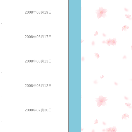
2008年08月19日
らに、松戸バンクレコードも更新まさに完封勝利アスリートなら誰でも目指す結果これは、すごいですおめでとうございます続きは＞＞こちらへ
2008年08月17日
ト」 競技を応援するのは、初めてでした追い風や、向かい風あっちこっちにくるくる回る風の中走り幅跳びと、１００メートル走に出られました続きは＞＞こちら
2008年08月13日
しはオッケーですね 冒頭のコメントは、得点の口火をきる１打席目ヒットを放った西山麗選手が中学生のとき愛娘の大手術を迷うお父さんに、決断させた一言です続きは＞＞こちら
2008年08月12日
、ずっとライバルとしてきたハンセン選手が振るわないこと思わぬ新しいライバルの登場４年に一度の大舞台ドキドキと不安の要素が満載ですでも、北島選手は体力、技術だけでなくその力を１２０％発揮させたのは・・・続きは＞＞＞こちらへ
2008年07月30日
です次に３０００本打つのは、君しかいない君に抜いてもらいたい９５年に、張本さんに言われた忘れられない一言プロ初安打から17年そのころ、今の姿は想像できなかったそうです ＞＞続きはこちら