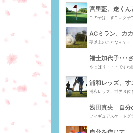
宮里藍、遼くん
ACミラン、カカ
福士加代子･･･
浦和レッズ、す
浅田真央 自分
自分を信じて、