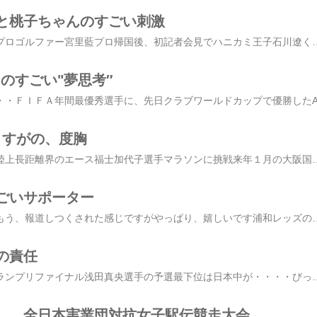
と桃子ちゃんのすごい刺激
この子は、すごい女子プロゴルファー宮里藍プロ帰国後、初記者会見でハニカミ王子石川遼くん のことを褒めてましたさらに、来季から米ツアーに参戦する後輩の上田桃子プロの事もどんどん力を付け、自分と同じステージに上がってくる「追われる立場」は、緊張しますね余裕のコメントには、どんな思いがあるのでしょうか 相手と比べることが成長の鍵自分が成長するためには良いところを伸ばす悪いところを修正する概ねこの二通りでも、、、、意外とこのどちらも本当の部分というのは、見えていないことが多いです私のいいところって本当に悪いところはそんなときは人と自分を比べることいや～・・・そんなこと、したくない自分は自分、人と比べたってダメじゃんまあ、そう言わないでちょっと、聞いてね相手にあって、自分にないものはこれから伸ばしていける能力相手になくて、自分にあるものはもっと磨くべき能力そう思いませんかこれ、改めてみてみると今まで気づかなか
のすごい"夢思考″
さすがの、度胸
やっぱり・・・ですね陸上長距離界のエース福士加代子選手マラソンに挑戦来年１月の大阪国際女子マラソンに出場し北京五輪代表を目指しますそれがマラソンでの実績がないから参加費３０００円を支払って一般参加選手と同じ扱い招待選手は、宿泊費や旅費が免除になるのですがそれよりも、、、、最前列からスタートできますでも一般だと、招待選手の後ろからのスタートそして、先日、全日本女子実業団駅伝を終えたばかりで調整もこれから準備期間は、たった１ヶ月さすがの度胸です 新しいランキングに登録しました携帯からも投票していただけますよろしくお願いします趣味とスポーツカテゴリー 今日は。。。１３位スポーツ全般部門 ３位ですみなさんの応援をいただき１位を目指しますありがとうございます引き続き、ご協力お願いいたします 人気ブログランキング ☆☆ブログ村ランキング☆☆ 条件を作る 時間もたっぷりあって待遇もよく環境も整っているこれは理想ですね充分な準備も出来て、物事に向か
ごいサポーター
浦和レッズ、世界３位もう、報道しつくされた感じですがやっぱり、嬉しいです浦和レッズのサポーターのみなさんすごかったですあのサポーターのみなさんの様子が、世界中に見てもらえたことこれも世界に、大きなアピールだと思います浦和レッズと言えば １９９９年J2に降格しました当時、日本代表でもある、小野伸二選手を他のJ１チームがほおっておくはずないですよねさらには海外チームからのオファーもあり小野選手にしたら、夢を叶えるチャンスでした海外へ移籍の可能性が高まる中小野選手が最後に選択したのは 浦和レッズに残ること １年でJ1に降格させるケガと戦いながらもその約束どおり、１年でJ１に復帰した後オランダの強豪クラブ・フェイエノールトへ移籍カッコイイです「思いは叶う」ということを教えてくれました 新しいランキングに登録しました携帯からも投票していただけますよろしくお願いします趣味とスポーツカテゴリー 今日は。。。１３位スポーツ全般部門 ３位ですみなさんの応援をいただき１位を目指しますありがとうございます引き続き、ご協力お願いいたします 人気ブログラン
の責任
フィギュアスケートグランプリファイナル浅田真央選手の予選最下位は日本中が・・・・びっくり一昨年金メダル、昨年銀メダルを獲得し「浅田真央ちゃん＝メダル」は、、、、もはや常識真央ちゃんの登場に、ドキドキワクワク日本中が期待していますでも、まだ１７歳の少女すごい女の子ですアスリートの「強さ」というイメージよりも、「かわいい」が先いつもくったくのない笑顔に、むしろ癒されます「今季はSPはダメで、フリーがいいのでそうなればいいと、信じていた」真央ちゃんのコメントの一部です最下位から、銀メダル１７歳の少女の「信じる力」に、たまげた 新しいランキングに登録しました携帯からも投票していただけますよろしくお願いします趣味とスポーツカテゴリー 今日は。。。２４位スポーツ全般部門 ３位ですみなさんの応援をいただき１位を目指しますありがとうございます引き続き、ご協力お願いいたします 人気ブログランキング ☆☆ブログ村ランキング☆☆ 自分の責任今回もインタビューで発言していましたね「自分の責任」ケガをするのも、失敗するのも自分の責任以前
、、全日本実業団対抗女子駅伝競走大会