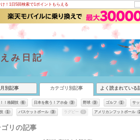
分け！1日5回検索で1ポイントもらえる
ほえみ日記
月別記事
カテゴリ別記事
よく読まれている
！！格闘技
6
日本を救う！アホ会
3
野球
3
ゴルフ
1
サッ
技
1
バスケットボール
3
ラグビー
0
アメリカンフットボール
テゴリの記事