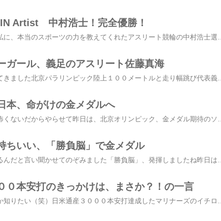
IN Artist 中村浩士！完全優勝！
記録更新、完全優勝！私に、本当のスポーツの力を教えてくれたアスリート競輪の中村浩士選手 が、松戸記念競輪４日間すべてのレースで１着さ
ーガール、義足のアスリート佐藤真海
ラッキーガールに会ってきました北京パラリンピック陸上１００メートルと走り幅跳び代表義足のアスリート佐藤真海選手 です静岡で行われた記録会「静大サーキッ
日本、命がけの金メダルへ
グラウンドで死ぬのは怖くないだからやらせて昨日は、北京オリンピック、金メダル期待のソフトボール全日本の初戦でしたアテネで銀メダルの強豪オーストラリアとの戦いを制し出だ
持ちいい、「勝負脳」で金メダル
本当に自分には力があるんだと言い聞かせてのぞみました「勝負脳」、発揮しましたね昨日は、日本中が大興奮しました競泳の北島康介選手１００M平泳ぎ、世界新で、金メダルオリンピック連覇想像もできないほどのプレッシャーや世界記録を競い
００本安打のきっかけは、まさか？！の一言
あれは、本心だったのか知りたい（笑）日米通産３０００本安打達成したマリナーズのイチロー選手の言葉です日本人でただ一人、３０００本安打を達成させた張本勲さんが、イチロー選手に言ったのだそう