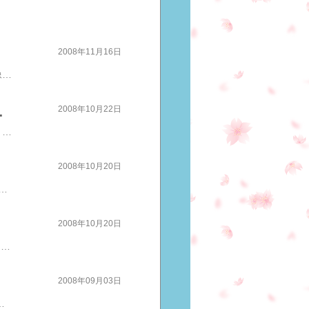
2008年11月16日
Q: 「自分に自信が持てるところはどこですか」Q: 「夢を持ち、優勝してテープを切る姿を想像したことがありますか」＊大阪世界陸上の女子マラソンスタート直後です今日、お昼12時号砲の「2008東京国際女子マラソン」先日、選手を引退された高橋尚子さんが解説者としてデビューです2005年の同大会、復活を果たした時のコメントはたくさんの人に勇気を与えましたねそのときの日記はこちら↓http://plaza.rakuten.co.jp/happynancy/diary/200511220000/携帯からはこちら↓http://plz.rakuten.co.jp/happynancy/diary/?act=view&d_date=2005-11-22&d_sep=0走ることを通して、夢と勇気と希望をたくさんの人に訴え続け、与えてきた高橋尚子さんが今度は、「解説者」という別の方法でチャレンジです冒頭は、同大会出場選手の記者会見でインタビュアーの「とり」を勤めての質問続きはこちらへ＞＞http://ameblo.jp/nike0120/entry-10165414530.html#cbox
いでください！！！
2008年10月22日
"ツキがどんどんやってきて、いやでも成功してしまう脳"に変えることそれが私の仕事だソフトボール女子日本代表のメンタル指導をされ金メダルに導いた能力開発の魔術師：株式会社サンリの西田文郎会長 の新刊が、発売ですおめでとうございます一足お先に、、、、いただいてしまいした西田先生、いつもありがとうございます早速、拝読させていただきました続きはこちら＞＞10月28日に○マゾン買うとプレゼントが
2008年10月20日
優勝」を果たした早稲田大学竹下百合子選手のブログのキャッチフレーズです竹下選手は、以前ブログでご紹介しましたカヌー競技大村朱澄選手 の大学の先輩です日本のオリンピック出場は、３大会ぶりというだけでも快挙さらには、初出場で、カヌー競技日本女子史上最高位を獲得した１０代の竹下選手の言葉からは「感謝」と「ひたむきさ」 、「芯の強さ」が伝わってきます続きはこちら＞＞カヌースラローム、竹下百合子、ホンモノのプラス思考
2008年10月20日
「まずリラックス」これが金メダルへの第一歩 昨日は、静岡県島田市のサンリホール へ行って来ました いつもお世話になっています、あのソフトボール女子日本代表を金メダルへ導いた 株式会社サンリ の臼井博文トレーナー のセミナー 「脳内リラックスとわくわくイメージトレーニング法」に参加してきました 西田一見社長 、臼井博文トレーナーはじめ、株式会社サンリさんのみなさんお世話になりました 「リラックス」と「わくわく」・・・対照的なタイトルですでも「ここ一番」の力を発揮するのには、この二つが絶対不可欠 たっぷりとリラックスすることで成功に向かう心の基盤が作られる続きはこちら＞＞ 金メダル！まずは、リラックスから
2008年09月03日
られたそうですその京谷選手、昨日のブログに「北京へ出発前の空港で、ワールドカップアジア最終予選に向かうサッカー日本代表の岡田監督に会えて、パワーを戴いた」と報告されていました一夜明けたら、そのことが続きは＞＞こちらへ