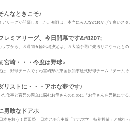
そんなときこそ♪
ついに０７／０８プレミアリーグが開幕しました。初戦は、本当にみんなのおかげで良いスタートを切る事が出来ました。本当に『愛する東レアローズ』は最高の結束力でした。でも、これからの４ヶ月間良い事ばかりではありません。そんな時こそチーム一丸となって戦っていきます。１戦１戦『成長』していく事こそが優勝への道だから、『みんなの東レ』は成長し続けます。明日へ向けて最高の準備をして明日を迎えます。東レアローズ、向井久子キャプテンからコメントをいただきました東レアローズ初戦ストレート勝利おめでとうございます 応援ありがとうございます 新しいランキングに登録しました携帯からも投票していただけますよろしくお願いします ← ポチっとワンクリック アスリートの言葉は、成功法則スポーツ観戦のパワーは、感動だけじゃありません 人気ブログランキング応援よろしくお願いします そんなときこそ向井キャプテンがコメントでおっしゃってくださる「そんな時こそチーム一丸となって戦っていきます」チーム一丸となって心を合わせるそのためには、自分のス
レミアリーグ、今日開幕です&#8207;
バレーボールワールドカップから、３週間五輪出場決定は、５大陸予選に先送りになったもののたくさんの感動を、私たちにくれました日本のトップリーグで戦うアスリートひとりひとりの技術や、身体能力の高さから魅せるプレーも鳥肌ものですがチームプレーの醍醐味といったら・・・ここ拾ったら、アタックまで持っていってくれる絶対、アタックが決まるトスを上げるこのアタックを決められるのは、チームメイトのおかげ自分自身の活躍だけではなくチームの勝利はもちろんチームメイトの成功のために精一杯のプレーをするチームメイトの成功を心から喜ぶお互いを輝かせることに一生懸命な姿それが一体感として、私たちに伝わってきます自分のことだけ考えていたら勝つことは出来ないのですよね 応援ありがとうございます ← ポチっとワンクリック アスリートの言葉は、成功法則スポーツ観戦のパワーは、感動だけじゃありません 人気ブログラ
ま宮崎・・・今度は野球♪
日本一は目指さない今度は、野球チームですね宮崎県の東国原知事硬式野球チーム『チームそのまんま宮崎』を立ちあげ宮崎県を盛り上げる背番号は「地鶏」「マンゴー」「宮崎牛」・・・地元の特産品なのだそうですメンバーは、元日ハムの田中幸雄選手や、元巨人の石毛博史投手、入来智投手など著名人のほか甲子園経験者などもいらっしゃり日本一は目指さないけれど強いチームは目指す入団テストを受ける資格は宮崎県在住か、ゆかりがあることが基準 応援ありがとうございます ← ポチっとワンクリック アスリートの言葉は、成功法則スポーツ観戦のパワーは、感動だけじゃありません 人気ブログランキング応援よろしくお願いします スポーツで街づくりは 一昨年千葉ロッテマリーンズの優勝パレードを堂本暁子千葉県知事を名誉委員長、鶴岡啓一千葉市長を委員長として千葉県のホームページなどをとおして広く呼びかけ、県民を巻き込む大イベントにすることで県民の『
ダリストに・・・アホな夢です♪
でご一緒させていただいた仕事と育児の両立に悩むお母さんのために「お母さんを元気にする！」マミーズファミリーの代表取締役増田かおりさん 増田さんの夢が、またアホな・・・お母さんを金メダリストに！「ママでも金」柔道の谷選手の有名な言葉です先月のニューヨークシティマラソンで優勝したラドクリフ選手も１月にお子さんを産んだばかりだったお話も大きな話題になりましたこの環境を、当たり前にしてしまおう！というすばらしい夢です 応援ありがとうございます ← ポチっとワンクリック アスリートの言葉は、成功法則スポーツ観戦のパワーは、感動だけじゃありません 人気ブログランキング応援よろしくお願いします 日本では、女性が、仕事と家庭、育児を両立すること今でも、やっぱり楽なことではありませんまして、アスリートは・・・妊娠中は激しい練習が出来ず、当然筋力は衰えます産後の授乳期は筋肉が脂肪に変わるんだそうです体のことばかりではありません初めての子育ては、わからないことばかり二人目、三人目と言っても同じことばかり起こるわけではありません精神的なこともあるし家族がそばにいて、いつでも、どんなときでも任せ
に勇敢なドアホ
昨日のアホ会は・・・ 日本を救う！西田塾 日本アホ会主催「アホ大学 特別授業」と銘打って各業界で大注目される講師の皆さんが なんと・・・５人も45分ずつの授業をするという形式 ＊人が輝けば、店が輝く、輝いている店に人が集まる居酒屋てっぺん 大嶋啓介社長 ＊工夫するのコツは、ビックリ！ドッキリ！ワクワク・ドキドキ株式会社ヒューマンフォーラム 出路雅明社長 ＊どんなトラブルも解決するには「準備」が大事武蔵野学院大学客員教授 後藤芳徳講師 ＊続ける秘訣は、いかに楽しい環境を作るか株式会社ウィルPMインターナショナル石田淳社長 ＊大事なのは「ハラ」できるかできないかではなく、