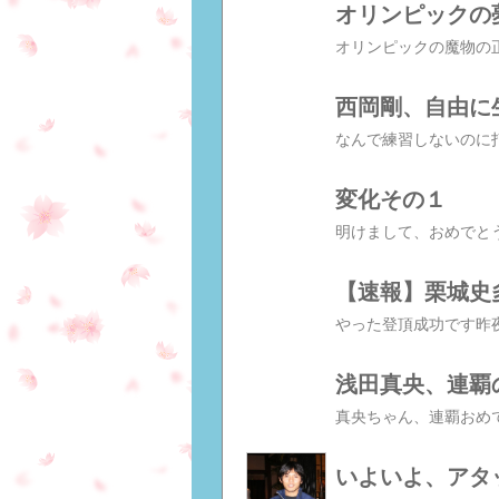
オリンピックの
西岡剛、自由に
変化その１
【速報】栗城史
浅田真央、連覇
いよいよ、アタ