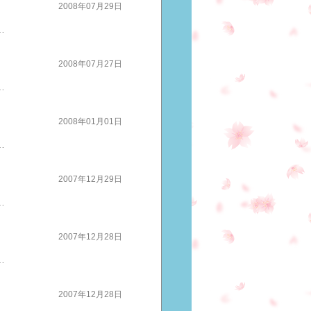
2008年07月29日
 BS１ 午後7:10～9:00から輝け！真夏のアスリートたち ～北京オリンピック直前特集～で競技やアスリートの紹介や、みどころまた、五輪の舞台で活躍された元選手や指導者を招き、経験者でなければ語れない五輪の魅力、恐ろしさ、楽しさを語ってくれます＞＞続きはこちら
2008年07月27日
言葉なのだそうですなるほど･･･記事の写真も、普段着でインタビューの言葉じりもクールな感じさえ受けますかっこいいです＞＞続きはこちらへ
2008年01月01日
、なれ親しんだサイトですがここで一丁刺激してみよう ご訪問してくださっているみなさんにはご迷惑おかけします進化のための、変化に、ご協力ください新しいサイトはこちらです → http://ameblo.jp/nike0120/
2007年12月29日
報告を掲載します やったね 栗城事務局です。いつもご支援、ありがとうございます。 さて、日本時間の本日午前2時57分、栗城史多は南極大陸の最高峰・ビンソンマシフ山頂に到達することができました。 これで世界6大陸目の最高峰単独無酸素登頂に成功したことになり、世界初となる世界7大陸最高峰の単独無酸素登頂まで、あのエベレストを残すのみとなりました。 これもこれまで、何かとご支援、ご声援をいただいた皆様の後押しがあってこそと本人は感謝、感激しており、明日、ベースキャンプに到着次第、詳細なレポートをしたいとのことです。 まずは取り急ぎ、見事成功と無事帰還のお知らせをさせていただきます。 本当にありがとうございました。
2007年12月28日
 「負けるもんか」と奮起することもイメージしやすいです 気をつけるべきは、うまく行ったときうまく行くことを目指してがんばってきてそれが達成できたら、嬉しいに決まっています でも、その気持ちに浸ってしまうと 安心して、地に足がつかない力が入らない体が動かない え～。。。うまくいったんじゃ～んがんばったのに何が悪いの望んだ結果なのに うまく行ったときに大事なことは自分に頭から水をかける言葉 私は、こんなもんじゃないまだまだ結果は出ていない今日の成功は、忘れよう 落ち着いた声、落ち着いた表情も大事ですね 「連覇はしたい、でもそれは忘れて（明日の）フリーは一からやろうと思う。今季最高の得点を出したい」 さすがです 私など、ちょっと褒められるとすぐに浮かれますこれではなかなか成長しませんね 褒められたときほど「私はまだまだ」そう思うことでどんどん成長するんですね スポーツは文化です こちらも成長中人気ブログランキング ☆☆ブログ村ランキング☆☆
2007年12月28日