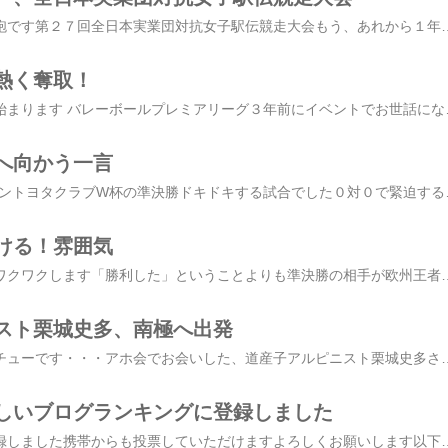
明日１６日、正午、号砲です第２７回全日本実業団対抗女子駅伝競走大会もう、あれから１年ですか・・・アホ会のみなさんと アフロをかぶって、沿道でユタカ技研駅伝競走部「BLUE WIND」の応援をしました全国６地区の予選を勝ち上がってきた２６チームがライバルと戦います 新しいランキングに登録しました携帯からも投票していただけますよろしくお願いします２７４０位からスタートした趣味とスポーツカテゴリー 17位スポーツ全般部門 ２位に上がりました着々とランキングアップみなさんのおかげですありがとうございます引き続き、ご協力お願いいたします 人気ブログランキング ☆☆ブログ村ランキング☆☆ 信じる私が今年挑戦した、河口湖マラソンのときにユタカ技研駅伝競走部衣笠明宏監督から「自分を信じて」という言葉をいただきましたその一言をいただいたことで本当にたくさんのことを感じて目標タイム達成、完走することができましたもちろん、私のレベルで感じたことは選手皆さんの比較となるものでは、全くありませんでも、それぞれの立場で、場面で、「自分を信じる」ことが力になること ＊昨年のスタートの様子です衣笠監督の言葉を、ご紹介さ
熱く奪取！
さあ、いよいよ男子も始まります バレーボールプレミアリーグ３年前にイベントでお世話になって以来応援してますもちろん、地元静岡の東レアローズここ最近は、菅野監督、向井キャプテンはじめ、女子チームのみなさんに、とてもお世話になっておりますが最初にご縁をいただいて、お話をお聞きしたのは男子チームのみなさんでしたステキなご縁をいただきましたことに感謝感謝 です前シーズン、ブロック賞を獲得した、富松 崇彰選手Wカップでは、夢の日本代表に選ばれま
へ向かう一言
浦和レッズ ACミラントヨタクラブW杯の準決勝ドキドキする試合でした０対０で緊迫する試合浦和レッズが、ACミランのゴールを脅かすシーンはたくさんありましたACミランが得点したのは後半途中、もうちょっとでレッズ先制みんながあ～っと息を呑むシーンの後でしたたった1回の得点チャンスを、ACミランがきっちりものにした感じがしましたドキドキして、涙があふれてきましたサッカーって、すごい どのシーンも必死でした１点に決死の覚悟で挑む全身全霊を込めてシュートを放ち挑み続ける選手みなさんに感動しました欧州チャンピオンを相手に、世
ける！雰囲気
浦和レッズ、世界１勝ワクワクします「勝利した」ということよりも準決勝の相手が欧州王者のACミランという話題でもちきりですねアジアチャンピオンというACLでの結果はゼロベースとしてステップアップした目標に向かっているのですねさすがです「苦しいと思ったらやられるし、これでいけるという雰囲気を作りたかった」闘莉王選手の言葉です 新しいランキングに登録しました携帯からも投票していただけますよろしくお願いします２２５８０位からスタートの総合ランキングは ３８９６位２７４０位からスタートした趣味とスポーツカテゴリー ５４２位スポーツ全般部門は・・・・ トップ３０に入りました『２９位』 みなさんのおかげですありがとうございます引き続き、ご協力お願いいたします 人気ブログランキング ☆☆ブログ村ランキング☆☆ 雰囲気が大事ホントは力のある選手でもいけそうもない雰囲気のときってあります思ったとおり
スト栗城史多、南極へ出発
対話というより、ぺロチューです・・・アホ会でお会いした、道産子アルピニスト栗城史多さん本日、日本をたちました誰も成し遂げたことのない挑戦７大陸の最高峰を。。。無酸素、単独登頂登山を始めて、たった３年でもう６座目です今回目指すは南極大陸のビンソンマシフ日本アホ会のちょっとアホ！数珠繋ぎブログに山への想いを語って下さっています「山は不思議な世界で、人間の限界を超えてからは山からのエネルギーを得られないと登れない」「無理をしないと登れないのが山ですが山に素直になって登ってきます」 新しいランキングに登録しました携帯からも投票していただけますよろしくお願いします人気ブログランキング ☆☆ブログ村ランキング☆☆ 本当に、命がけです表面だけを取り繕っても、通用
しいブログランキングに登録しました
新しいランキングに登録しました携帯からも投票していただけますよろしくお願いします以下のバナーをクリックしていただくとサイトのトップが表示されます こちらをクリック順位の確認はサイト左側の『総合ランキング』の表示をクリックしていただくと全体のランキングが右側、「カテゴリー」の『スポーツと趣味』の表示をクリックしていただくとカテゴリーランキングを