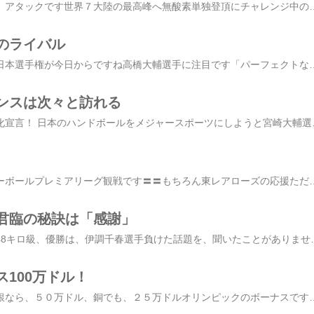
いよいよですいよいよ、アタックです世界７大陸の最高峰へ無酸素単独登頂にチャレンジ中の北海道の宝ソロアルピニスト 栗城史多さん６座めの、南極大陸ビンソンマシフ登頂に向け１２月１０日に日本をたちました１月１日、アタックの予定でしたが日本時間 本日２８日の２１時標高４２００ｍのハイキャンプよりアタック開始ですアホ会でお会いしたときチャレンジできることが本当に嬉しいという気持ちがドキドキするほど伝わってきました 誰も成し遂げたことのない命がけのチャレンジにワクワク向かう栗城さんの登頂、大成功を、みんなで応援しましょう ■栗城史多公式ブログ ■ちょっとアホ！数珠繋ぎブログご自身が、山への思いを語ってくださていますこれを読んだら応援せずにはいられなくなりますコメントは、現地の栗城さんに届きます是非
のライバル
フィギュアスケート全日本選手権が今日からですね高橋大輔選手に注目です「パーフェクトな演技をしたい」今大会は、最大のライバル織田選手が欠場 ライバルがいなくて、、、ラッキー 本当にそうでしょうか世界選手権で２位となり全日本選手権は、これまで２連覇ライバル不在当然優勝でしょうなんて、、、、甘い私は思ってしまうのですがそんなに甘い世界ではありませんよね外からのプレッシャーがかかりにくい状況ライバルがいれば・・・相手は今頃どんな練習をしているだろう・・・負けられないと相手をイメージして、自分を奮い立たせることが出来ます連覇への気持ちも盛り上がるでも、今回それはない「今大会は自分のことだけを考えているので影響はない」という高橋選手のコメントに納得です 今大会は、高橋選手自信のイメージ力にかかっていますね 「パーフェクトな演技をする」と決めたなら自分を甘やかさず、自分との約束を守るための最善を尽くす他を寄せ付け
ンスは次々と訪れる
ハンドボールメジャー化宣言！ 日本のハンドボールをメジャースポーツにしようと宮崎大輔選手が立ち上がりブログはあっという間にランキング１位 並外れた身体能力で、一昨年のお正月に『筋肉バトル!！スポーツマンＮＯ．１決定戦』でNO1となり、注目を集め、確実にメジャー競技への道を進んでこられましたね ハンドボールの北京五輪アジア予選がやり直しにな
今日は、草薙で、バレーボールプレミアリーグ観戦です
君臨の秘訣は「感謝」
全日本レスリング女子48キロ級、優勝は、伊調千春選手負けた話題を、聞いたことがありませんすでに北京五輪代表には決まっています北京までには時間があるちょっと、気が抜けてしまいそうなタイミングの大会ですが「真喜子がいたからここまで来られた。（アテネ五輪覇者の）メルレニ
100万ドル！
金なら、１００万ドル銀なら、５０万ドル、銅でも、２５万ドルオリンピックのボーナスですどこの国の話でしょう＊ストリート陸上で陸上４００Mハードルの為末大選手に提示されたボーナス昨日、社外取締役を務めるウェッジホールディングス社の株主総会でのことそう、日本です 報奨金としては、これまで、日本の最高額は柔道でオリンピック３連覇した野村忠宏選手の７０００万円今回は、それを大きく超える日本円にして・・・約1億1千万円マイナー競技だった４００メートルハードルを注目種目にした実績は無名のアニメなどを世界に広めていこうとする会社の狙いと合致する為末選手を社外取締役に招いた理由を述べる此下益司会長のコメントです此下会長、 目の着けどころが違いますスポーツ基金を設立して、普段は目立たないスポーツや選手を支援したい。会社を立ち上げるのもいいですね為末選手のコメントです陸上だけじゃないんだまさに、スポーツを文化にする活動 心強いです 一本道のススメ本を出すミリオネアになる観客があふれる路上で走る社外取締役になるしかも、トップアスリートでありながら競技以外のことをこれだけ・・・・って為末選手、いろいろなことをされています両立どころではありませんこのなかの一つだって、充分「夢」ですよね両立どころか、、、、「路上で走る」以外は、一見ど