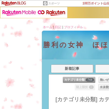
100万ポイント山
スポーツ
ホーム
|
日記
|
プロフィール
勝利の女神 ほ
新着記事
カテゴリ未分類
744
熱いぜ
陸上競技
0
水泳競
[カテゴリ未分類] カ