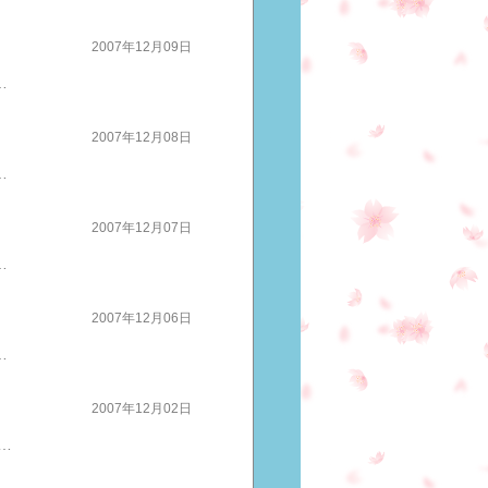
2007年12月09日
タイルを貫けないこともあるチームのためになにがいいかを考えるうまく行っているときはそれもすんなりできます肝心なのは、うまく行っていないときかーっとなると、冷静な判断ができず慌ててしまいますだから「そんなときにこそ」をちゃんとイメージして危機管理し「そんなときにこそ」大事なことはこれと心に決めておくことが、乱れない危機に対して「よっしゃ！きた！」と向いうっていけるポイントなのですね長いリーグ中、いろいろなことがあると思いますでも「そんな時こそ」をしっかりと心に決めて良いときに浮かれず、このときこそそれを確認する高い目標を持ち、心身ともにぎりぎりのところで戦うアスリートは、当たり前に身につけていることなのですね私たちも、同じことが言えますね「こうする」と決めたことうまく行っているときは、ちゃんと出来ても時間が足りない・・・あれもしなきゃ・・・・あんなこといわれちゃった・・・こんなことも出来ないのに・・・不安になることが起きたときそんなときこそこうするそのときが勝負スポーツは文化です
2007年12月08日
ンキング応援よろしくお願いします いつもお世話になっている菅野幸一郎監督率いる東レアローズの、向井久子キャプテンがご自身のブログに、開幕への思いを書いてくださいました東レアローズの大山加奈選手、荒木絵里香選手、木村沙織選手は全日本でも大活躍していましたねみんなの東レユニフォームを着て、コートに立つ選手だけでなく関係者のみなさん、会社のみなさん、ご家族、サポーター、、、、みんなで戦う「チーム東レ」チーム愛が、強いチームをつくるということを日本アホ会、ちょっとアホ！数珠繋ぎブログでも成長心 というチームスローガンをテーマに書いてくださってもいますバレーボール、プレミアリーグ女子ワクワクドキドキライブ観戦で、お互いを輝かせるために諦めない選手の姿を感じてください元気、勇気、愛情、感動、感謝たくさんのことを感じさせてくれるはずさあ、今日、開幕ですスポーツは文化です
2007年12月07日
元氣』『勇気』『自信』に変え地域を活気付けていきました宮崎県は、プロ野球チームのキャンプなど昔から行われていて、野球はなじみが深い競技 地域の皆さんの目もきっと肥えてます厳しい見方もあるでしょうがそれだけ熱くなれるものだと思うのです『東国原知事、今度は、野球チーム』という外に向けての話題づくりにもなりますが背番号に特徴をつけることで普通の会話の話題にしやすくなります宮崎県民のお国自慢をひとつ増やす事にもなり県民の地元への誇りに繋がりますまして、ご近所の息子さんが「チームそのまんま宮崎｣の選手なんてことになればそれまで興味があまりなくても応援に行きたくなります目の前で、必死に戦う選手を見るチームで支えあい、一丸となって戦う姿躍動感や、諦めない熱い心ワクワクドキドキ心と体を刺激するスポーツ観戦という非日常は人を凄く元気にします応援を自分の元気に変えていきましょうスポーツは、文化です
2007年12月06日
られる環境ばかりではありません谷選手の「チームYAWARA」にはベビーシッターがいらっしゃいました信頼できるベビーシッターがいて、安心して、練習に集中できる環境、欲しいですね子供は大きな力を与えてくれる存在です母は強し！妊娠、出産することは体に負担をかけ、それを経験することで心が強くなります出産によるホルモンの関係で、運動能力が向上するとの説もあるようです新しい家族が増えたこの子のためにがんばるぞーこの最高のモチベーションを、最高の競技の力にするには安心して子育てできる環境ですねマミーズファミリーさんのモットーはお子さんが、「ボクって生まれてきてよかったんだ」「ワタシって大事にされているんだ。」と実感すること増田さんが夢を語ってくださっていますちょっとアホ！数珠つなぎブログお母さんが明るい笑顔で輝くことそれが子供にとっても一番嬉しいこと最高の教育ですヨーロッパにママさんアスリートが多いのは女性の社会復帰が当たり前な環境があるから日本も、そんな環境になったら・・・ママさんアスリートの活躍はたくさんの女性に勇気と元気を与えますねスポーツは文化です！
2007年12月02日
やるかやらないか株式会社ヒューマンパワーイノベーション 須田達史社長 ＊人を喜ばせる「アホ」が日本を救う株式会社サンリ 西田文郎会長 二部は、アホ大宴会 ＊２００７年 「アホ他喜力賞」パテシェの清水さん ＊清水さんが作られたお菓子です。。。。おいしかった ＊第２回アホ大賞は・・・講師でもある須田達史社長でした 応援ありがとうございます ← ポチっとワンクリック アスリートの言葉は、成功法則スポーツ観戦のパワーは、感動だけじゃありません 人気ブログランキング応援よろしくお願いします たくさんのアスリート皆さんも、いらしていました そんな中 ブログで何度かご紹介させていただいていますがお会いしたのは初めて登山を始めて、たった３年・・・七大陸の最高峰を無酸素単独登頂を目指す道産子アルピニスト栗城史多さん すでに、5座登頂を成功させ とうとう今月６座目の南極大陸の最高峰ビンソン・マシフへ登頂することになりました 命がけのチャレンジを、当たり前な顔してチャレンジできることが本当にうれしいという気持ちがドキドキするほど伝わってきます 勇敢な、超好青年です 「筋肉もつけすぎちゃいけないんです」 えええ・・なんで ＊エネルギッシュなチーム北海道アホ会の皆さんがお連れ下さった、北海道の宝物のお二人。黒アフロの栗城さんと、野球帽をかぶられているのが、北海道民に夢を与えた駒大苫小牧野球部の遠藤トレーナーです筋肉は酸素を消耗するのだそうです酸素が薄い山では、酸素の消耗を最低限に抑えなければなりません 体重制限があるわけでもないのに・・・自分で筋肉量の管理もしないと、命取りなのです 栗城さんのことは、先日、AERAにも取り上げられていました命がけのモチベーション、覚悟が何事にも屈しない強い思い本氣でチャレンジする 「ドアホ」を応援せずにはいられません 栗城さんのブログを、是非、ご覧ください ＊今回のアホ会を企画し、担当してくださったてっぺんのスタッフさん。仕事が終わって、深夜からの打ち合わせは当たり前。みんなの喜ぶ顔が見たいから・・・アホですね～。心から、ありがとうございました。 北海道から沖縄まで、日本中から集まったアホな空気の中 人を喜ばせるぞ 絶対できる 夢はかなうみんなアホ度をますます強化した一夜でした ＊西田先生の本を何冊もご担当された、現代書林の茂木さんですみなさま、お世話になりましたありがとうございました