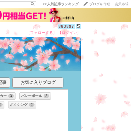
>>
人気記事ランキング
ブログを作成
楽天市場
883897
【フォローする】
【ログイン】
記事
お気に入りブログ
カー
3
バレーボール
3
2
ボクシング
2