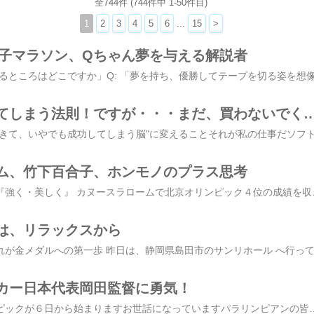
全744件 (744件中 1-50件目)
1
2
3
4
5
6
...
15
>
際女子マラソン、Qちゃん夢を与える解説者
いやでも成功してしまう法則！ですが・・・まだ、買わな
ム、竹下百合子、ホンモノのプラス思考
百合の花言葉のように『強く・美しく』 カヌースラロームで北京オリンピック４位の成績を収め先の国体、日本選手権も見事「
は、リラックスから
カー日本代表岡田監督に勇気！
いよいよ北京パラリンピックが６日から始まりますお世話になっていますパラリンピアンの皆さんも続々と北京入りされています車いすバスケットボール代表、日本選手団主将でもある京谷和幸選手は昨日北京に向かって出発され、選手村に入