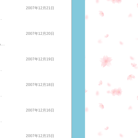
2007年12月21日
ったことがあまりにも多くびっくりします アスリートは負けず嫌いライバルにあって自分にはない・・・なんて絶対に思いたくないでも、ガンガン成長しているアスリートはそれを素直に受け入れています 認めることが一番の早道なんですねみなさんは、どうですかライバルにあって、自分にないもの自分にあって、ライバルにないものさあ 成長しましょうスポーツは文化です 携帯からも投票できる みなさんの応援のおかげで趣味とスポーツカテゴリー部門 トップテン入り しました ただいま９位ですスポーツ全般部門 では ３位をキープ１位まで、わずか１０ポイントとせまっておりますさあ、さあぶっちぎりの１位を目指しますランキングは、まさにライバルとの比較成長させていただけます・・・・・感謝みなさま、本当にありがとうございます引き続き、応援よろしくお願いいたしますこちらも成長中人気ブログランキング ☆☆ブログ村ランキング☆☆
2007年12月20日
夢以上のことなんて・・・ＦＩＦＡ年間最優秀選手に、先日クラブワールドカップで優勝したACミランのエース、カカ選手が選ばれましたねコメントを見て、びっくり「子どもの頃はサンパウロでプレーし、ブラジル代表で１試合だけでもプレーすることを夢見ていた。神様は僕に、それ以上のものをプレゼントしてくれた。夢を実現させることができた」 夢思考夢は大きければ、大きいほどいいなぜでしょうそれは・・・本気で、必死になって掴んだ夢でも、そこからがスタートだということは目指す人なら誰でもわかっていることですだから、それよりも大きな夢を描くことで達成しても、バーンアウトしないその先に、ガンガン進んでいけますサンパウロでプレーして、ブラジル代表で１試合だけでもプレーするカカ選手が最初に描いた夢 夢は、思うだけではなく達成した自分を明確に、リアルにイメージして、そのための計画をしっかり立て達成していくものということはこれが出来たらどんなに大きな夢も達成できるということなんですね大事なのは明確な夢をリアルに描くことなんです達成させるためにすることは大きさが違っても同じなんですまずは、こうなりたいを思ってみましょうそして、達成した自分を明確に、リアルに感情までしっかりとイメージしてそうなるためにはどうしたらいいか計画をたてて、行動をすること夢思考一度身についたら、どんどん大きな夢に向かっていける夢以上の夢も達成できる夢思考で、決勝ゴールはイタダキですスポーツは文化です 新しいランキングに登録しました携帯からも投票していただけますよろしくお願いします趣味とスポーツカテゴリー 今日は。。。１３位スポーツ全般部門 ３位ですみなさんの応援をいただき１位を目指しますありがとうございます引き続き、ご協力お願いいたします 人気ブログランキング ☆☆ブログ村ランキング☆☆
2007年12月19日
えますこういう余裕も大事です大事なのですが大きな目標を目指すときあえて たくさんの条件、限定を作り集中力を増して、力をつける効率をアップさせることがあります表現が良いかどうかワカリマセンが・・・火事場の○○力もう時間がない人生を決める勝負が迫っている自分で危機感を高めることでその物事への集中力も意識も数倍に跳ね上がります短期目標に集中してむかい今までしたことにないことをこなしていくことまたそのスピード感が自分に対する、自信にもなる大きな目標であればあるほど時間があると、はるかかなたに見えてしまいがち時間がないもう目の前に来ている自分で限定や、プレッシャーをかけることで大きな力を発揮していきます福士選手のマラソン挑戦アレだけ騒がれていて聞かれるたびにいやいや、、、ワカリマセンとこの直前に、決定、発表さすがですねこの手法はいただきましょう 自分で条件をつけ、プレッシャーをかけて集中力をアップしようスポーツは文化です
2007年12月18日
キング ☆☆ブログ村ランキング☆☆ 恩返しするぞこの状況、普通、考えたらそのまま、海外へ移籍したって誰も、文句はいませんよね長いリーグ中、自分だけ気持ちを持ち続けていたってだめ自分自身を見ても「思い続ける」ことが一番大変自分のことだけ考えたら海外へ移籍を選ぶのではないでしょうかこのまま「残る」というのはものすごい決断ですそれでも苦しいほうを選べるのはここまでお世話になったチームのためいっしょに戦ってきた仲間のため応援し続けてくれるサポーターのため人を喜ばせる恩返しをする、という思いが大きな決断をさせる力を与えてくれるのですね２００７年もあと１３日今年は、どんな方々にお世話になりましたかみなさんの、喜ばせたい人は誰ですか恩返ししたい人は、だれですかここで、確認してみましょうきっと、その方が、これからのみなさんに大きな力を与えてくれるはずですスポーツは文化ですランキング見所は・・・趣味とスポーツカテゴリーでどこまで上がっているかスポーツ全般部門で、１位になるのはこのワンクリックかも・・・応援、よろしくお願いします
2007年12月16日
から言い続けていることです言い訳になることは一切言わないほんとうに立派ですスポーツは結果がすべて出た結果もですが、出した結果も選手の努力次第なのです「これが出来るようになりたい」と思ってもやらないことには、絶対に出来るようにはならないでも、やれば必ずできるようになるそれが、はっきりとした形で現れます一生懸命努力して、出来ないこと・・・それには必ず原因があって、それをクリアしたら必ずできるようになる真央ちゃんは、いつも、ずっとそれが出来るまで「自分の責任」としてやり続け、出来たという経験があるその自信が、ピンチのときも「これは、絶対大丈夫」と「自分を強く信じる心」になっていったのですね何かをやり遂げようと思ったとき協力してくれる人やアドバイスを下さる方はとても大切ですでも、それを出来るまでやるかやらないかは自分の責任すべての結果を自分の責任としてチャレンジし、できるまでやることがピンチのときでも自分を信じる強さにつながるんですね 「自分の責任」と思うことが成功への道ですねスポーツは文化です
2007年12月15日