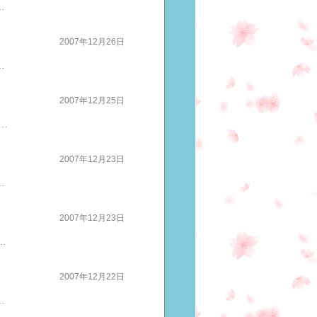
、応援コメントを以下のサイトへお願いします■栗城史多 南極遠征メーリングリスト 登録http://groups.yahoo.co.jp/group/kurikiyama7/ ■栗城史多 冒険日記ブログ http://www.plus-blog.sportsnavi.com/bt_nobukazu/ 携帯からも投票できる みなさんの応援のおかげで趣味とスポーツカテゴリー部門 今日は９位からのスタートスポーツ全般部門 では ２位になりましたさあ、さあぶっちぎりの１位を目指しますランキングも、仕事も、勉強もライバルは自分楽しんでいきます感謝みなさま、本当にありがとうございます引き続き、応援よろしくお願いいたしますこちらも成長中人気ブログランキング ☆☆ブログ村ランキング☆☆
2007年12月26日
ない強さでトップに君臨するのに絶対に必要なものは、絶対に成功するというイメージ力と自分を律する強さこれは、実は、相当苦しいことですでも、これが出来たときの喜びはライバルに勝つよりも、嬉しい 最強のライバルは自分 このライバルは、２４時間３６５日そばにいて自分の弱点、甘えさせる術をすべて知っています一番の理解者でありながら、ライバルでもあるのですさあ、最強のライバルに、チャレンジしてきましょうスポーツは文化です 携帯からも投票できる みなさんの応援のおかげで趣味とスポーツカテゴリー部門 今日は９位からのスタートスポーツ全般部門 では ２位になりましたさあ、さあぶっちぎりの１位を目指しますランキングも、仕事も、勉強もライバルは自分楽しんでいきます感謝みなさま、本当にありがとうございます引き続き、応援よろしくお願いいたしますこちらも成長中人気ブログランキング ☆☆ブログ村ランキング☆☆
2007年12月25日
り 代表候補が、発表されこのチャンス 北京五輪への出場の可能性に加えハンドボール界がさらに一丸となってメジャー化に進む大きな結束力の源になります ハンドボールアジア連盟は、中東勢の力が強いんだそうでやり直しになっても、中東の都合の良いように決まってしまう恐れがあるとか それに屈することなく一丸となって立ち向かうことでさらに結束ですが、このチャンスも何が何でも、ハンドボールをメジャーにするぞ！という強い思い で突き進んできたからこそ訪れたもの本気で戦うものには、見えない力も働くのですねそして、チャンスは一気にやってくる私たちも、夢に向かって進むときなかなか結果につながらないことばかり先が見えないと、苦しいものですでも、チャンスは一気にやってくる突破口がみえてたら、一気に道は開けます 諦めなければ必ず光は見えてくる新聞記事の宮崎選手のハツラツとした笑顔は勇気をくれますねチャンスは一気にやってくるスポーツは文化です 携帯からも投票できる みなさんの応援のおかげで趣味とスポーツカテゴリー部門 今日は９位からのスタートスポーツ全般部門 では ２位になりましたさあ、さあぶっちぎりの１位を目指しますランキングも、仕事も、チャンスは一気にやってくる楽しんでいきます感謝みなさま、本当にありがとうございます引き続き、応援よろしくお願いいたしますこちらも成長中人気ブログランキング ☆☆ブログ村ランキング☆☆
2007年12月23日
〓〓もちろん東レアローズの応援ただいま 、 アップ中
2007年12月23日
より強いかもしれない」最強のライバル坂本真喜子選手に延長戦の末判定で勝利勝利の鍵は、『感謝』「感謝の思いで戦った」『感謝』の思い「感謝」は、感謝を感じた人を最高に気持ちよくさせてくれますプラスの感情は、体にプラスのホルモンを流し体は動く、頭は回る最高の状態にしてくれます強いアスリートほど、「感謝」を大事にしていますということは・・・感謝たくさんできる人はたくさん結果を出せる人「感謝」を意識することで「感謝力」はつきます小さなことも感謝しましょうスポーツは文化です
2007年12月22日
こもつながっていないようですねでもこれはすべて、「普段は目立たないスポーツや選手を支援する」というコメントに託された思いにつながっていますよねご自身の競技だけにとどまらない大きな思いが、これだけのことを実現させています勇気がわいてきます＊路上にあふれる観客で、盛り上がりました（東京ストリート陸上）仕事と夢の両立・・・別々に考えたらやるべきことは、倍になり思いも分散され、結局どちらもうまく行かない両立ではなく、一緒にすすめたらいいんです仕事を成功させるのも「夢」をかなえるためそうなったら、二つに分かれて見えていた道はひとつになりませんかいま、がんばっているすべてのことは夢の実現につながる「両立」と思わず、「1本道」に変えていこう為末選手の、夢実現法則スポーツは文化です 携帯からも投票できる みなさんの応援のおかげで趣味とスポーツカテゴリー部門 今日は１３位からのスタートスポーツ全般部門 では ４位でも１位まで、わずか１０ポイントとせまっております さあ、さあぶっちぎりの１位を目指しますランキングも、仕事も、すべて「夢」実現への道楽しんでいきます感謝みなさま、本当にありがとうございます引き続き、応援よろしくお願いいたしますこちらも成長中人気ブログランキング ☆☆ブログ村ランキング☆☆