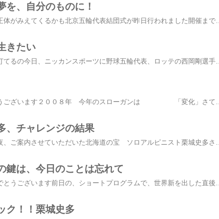
夢を、自分のものに！
オリンピックの魔物の正体がみえてくるかも北京五輪代表結団式が昨日行われました開催まで、あと１週間待ち遠しいですね開催をさらに楽しみにさせるテレビ番組がこれからたくさん放送されます今日は、サッカーオリンピック代表の最終壮行試合「キリンチャレンジカップ」 もありますNHK
生きたい
なんで練習しないのに打てるの今日、ニッカンスポーツに野球五輪代表、ロッテの西岡剛選手の特集記事がありました西岡選手にとって、一番のほめ
明けまして、おめでとうございます２００８年 今年のスローガンは 「変化」さて、どこから変わろうかと思ったときにやっぱり、成長させてくれたブログは環境を変えて、さらに成長の鍵にしようと思いました。苦手だったパソコン操作もやっと覚え
多、チャレンジの結果
やった登頂成功です昨夜、ご案内させていただいた北海道の宝 ソロアルピニスト栗城史多さん のチャレンジ見事 成功をなしとげました おめでとうございます 山は不思議な世界で、人間の限界を超えてからは山からのエネルギーを得られないと登れないのです。単独だと、孤独や不安色々あると思いますが、僕はそれを自然の一部ととらえ、あらゆるマイナスを全て肯定的に受け止めるのです。ようは山に心を開かないと山もこちらを振り向いてくれないのです。《ちょっとアホ！数珠繋ぎブログより》 素直な心は、こんな偉業も大成功させてしまうんですね心を開くこと、素直になることは、大自然さえ味方にできる人間同士なら、なおさらだと思えます 取り急ぎ、事務局さんからのご
の鍵は、今日のことは忘れて
真央ちゃん、連覇おめでとうございます前日の、ショートプログラムで、世界新を出した直後のインタビュー落ち着いた声と、成功法則が満載のコメント予選最下位でスタートした世界選手権のときも翌日の切り替えに驚きましたが本当に17歳またまた思ってしまいましたショートプログラムが良かったんだから優勝するでしょう・・・そうですスタートダッシュは大事ですが・・・ 携帯からも投票できる さあ、さあぶっちぎりの１位を目指しますみなさま、応援ありがとうございます引き続き、応援よろしくお願いいたします うまく行ったときこそ悲しいことや、マイナスのショックを受けたときバーンアウトしやすいですでも、バーンアウトは、マイナスのときにばかり起こるものではありません うまく行ったとき大きなストレスを乗り越えたとき目標を達成したときにもおこります マイナスのショックは、もともと受けたくないものだったら、予測して危機管理することも出来るし直後に切り替えるという対策もできます負けず嫌いな気持ちで
ック！！栗城史多