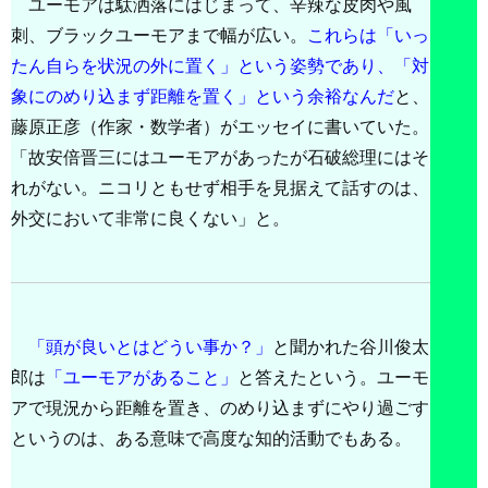
ユーモアは駄洒落にはじまって、辛辣な皮肉や風
刺、ブラックユーモアまで幅が広い。
これらは「いっ
たん自らを状況の外に置く」という姿勢であり、「対
象にのめり込まず距離を置く」という余裕なんだ
と、
藤原正彦（作家・数学者）がエッセイに書いていた。
「故安倍晋三にはユーモアがあったが石破総理にはそ
れがない。ニコリともせず相手を見据えて話すのは、
外交において非常に良くない」と。
「頭が良いとはどうい事か？」
と聞かれた谷川俊太
郎は
「ユーモアがあること」
と答えたという。ユーモ
アで現況から距離を置き、のめり込まずにやり過ごす
というのは、ある意味で高度な知的活動でもある。