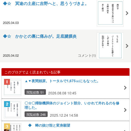
◆☆ 冥途の土産に吉野へと、思ううづきよ。
2025.04.03
◆☆ かかとの裏に痛みが。足底腱膜炎
2025.04.02
コメント(1)
このブログでよく読まれている記事
▲▼夜間頻尿。トータルで1,675㏄にもなった。
閲覧総数 51
2026.08.08 10:45
〇☆〇掃除機胴体のジョイント部分、いかれて外れるのを修
理した。
閲覧総数 246
2025.12.24 14:58
◆ 蝉の抜け殻と変身願望