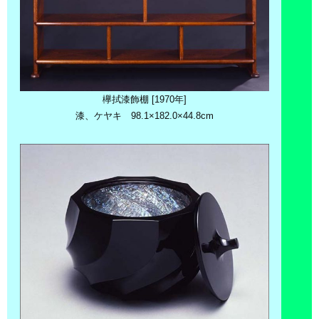
欅拭漆飾棚 [1970年]
漆、ケヤキ 98.1×182.0×44.8cm