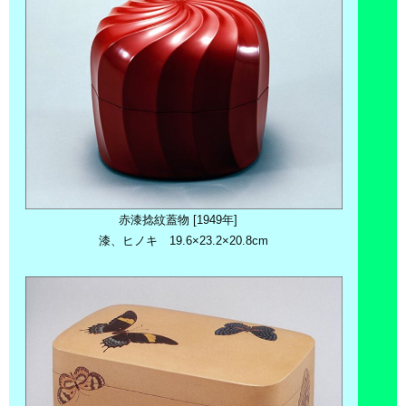
赤漆捻紋蓋物 [1949年]
漆、ヒノキ 19.6×23.2×20.8cm