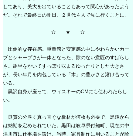
してあり、美大を出ていることもあって関心があったよう
だ。それで最終日の昨日、２世代４人で見に行くことに。
☆ ★ ☆
圧倒的な存在感。重量感と安定感の中にやわらかいカー
ブとシャープさが一体となった、隙のない意匠のすばらし
さ。胡坐をかいてすっぽり収まるゆったりとした大きさ
が、長い年月を内包している「木」の豊かさと溶け合って
いる。
黒沢自身が座って、ウィスキーのCMにも使われたらし
い。
良質の分厚く真っ直ぐな板材が何枚も必要で、黒澤から
は納期を定められていた。黒田は岐阜県付知町、現在の中
津川市に仕事場を設け、当時、家具制作に用いることが珍