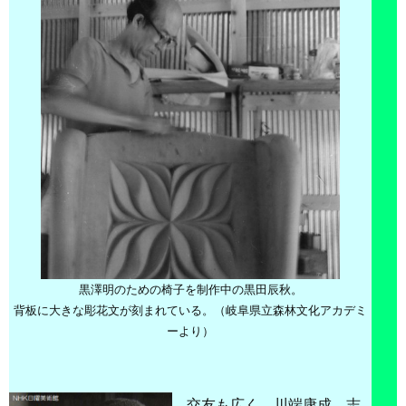
黒澤明のための椅子を制作中の黒田辰秋。
背板に大きな彫花文が刻まれている。（岐阜県立森林文化アカデミ
ーより）
交友も広く、川端康成、志