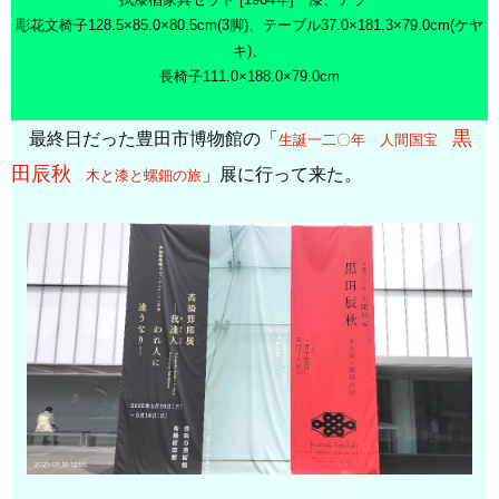
彫花文椅子128.5×85.0×80.5cm(3脚)、テーブル37.0×181.3×79.0cm(ケヤ
キ)、
長椅子111.0×188.0×79.0cm
黒
最終日だった豊田市博物館の「
生誕一二〇年 人間国宝
田辰秋
」展に行って来た。
木と漆と螺鈿の旅