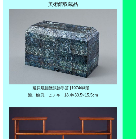
美術館収蔵品
耀貝螺鈿總張飾手筥 [1974年頃]
漆、鮑貝、ヒノキ 18.4×30.5×15.5cm