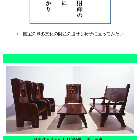
♪ 国宝の無形文化の財産の遺せし椅子に座ってみたい
拭漆楢家具セット [1964年] 漆、ナラ