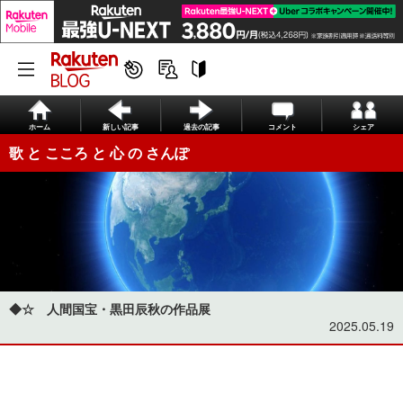
ホーム
新しい記事
過去の記事
コメント
シェア
歌 と こころ と 心 の さんぽ
◆☆ 人間国宝・黒田辰秋の作品展
2025.05.19