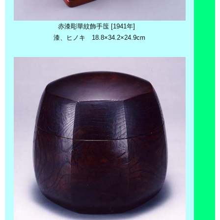
赤漆彫華紋飾手筺 [1941年]
漆、ヒノキ 18.8×34.2×24.9cm