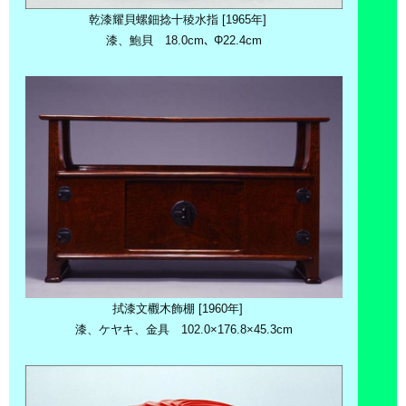
乾漆耀貝螺鈿捻十稜水指 [1965年]
漆、鮑貝 18.0cm､ Φ22.4cm
拭漆文欟木飾棚 [1960年]
漆、ケヤキ、金具 102.0×176.8×45.3cm