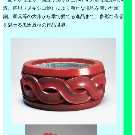
漆、耀貝（メキシコ鮑）により新たな境地を開いた螺
鈿。家具等の大作から掌で愛でる逸品まで、多彩な作品
を魅せる黒田辰秋の作品世界。