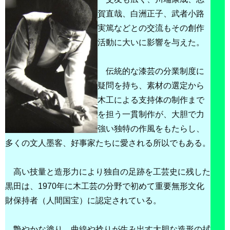
賀直哉、白洲正子、武者小路
実篤などとの交流もその創作
活動に大いに影響を与えた。
伝統的な漆芸の分業制度に
疑問を持ち、素材の選定から
木工による支持体の制作まで
を担う一貫制作が、大胆で力
強い独特の作風をもたらし、
多くの文人墨客、好事家たちに愛される所以でもある。
高い技量と造形力により独自の足跡を工芸史に残した
黒田は、1970年に木工芸の分野で初めて重要無形文化
財保持者（人間国宝）に認定されている。
艶やかな塗り、曲線や捻りが生み出す大胆な造形の拭