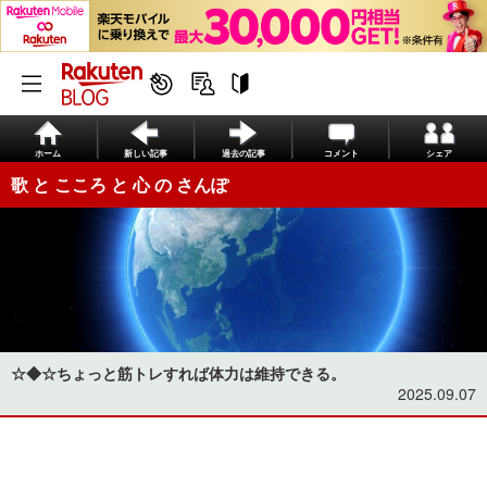
ホーム
新しい記事
過去の記事
コメント
シェア
歌 と こころ と 心 の さんぽ
☆◆☆ちょっと筋トレすれば体力は維持できる。
2025.09.07