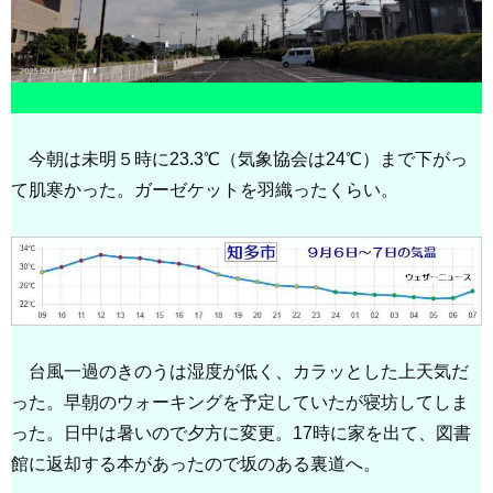
今朝は未明５時に23.3℃（気象協会は24℃）まで下がっ
て肌寒かった。ガーゼケットを羽織ったくらい。
台風一過のきのうは湿度が低く、カラッとした上天気だ
った。早朝のウォーキングを予定していたが寝坊してしま
った。日中は暑いので夕方に変更。17時に家を出て、図書
館に返却する本があったので坂のある裏道へ。