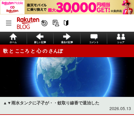
ホーム
新しい記事
過去の記事
コメント
シェア
歌 と こころ と 心 の さんぽ
▲▼雨水タンクに孑孑が・・蚊取り線香で退治した
2026.05.13