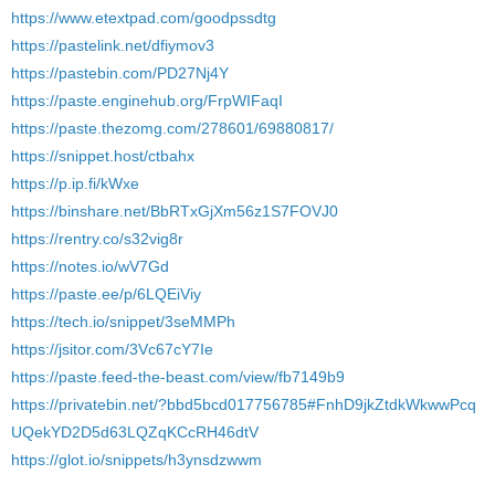
https://www.etextpad.com/goodpssdtg
https://pastelink.net/dfiymov3
https://pastebin.com/PD27Nj4Y
https://paste.enginehub.org/FrpWIFaqI
https://paste.thezomg.com/278601/69880817/
https://snippet.host/ctbahx
https://p.ip.fi/kWxe
https://binshare.net/BbRTxGjXm56z1S7FOVJ0
https://rentry.co/s32vig8r
https://notes.io/wV7Gd
https://paste.ee/p/6LQEiViy
https://tech.io/snippet/3seMMPh
https://jsitor.com/3Vc67cY7Ie
https://paste.feed-the-beast.com/view/fb7149b9
https://privatebin.net/?bbd5bcd017756785#FnhD9jkZtdkWkwwPcq
UQekYD2D5d63LQZqKCcRH46dtV
https://glot.io/snippets/h3ynsdzwwm