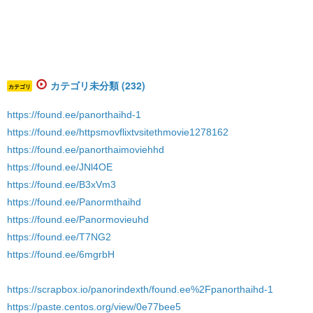
カテゴリ未分類 (232)
カテゴリ
https://found.ee/panorthaihd-1
https://found.ee/httpsmovflixtvsitethmovie1278162
https://found.ee/panorthaimoviehhd
https://found.ee/JNl4OE
https://found.ee/B3xVm3
https://found.ee/Panormthaihd
https://found.ee/Panormovieuhd
https://found.ee/T7NG2
https://found.ee/6mgrbH
https://scrapbox.io/panorindexth/found.ee%2Fpanorthaihd-1
https://paste.centos.org/view/0e77bee5