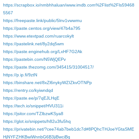
https://scrapbox.io/nmbhhaluan/www.imdb.com%2Flist%2Fls59468
5567
https://freepaste.link/public/5lnv1vwwmu
https://paste.centos.org/view/47b4a795
https://www.etextpad.com/ruarcokylt
https://pastelink.net/8y2dq5wm
https://paste.enginehub.org/LxHF7G2Ak
https://pastebin.com/N5WjQEPv
https://paste.thezomg.com/345415/31004517/
https://p.ip.fi/9ztN
https://binshare.net/8xZl6nykyWZIZkvOTNPp
https://rentry.co/kyiwndqd
https://paste.ee/p/7qEJLHqE
https://tech.io/snippet/HVU311i
https://jsitor.com/TZlbzwKSya8
https://glot.io/snippets/h82u3fu5hq
https://privatebin.net/?cee74ab7beb1dc7d#8PQhcTHJoeYGtaSME
HjNYFZHKBwiWnnbG6B3jiBwciBq