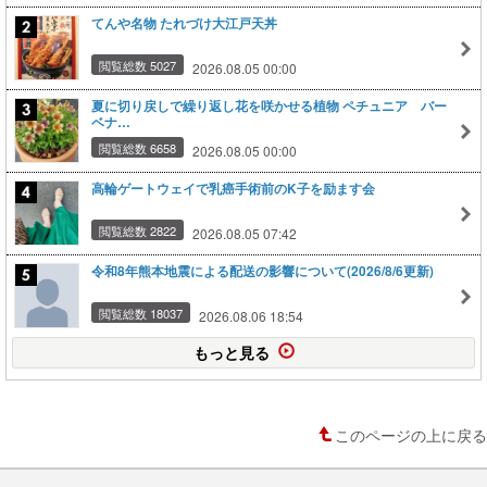
てんや名物 たれづけ大江戸天丼
閲覧総数 5027
2026.08.05 00:00
夏に切り戻しで繰り返し花を咲かせる植物 ペチュニア バー
ベナ…
閲覧総数 6658
2026.08.05 00:00
高輪ゲートウェイで乳癌手術前のK子を励ます会
閲覧総数 2822
2026.08.05 07:42
令和8年熊本地震による配送の影響について(2026/8/6更新)
閲覧総数 18037
2026.08.06 18:54
もっと見る
このページの上に戻る