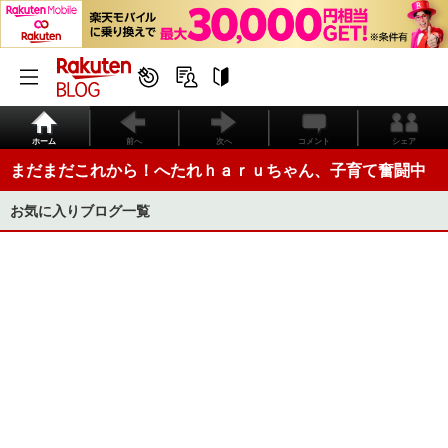
ホーム
前へ
次へ
コメント
シェア
まだまだこれから！へたれｈａｒｕちゃん、子育て奮闘中
お気に入りブログ一覧