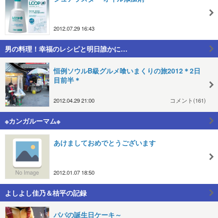
2012.07.29 16:43
男の料理！幸福のレシピと明日誰かに…
恒例ソウルB級グルメ喰いまくりの旅2012＊2日
目前半＊
2012.04.29 21:00
コメント(161)
※カンガルーマム※
あけましておめでとうございます
2012.01.07 18:50
よしよし佳乃＆桔平の記録
パパの誕生日ケーキ～