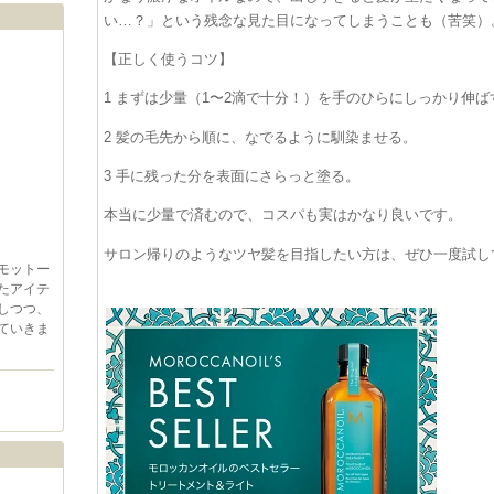
い…？」という残念な見た目になってしまうことも（苦笑）
【正しく使うコツ】
1 まずは少量（1〜2滴で十分！）を手のひらにしっかり伸ば
2 髪の毛先から順に、なでるように馴染ませる。
3 手に残った分を表面にさらっと塗る。
本当に少量で済むので、コスパも実はかなり良いです。
サロン帰りのようなツヤ髪を目指したい方は、ぜひ一度試し
モットー
たアイテ
しつつ、
ていきま