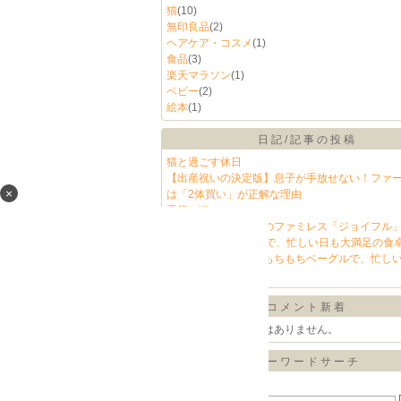
猫
(10)
無印良品
(2)
ヘアケア・コスメ
(1)
食品
(3)
楽天マラソン
(1)
ベビー
(2)
絵本
(1)
日記/記事の投稿
猫と過ごす休日
【出産祝いの決定版】息子が手放せない！ファ
×
は「2体買い」が正解な理由
季節と猫
【夕飯の救世主】あのファミレス「ジョイフル
宅に！11品入り福袋で、忙しい日も大満足の食
朝食の救世主。国産もちもちベーグルで、忙し
「美味しい」を。
コメント新着
コメントに書き込みはありません。
キーワードサーチ
▼キーワード検索