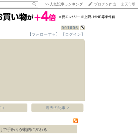
>>
人気記事ランキング
ブログを作成
楽天市場
001006
【フォローする】
【ログイン】
【毎日開催】
15記事にいいね！で1ポイント
10秒滞在
いいね!
--
/
--
件)
過去の記事 >
けで手触りが劇的に変わる！