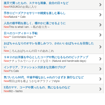
楽天で買ったもの、ステキな画像、自分の日々など
New
YASUKOのお気に入り
手作りビーズアクセサリーや雑貨を楽しむ暮らし
New
Natural＊Cafe
人生の後半戦を楽しく、穏やかに過ごせるように
New
This is what I am. ～私の在り方～
日々のコーディネート手帖
New
** Comfortable Days **
おばちゃんなりのオサレを楽しみつつ、かわいいおばちゃんを目指した
い
New
ころんおばちゃんの日々のあれこれ
ＳＭ２のお洋服を中心としたコーデや気になるもののピックアップ
New
ナチュラルでハンドメイドな日々 (Natural and handmade days)
インテリア、ファッション大好きな主婦のブログ
New
Y's Cafe
気づいたら50代、中途半端なおしゃれのつまずき 旅行などなど
New
明日は何を着ようかな＠アラフィフstyle
3児のママ、コーデや買ったもの、気になるものなど
New
M2～fashio