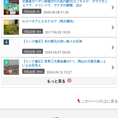
北海道ガーデン街道(37)六花の森(3)エゾキスゲ、ヤマブキシ
ョウマ、クリンソウ、ヤナギの柳絮、ほか
閲覧総数 25
2026.08.08 21:06
ルドベキアとエキナセア（岡大構内）
閲覧総数 564
2017.06.29 19:55
【リンク修正】木の根元の赤い粒々の正体
閲覧総数 308
2024.05.07 06:56
【リンク修正】世界三大黄金像の1つ、岡山の大黒天像いよ
いよお目見え
閲覧総数 3943
2024.09.12 15:27
もっと見る
このページの上に戻る