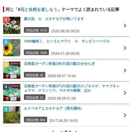
同じ「#
花と自然を楽しもう
」テーマでよく読まれている記事
夏の花 ☆ エキナセアが咲いてます
閲覧総数 1472
2026.08.06 08:30
1000輪咲く、というヒマワリ ☆ サンビリーバブル
閲覧総数 1826
2026.07.28 08:30
北海道ガーデン街道(36)六花の森(2)せせらぎ
閲覧総数 42
2026.08.07 16:43
北海道ガーデン街道(37)六花の森(3)エゾキスゲ、ヤマブキシ
ョウマ、クリンソウ、ヤナギの柳絮、ほか
閲覧総数 25
2026.08.08 21:06
ルドベキアとエキナセア（岡大構内）
閲覧総数 564
2017.06.29 19:55