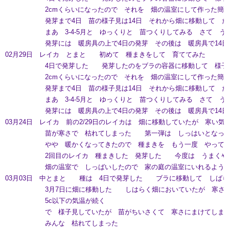
2cmくらいになったので それを 畑の温室にして作った簡易
発芽まで4日 苗の様子見は14日 それから畑に移動して 
まあ 3-4-5月と ゆっくりと 苗つくりしてみる さて う
発芽には 暖房具の上で4日の発芽 その後は 暖房具で14日 
02月29日 レイカ とまと 初めて 種まきをして 育ててみた
4日で発芽した 発芽したのをブラの容器に移動して 様子
2cmくらいになったので それを 畑の温室にして作った簡易
発芽まで4日 苗の様子見は14日 それから畑に移動して 
まあ 3-4-5月と ゆっくりと 苗つくりしてみる さて う
発芽には 暖房具の上で4日の発芽 その後は 暖房具で14日 
03月24日 レイカ 前の2/29日のレイカは 畑に移動していたが 寒い
苗が寒さで 枯れてしまった 第一弾は しっはいとなった
やや 暖かくなってきたので 種まきを もう一度 やってお
2回目のレイカ 種まきした 発芽した 今度は うまくや
畑の温室で しっばいしたので 家の庭の温室にいれるように
03月03日 中とまと 種は 4日で発芽した ブラに移動して しば
3月7日に畑に移動した しはらく畑においていたが 寒さ
5c以下の気温が続く
で 様子見していたが 苗がちいさくて 寒さにまけてしま
みんな 枯れてしまった