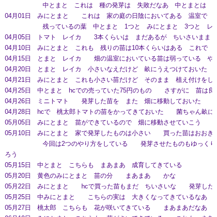
中とまと これは 種の発芽は 失敗だなあ 中とまとは 苗
04月01日 みにとまと これは 家の庭の日陰においてある 温室で 
残っているの葉 中とまと 1つと みにとまと 3つと レイカ
04月05日 トマト レイカ 3本くらいは まだあるが ちいさいま
04月10日 みにとまと これも 残りの苗は10本くらいはある これで
04月15日 とまと レイカ 畑の温室においている苗は弱っている や
04月20日 とまと レイカ 小さいなえだけど 畝にうえつけておいた 
04月21日 みにとまと これも小さい苗だけど そのまま 植え付けを
04月25日 中とまと hcでの売っていた75円のもの さすがに 苗は良
04月26日 ミニトマト 発芽した苗を また 畑に移動しておいた
04月28日 hcで 桃太郎トマトの苗をかってきておいた 菌ちゃん畝に
05月05日 みにとまと 苗ができているので 畑に移動させていこう
05月10日 みにとまと 家で発芽したものは小さい 買った苗はおおき
今回は2つのやり方をしている 発芽させたものもゆっくりと
ろう
05月15日 中とまと こちらも まあまあ 成育してきている
05月20日 黄色のみにとまと 苗の分 まあまあ かな
05月22日 みにとまと hcで買った苗もまだ ちいさいな 発芽した
05月25日 中みにとまと こちらの実は 大きくなってきているなあ
05月27日 桃太郎 こちらも 花が咲いてきている まあまあだなあ