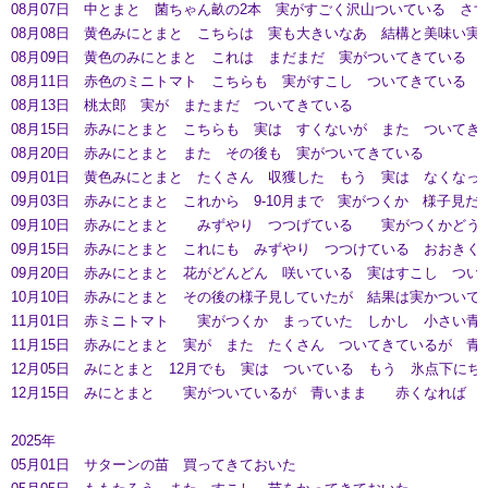
08月07日 中とまと 菌ちゃん畝の2本 実がすごく沢山ついている さ
08月08日 黄色みにとまと こちらは 実も大きいなあ 結構と美味い実
08月09日 黄色のみにとまと これは まだまだ 実がついてきている
08月11日 赤色のミニトマト こちらも 実がすこし ついてきている
08月13日 桃太郎 実が またまだ ついてきている
08月15日 赤みにとまと こちらも 実は すくないが また ついてき
08月20日 赤みにとまと また その後も 実がついてきている
09月01日 黄色みにとまと たくさん 収獲した もう 実は なくなっ
09月03日 赤みにとまと これから 9-10月まで 実がつくか 様子見だ
09月10日 赤みにとまと みずやり つつげている 実がつくかどう
09月15日 赤みにとまと これにも みずやり つつけている おおきく
09月20日 赤みにとまと 花がどんどん 咲いている 実はすこし つい
10月10日 赤みにとまと その後の様子見していたが 結果は実かついて
11月01日 赤ミニトマト 実がつくか まっていた しかし 小さい青
11月15日 赤みにとまと 実が また たくさん ついてきているが 青
12月05日 みにとまと 12月でも 実は ついている もう 氷点下に
12月15日 みにとまと 実がついているが 青いまま 赤くなれば 
2025年
05月01日 サターンの苗 買ってきておいた