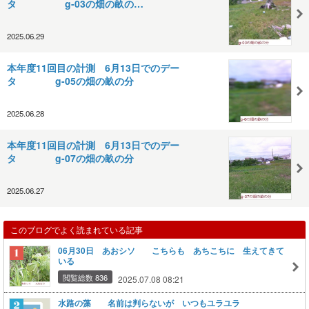
タ g-03の畑の畝の…
2025.06.29
本年度11回目の計測 6月13日でのデー
タ g-05の畑の畝の分
2025.06.28
本年度11回目の計測 6月13日でのデー
タ g-07の畑の畝の分
2025.06.27
このブログでよく読まれている記事
06月30日 あおシソ こちらも あちこちに 生えてきて
いる
閲覧総数 836
2025.07.08 08:21
水路の藻 名前は判らないが いつもユラユラ