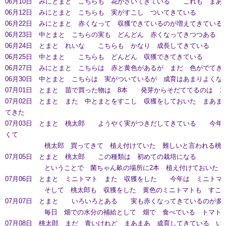
06月10日 みにとまと こちらも 花がさいてきている これも まあ
06月12日 みにとまと こちらも 実がすこし ついてきている
06月22日 みにとまと 赤くなって 収獲できているのが増えてきている
06月23日 中とまと こちらの実も どんどん 赤くなってきつつある
06月24日 とまと れいな こちらも かなり 成長してきている
06月25日 中とまと こちらも どんどん 収獲できてきている
06月27日 みにとまと こちらは 赤と黄色があるが まだ 色がでてき
06月30日 中とまと こちらは 実がついているが 成育はあまりよくな
07月01日 とまと 苗で買った物は 8本 発芽からそだててるのは 12
07月02日 とまと また 中とまとをすこし 収獲をしておいた まあま
てきた
07月03日 とまと 桃太郎 ようやく実がつきだしてきている 今年
くて
桃太郎 買ってきて 植え付けていた 難しいと言われる桃太
07月05日 とまと 桃太郎 この種類は 初めての栽培になる
ということで 菌ちゃん畝の場所に2本 植え付けておいた ま
07月06日 とまと ミニトマト また 収獲をした 今年は ミニトマ
そして 桃太郎も 収獲をした 黄色のミニトマトも すこし
07月07日 とまと いろいろとある 実も赤くなってきているのが多
毎日 畑での水分の補給として 畑で 食べている トマトは
07月08日 桃太郎 まだ 青いけれど まあまあ 成育してきている い