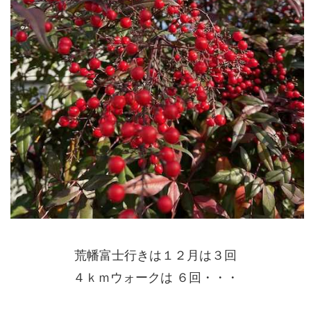
荒幡富士行きは１２月は３回
４ｋｍウォークは ６回・・・