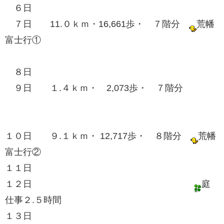
６日
７日 11.０ｋｍ・16,661歩・ ７階分
荒幡
富士行①
８日
９日 １.４ｋｍ・ 2,073歩・ ７階分
１０日 ９.１ｋｍ・ 12,717歩・ ８階分
荒幡
富士行②
１１日
１２日
庭
仕事２.５時間
１３日