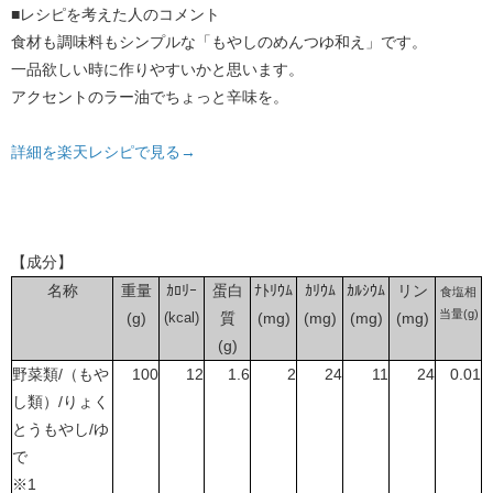
■レシピを考えた人のコメント
食材も調味料もシンプルな「もやしのめんつゆ和え」です。
一品欲しい時に作りやすいかと思います。
アクセントのラー油でちょっと辛味を。
詳細を楽天レシピで見る→
【成分】
名称
重量
ｶﾛﾘｰ
蛋白
ﾅﾄﾘｳﾑ
ｶﾘｳﾑ
ｶﾙｼｳﾑ
リン
食塩相
当量(g)
(g)
(kcal)
質
(mg)
(mg)
(mg)
(mg)
(g)
野菜類/（もや
100
12
1.6
2
24
11
24
0.01
し類）/りょく
とうもやし/ゆ
で
※1