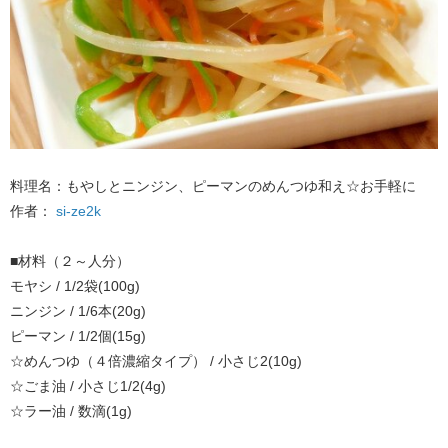
料理名：もやしとニンジン、ピーマンのめんつゆ和え☆お手軽に
作者：
si-ze2k
■材料（２～人分）
モヤシ / 1/2袋(100g)
ニンジン / 1/6本(20g)
ピーマン / 1/2個(15g)
☆めんつゆ（４倍濃縮タイプ） / 小さじ2(10g)
☆ごま油 / 小さじ1/2(4g)
☆ラー油 / 数滴(1g)