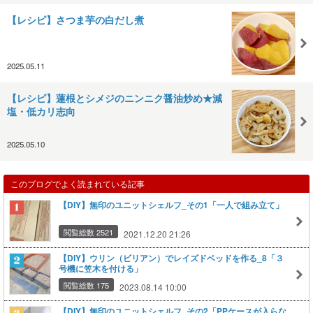
【レシピ】さつま芋の白だし煮
2025.05.11
【レシピ】蓮根とシメジのニンニク醤油炒め★減
塩・低カリ志向
2025.05.10
このブログでよく読まれている記事
【DIY】無印のユニットシェルフ_その1「一人で組み立て」
閲覧総数 2521
2021.12.20 21:26
【DIY】ウリン（ビリアン）でレイズドベッドを作る_8「３
号機に笠木を付ける」
閲覧総数 175
2023.08.14 10:00
【DIY】無印のユニットシェルフ_その2「PPケースが入らな