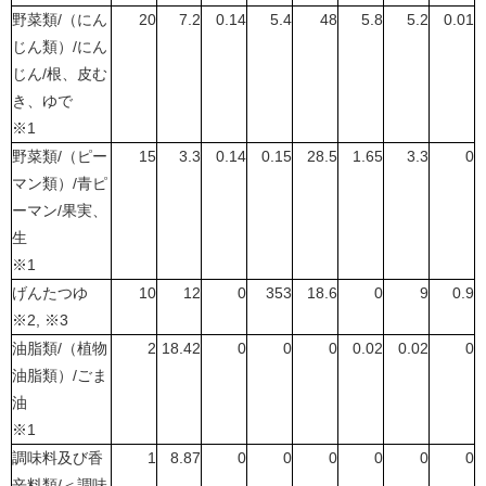
野菜類/（にん
20
7.2
0.14
5.4
48
5.8
5.2
0.01
じん類）/にん
じん/根、皮む
き、ゆで
※1
野菜類/（ピー
15
3.3
0.14
0.15
28.5
1.65
3.3
0
マン類）/青ピ
ーマン/果実、
生
※1
げんたつゆ
10
12
0
353
18.6
0
9
0.9
※2, ※3
油脂類/（植物
2
18.42
0
0
0
0.02
0.02
0
油脂類）/ごま
油
※1
調味料及び香
1
8.87
0
0
0
0
0
0
辛料類/＜調味