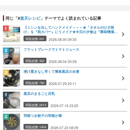
同じ「#
楽天レシピ
」テーマでよく読まれている記事
【ミシンを出してハンドメイド～～～★「タオルのひざ掛
け」を『枕カバー』にリメイク★今日の夕食は『豚味噌漬…
閲覧総数 241
2026.08.05 09:35
フラットブレードでトマトジュース
閲覧総数 352
2026.08.04 20:29
浸け置きなし早くて簡単黒豆の水煮
閲覧総数 790
2026.07.29 20:11
黒豆のまるごと豆乳
閲覧総数 2413
2026.07.16 23:25
羽根つき餃子の羽根が😅
閲覧総数 1404
2026.07.23 08:29