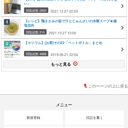
い」
閲覧総数 2859
2021.12.27 22:03
【レシピ】鶏ささみの茹で汁とじゅんさいの冷製スープ★減
塩志向
閲覧総数 210
2021.10.27 10:00
【カリウム】[お茶]その22「ペットボトル」まとめ
閲覧総数 4888
2019.06.21 22:54
もっと見る
このページの上に戻る
メニュー
新規登録
日記を書く