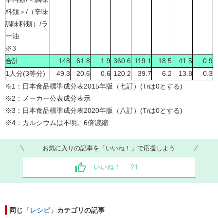
料類＞/（辛味
調味料類）/ラ
ー油
※3
合計
148
61.8
1.9
360.6
119.1
18.5
41.5
0.9
1人分(3等分)
49.3
20.6
0.6
120.2
39.7
6.2
13.8
0.3
※1：日本食品標準成分表2015年版（七訂）(Trは0とする)
※2：メーカー公表成分表示
※3：日本食品標準成分表2020年版（八訂）(Trは0とする)
※4：カルシウムは不明。6倍濃縮
お気に入りの記事を「いいね！」で応援しよう
いいね！
21
同じ「
レシピ
」カテゴリの記事