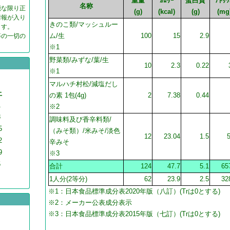
重量
ｶﾛﾘｰ
蛋白質
ﾅﾄﾘｳ
名称
能な限り正
(g)
(kcal)
(g)
(mg
情報が入り
きのこ類/マッシュルー
ます。
ム/生
100
15
2.9
等の一切の
※1
野菜類/みずな/葉/生
10
2.3
0.22
※1
マルハチ村松/減塩だし
土
の素 1包(4g)
2
7.38
0.44
1
※2
8
調味料及び香辛料類/
5
（みそ類）/米みそ/淡色
12
23.04
1.5
2
辛みそ
9
※3
5
合計
124
47.7
5.1
65
1人分(2等分)
62
23.9
2.5
32
※1：日本食品標準成分表2020年版（八訂）(Trは0とする)
※2：メーカー公表成分表示
※3：日本食品標準成分表2015年版（七訂）(Trは0とする)