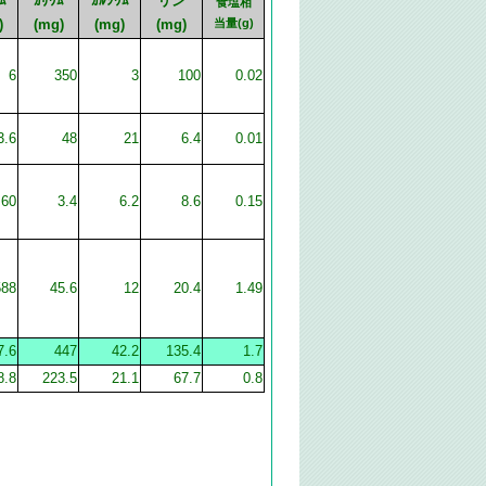
ﾑ
ｶﾘｳﾑ
ｶﾙｼｳﾑ
リン
食塩相
)
(mg)
(mg)
(mg)
当量(g)
6
350
3
100
0.02
3.6
48
21
6.4
0.01
60
3.4
6.2
8.6
0.15
588
45.6
12
20.4
1.49
7.6
447
42.2
135.4
1.7
8.8
223.5
21.1
67.7
0.8