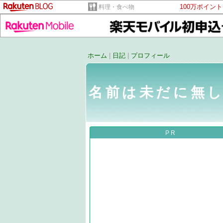
100万ポイン
料理・食べ物
ホーム
|
日記
|
プロフィール
名前は未だに無
PR