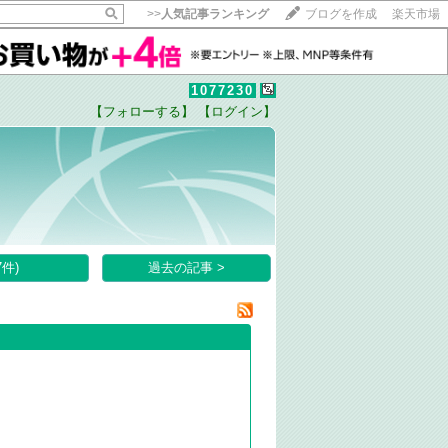
>>
人気記事ランキング
ブログを作成
楽天市場
1077230
【フォローする】
【ログイン】
【毎日開催】
15記事にいいね！で1ポイント
10秒滞在
いいね!
--
/
--
件)
過去の記事 >