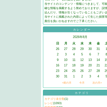
当サイトのコンテンツ・情報につきまして、可
確な情報を掲載するよう努めておりますが、誤
込んだり、情報が古くなっていることもござい
当サイトに掲載された内容によって生じた損害
責任を負いかねますのでご了承ください。
カレンダー
2026年8月
日
月
火
水
木
金
26
27
28
29
30
31
2
3
4
5
6
7
9
10
11
12
13
14
1
16
17
18
19
20
21
2
23
24
25
26
27
28
2
30
31
1
2
3
4
<前の月
今月
次の月>
カテゴリ
カテゴリ未分類
(1)
レシピ
(1093)