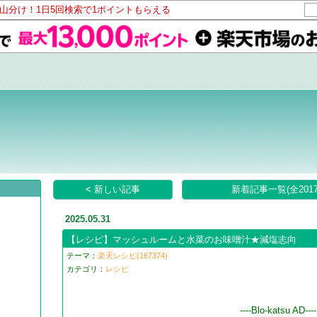
ト山分け！1日5回検索で1ポイントもらえる
し
< 新しい記事
新着記事一覧(全2017
2025.05.31
【レシピ】マッシュルームと水菜のお味噌汁★減塩志向
テーマ：
楽天レシピ(167374)
カテゴリ：
レシピ
----Blo-katsu AD----