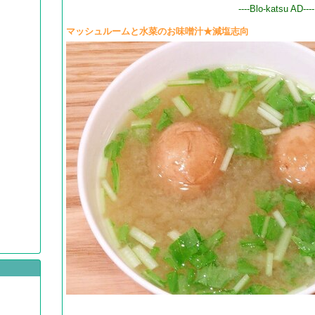
----Blo-katsu AD----
マッシュルームと水菜のお味噌汁★減塩志向