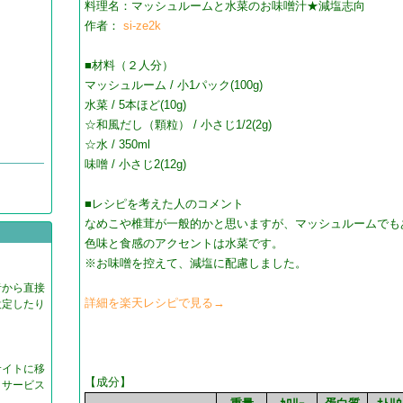
料理名：マッシュルームと水菜のお味噌汁★減塩志向
作者：
si-ze2k
■材料（２人分）
マッシュルーム / 小1パック(100g)
水菜 / 5本ほど(10g)
☆和風だし（顆粒） / 小さじ1/2(2g)
☆水 / 350ml
味噌 / 小さじ2(12g)
■レシピを考えた人のコメント
なめこや椎茸が一般的かと思いますが、マッシュルームでも
色味と食感のアクセントは水菜です。
※お味噌を控えて、減塩に配慮しました。
。
者から直接
詳細を楽天レシピで見る→
設定したり
サイトに移
【成分】
、サービス