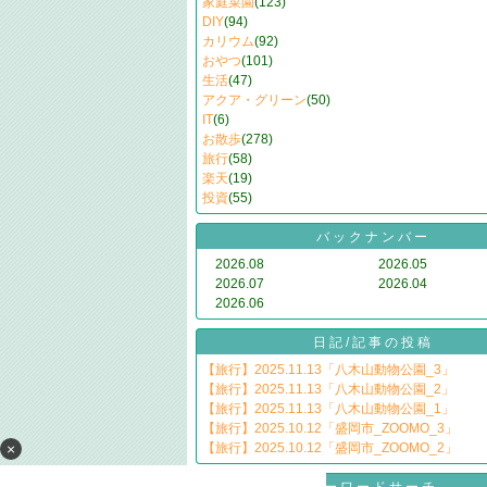
家庭菜園
(123)
DIY
(94)
カリウム
(92)
おやつ
(101)
生活
(47)
アクア・グリーン
(50)
IT
(6)
お散歩
(278)
旅行
(58)
楽天
(19)
投資
(55)
バックナンバー
2026.08
2026.05
2026.07
2026.04
2026.06
日記/記事の投稿
【旅行】2025.11.13「八木山動物公園_3」
【旅行】2025.11.13「八木山動物公園_2」
【旅行】2025.11.13「八木山動物公園_1」
【旅行】2025.10.12「盛岡市_ZOOMO_3」
×
【旅行】2025.10.12「盛岡市_ZOOMO_2」