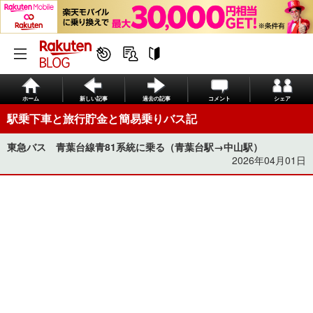
ホーム
新しい記事
過去の記事
コメント
シェア
駅乗下車と旅行貯金と簡易乗りバス記
東急バス 青葉台線青81系統に乗る（青葉台駅→中山駅）
2026年04月01日