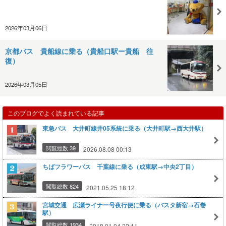
2026年03月06日
京都バス 貴船線に乗る（貴船口駅ー貴船 往
復）
2026年03月05日
このブログでよく読まれている記事
東急バス 大井町線井05系統に乗る（大井町駅→西大井駅）
閲覧総数 39
2026.08.08 00:13
ちばフラワーバス 千葉線に乗る（成東駅→中央2丁目）
閲覧総数 824
2021.05.25 18:12
宮城交通 広瀬ライナー号夜行便に乗る（バスタ新宿→石巻
駅）
閲覧総数 1934
2018.01.04 22:11