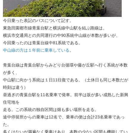
今日乗った表記のバスについて記す。
東急田園都市線青葉台駅と横浜線中山駅を結ぶ路線は、
横浜市交通局との共同運行の中90系統中山線が本数が多いが、
今回乗ったのは青葉台線中81系統である。
中山線の方は１年前に乗車している
​。
青葉台線は青葉台駅からみどり台循環や藤が丘駅へ行く系統が本数
が多く、
中山駅に向かう系統は１日11往復である。（土休日も同じ本数だが
時刻は違う）
昼過ぎの青葉台駅を11名乗車で発車。前半は坂が多い成熟した新興
住宅地を
走る。この系統の独自区間は畑も多い場所を走る。
途中停留所からの乗車は12名で、乗車の便は合計23名乗車であっ
た。
多くはないが満遍なく乗車はあり、本数の少ない区間も機能してい