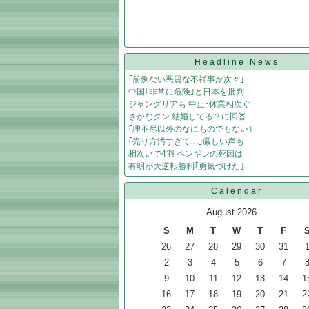
Headline News
｢前例ない悪質な不祥事が次々｣
中国｢非常に危険｣と日本を批判
ジャングリアも 中止･休業相次ぐ
さかなクン 結婚してる？に回答
｢理不尽以外のなにものでもない｣
｢売り方汚すぎて…｣厳しい声も
相次いで4羽 ペンギンの死因は
有明が大逆転勝利｢勇気づけた｣
Calendar
August 2026
S
M
T
W
T
F
26
27
28
29
30
31
2
3
4
5
6
7
9
10
11
12
13
14
1
16
17
18
19
20
21
2