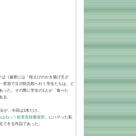
そば（厳密には「桜えびのかき揚げ天ざ
・実習で立川防災館へ行く学生たちは、ど
あった。その際に学生の1人が「食べた
ある。
るが、今回は1本だけ。
とめはねっ！鈴里高校書道部』
にハマった私
足できる作品であった。