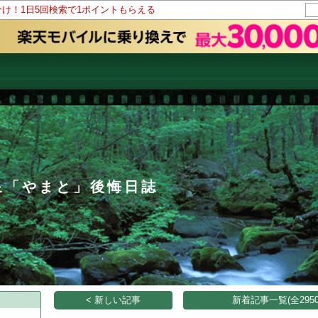
分け！1日5回検索で1ポイントもらえる
泉「やまと」後悔日誌
< 新しい記事
新着記事一覧(全2950