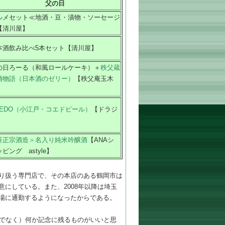
父の日
ルメセット≪地酒・豆・漬物・ソーセージ
【清川屋】
本酒飲み比べ5本セット【清川屋】
の日ろーる（和風ロールケーキ）＋
秩父蔵
酒物語（日本酒のゼリー）
【秩父庵玉木
】
OEDO（小江戸・コエドビール）
【ドラジ
】
笹正宗酒造＞名入り純米吟醸酒
【ANAシ
ピング astyle】
り扱う専門店で、その本店のある鶴岡市は
にしている。また、2008年以降は埼玉
場に通勤するようになったからである。
のでなく）何か記念に残るものがいいと思