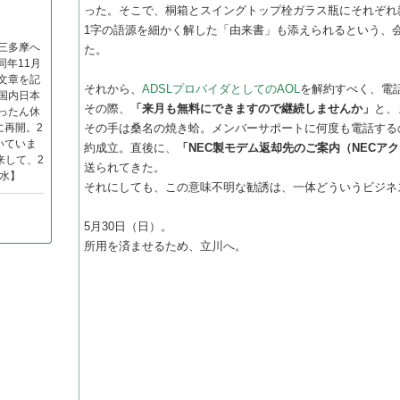
った。そこで、桐箱とスイングトップ栓ガラス瓶にそれぞれ
1字の語源を細かく解した「由来書」も添えられるという、
ら三多摩へ
た。
年11月
文章を記
それから、
ADSLプロバイダとしてのAOL
を解約すべく、電
、国内日本
その際、
「来月も無料にできますので継続しませんか」
と、
ったん休
に再開。2
その手は桑名の焼き蛤。メンバーサポートに何度も電話する
いていま
約成立。直後に、
「NEC製モデム返却先のご案内（NECア
来して、2
送られてきた。
流水】
それにしても、この意味不明な勧誘は、一体どういうビジネ
5月30日（日）。
所用を済ませるため、立川へ。