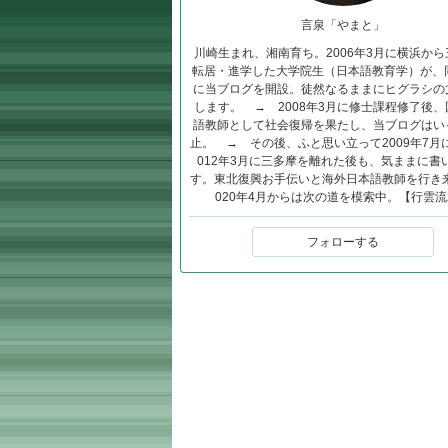
言泉「やまと」
川崎生まれ、湘南育ち。2006年3月に横浜か
転居・進学した大学院生（日本語教育学）が、同
に当ブログを開設。徒然なるままにヒグラシの
します。 → 2008年3月に修士課程修了後
語教師として社会復帰を果たし、当ブログはい
止。 → その後、ふと思い立って2009年7月
012年3月に三多摩を離れた後も、気ままに書
す。東北復興お手伝いと海外日本語教師を行き
020年4月からは次の道を模索中。【行雲
フォローする