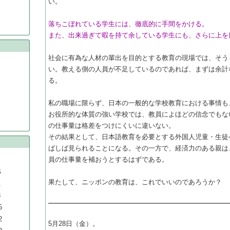
い。
落ちこぼれている学生には、徹底的に手間をかける。
また、出来過ぎて暇を持て余している学生にも、さらに上を
社会に有為な人材の輩出を目的とする教育の現場では、そう
い。教える側の人員が不足しているのであれば、まずは余計
る。
私の職場に限らず、日本の一般的な学校教育における事情も
お役所的な体質の強い学校では、教員によほどの信念でもな
の仕事量は格差をつけにくいに違いない。
その結果として、日本語教育を必要とする外国人児童・生徒
ばしば見られることになる。その一方で、経済力のある親は
員の仕事量を補おうとするはずである。
S
果たして、ニッポンの教育は、これでいいのであろうか？
1
8
5
2
5月28日（金）。