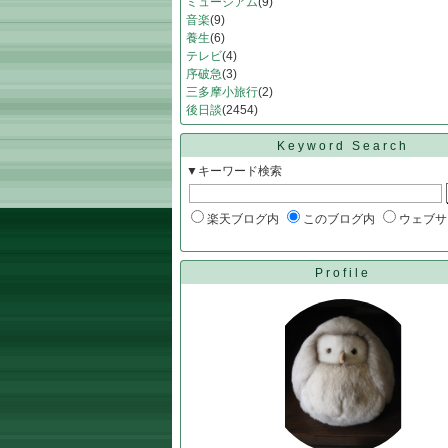
ミュージアム
(9)
音楽
(9)
養生
(6)
テレビ
(4)
序破急
(3)
三多摩小旅行
(2)
後日談
(2454)
Keyword Search
▼キーワード検索
楽天ブログ内
このブログ内
ウェブサ
Profile