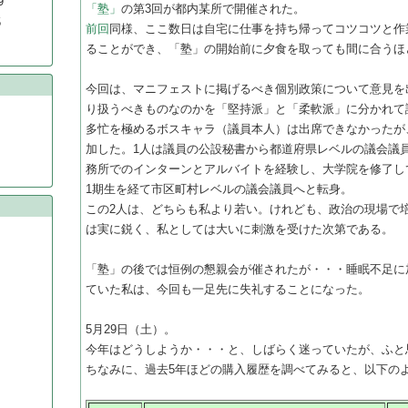
9
「塾」
の第3回が都内某所で開催された。
5
前回
同様、ここ数日は自宅に仕事を持ち帰ってコツコツと作
ることができ、「塾」の開始前に夕食を取っても間に合うほ
今回は、マニフェストに掲げるべき個別政策について意見を
り扱うべきものなのかを「堅持派」と「柔軟派」に分かれて
多忙を極めるボスキャラ（議員本人）は出席できなかったが
加した。1人は議員の公設秘書から都道府県レベルの議会議
務所でのインターンとアルバイトを経験し、大学院を修了し
1期生を経て市区町村レベルの議会議員へと転身。
この2人は、どちらも私より若い。けれども、政治の現場で
は実に鋭く、私としては大いに刺激を受けた次第である。
「塾」の後では恒例の懇親会が催されたが・・・睡眠不足に
ていた私は、今回も一足先に失礼することになった。
5月29日（土）。
今年はどうしようか・・・と、しばらく迷っていたが、ふと
ちなみに、過去5年ほどの購入履歴を調べてみると、以下の