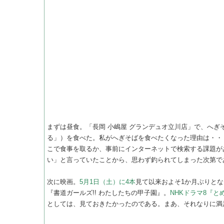
まずは昼食。「長岡 小嶋屋 グランデュオ立川店」で、へぎ
る」）を食べた。私がへぎそばを食べたくなった理由は・・
こで食事を取るか、事前にインターネットで検索する課題が
い」と言っていたことから、思わず釣られてしまった次第で
次に映画。
5月1日（土）に4本
見て以来およそ1か月ぶりとな
『書道ガールズ!! わたしたちの甲子園』。
NHKドラマ8『
としては、見ておきたかったのである。まあ、それなりに満