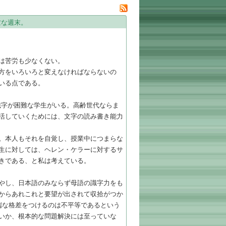
忙な週末。
は苦労も少なくない。
方をいろいろと変えなければならないの
いる点である。
識字が困難な学生がいる。高齢世代ならま
活していくためには、文字の読み書き能力
。本人もそれを自覚し、授業中につまらな
生に対しては、ヘレン・ケラーに対するサ
きである、と私は考えている。
やし、日本語のみならず母語の識字力をも
からあれこれと要望が出されて収拾がつか
端な格差をつけるのは不平等であるという
いか、根本的な問題解決には至っていな