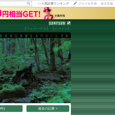
>>
人気記事ランキング
ブログを作成
楽天市場
1247120
【フォローする】
【ログイン】
【毎日開催】
15記事にいいね！で1ポイント
10秒滞在
いいね!
--
/
--
件)
過去の記事 >