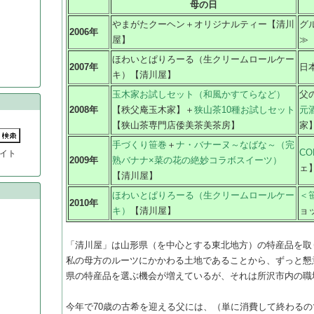
母の日
やまがたクーヘン＋オリジナルティー【清川
グ
2006年
屋】
≫
ほわいとぱりろーる（生クリームロールケー
2007年
日
キ）【清川屋】
玉木家お試しセット（和風かすてらなど）
父
2008年
【秩父庵玉木家】＋
狭山茶10種お試しセット
元
【狭山茶専門店倭美茶美茶房】
家
手づくり笹巻
＋
ナ・バナーヌ～なばな～（完
C
イト
2009年
熟バナナ×菜の花の絶妙コラボスイーツ）
ェ
【清川屋】
ほわいとぱりろーる（生クリームロールケー
＜
2010年
キ）
【清川屋】
ョッ
「清川屋」は山形県（を中心とする東北地方）の特産品を取
私の母方のルーツにかかわる土地であることから、ずっと懇意
県の特産品を選ぶ機会が増えているが、それは所沢市内の職
今年で70歳の古希を迎える父には、（単に消費して終わる