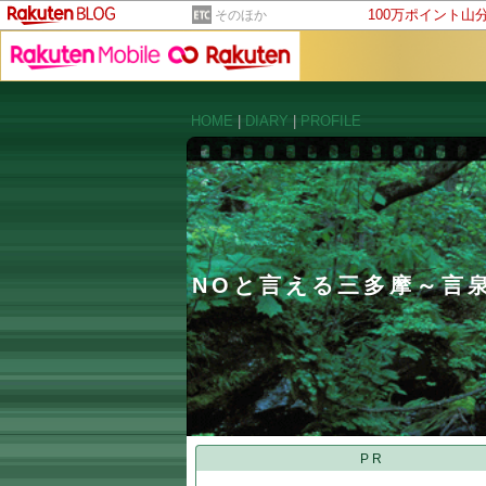
100万ポイント山
そのほか
HOME
|
DIARY
|
PROFILE
NOと言える三多摩～言
PR