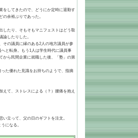
業をしてきたので、どうにか定時に退勤す
どの余裕ぶりであった。
出したり、そもそもマニフェストはどう取
議論したりした。
、その議員に縁のある2人の地方議員が参
員へと転身。もう1人は学生時代に議員事
てから民間企業に就職した後、「塾」の第
培った優れた見識をお持ちのようで、指摘
加えて、ストレスによる（？）腰痛を抱え
思い立って、父の日のギフトを注文。
ようになる。