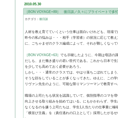
2010.05.30
［BON VOYAGE+89］ 後日談／久々にプライベートで多
カテゴリ：
後日談
人材を教え育てていくという仕事は面白いけれども、現場で
昨今の私の悩みは・・・相手（学習者）の状況に応じて教え
に、ごちゃまぜのクラス編成によって、それが難しくなって
［BON VOYAGE+63］
でも示唆したように、今期は母語の
だしも、まだ働き盛りの若い世代である。これから日本で生
を少しでも高めておく必要があろう。
しかし・・・通常のクラスでは、やはり落ちこぼれてしまう
そうな顔をしていることが多くなってきた。ゆえに、この学
リヴァン先生のように、可能な限りマンツーマンで教育すべ
職場の上司たちも状況を認識していて、個別指導のコマを増
向上させる取り組みを始めてはいる。にもかかわらず、学生
なくなるのを嫌う上司たちは、学生1人当たりの仕事量に極
「横並び主義」を（責任逃れの口上として）採用したがるせ