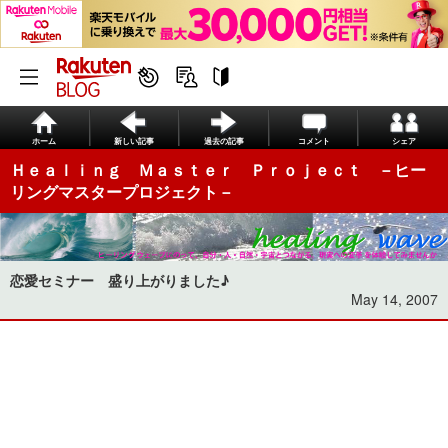
ホーム
新しい記事
過去の記事
コメント
シェア
Ｈｅａｌｉｎｇ Ｍａｓｔｅｒ Ｐｒｏｊｅｃｔ －ヒー
リングマスタープロジェクト－
恋愛セミナー 盛り上がりました♪
May 14, 2007