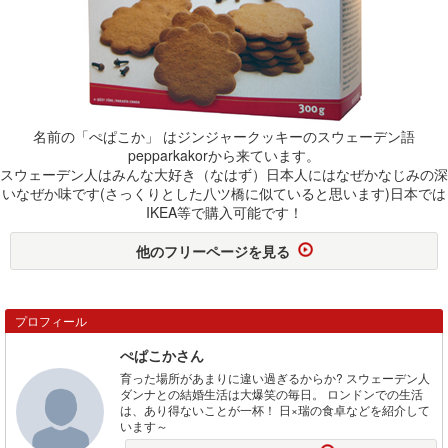
名前の「ぺぱこか」 はジンジャークッキーのスウェーデン語
pepparkakorから来ています。
スウェーデン人はみんな大好き（なはず）日本人にはなぜかなじみの深
いなぜか味です(さっくりとした八ツ橋に似ていると思います)日本では
IKEA等で購入可能です！
他のフリーページを見る
プロフィール
ぺぱこかさん
育った場所があまりに違い過ぎるからか? スウェーデン人
ダンナとの結婚生活は大爆笑の毎日。 ロンドンでの生活
は、あり得ないことが一杯！ 日×瑞の食卓などを紹介して
います～