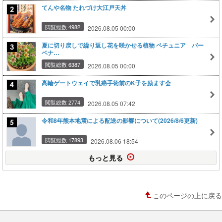
てんや名物 たれづけ大江戸天丼
閲覧総数 4982
2026.08.05 00:00
夏に切り戻しで繰り返し花を咲かせる植物 ペチュニア バー
ベナ…
閲覧総数 6387
2026.08.05 00:00
高輪ゲートウェイで乳癌手術前のK子を励ます会
閲覧総数 2774
2026.08.05 07:42
令和8年熊本地震による配送の影響について(2026/8/6更新)
閲覧総数 17893
2026.08.06 18:54
もっと見る
このページの上に戻る