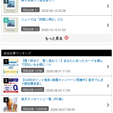
障子を張って壁を塗って
閲覧総数 21
2022.09.12 23:28
ニュースは「詐欺に用心」だと
閲覧総数 12
2020.10.15 01:03
もっと見る
総合記事ランキング
【賢く貯めて、賢く使おう！】あなたに合ったカードを選ん
で支払いをお得に！✨
閲覧総数 13762
2026.08.07 11:00
【3,000ポイント進呈×抽選キャンペーン実施中】楽天でんき
で固定費見直し
閲覧総数 21370
2026.08.04 11:00
楽天ラッキーくじ一覧（PC版）
閲覧総数 11202058
2026.08.07 08:35