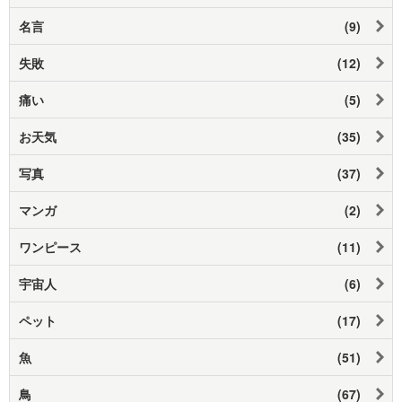
名言
(9)
失敗
(12)
痛い
(5)
お天気
(35)
写真
(37)
マンガ
(2)
ワンピース
(11)
宇宙人
(6)
ペット
(17)
魚
(51)
鳥
(67)