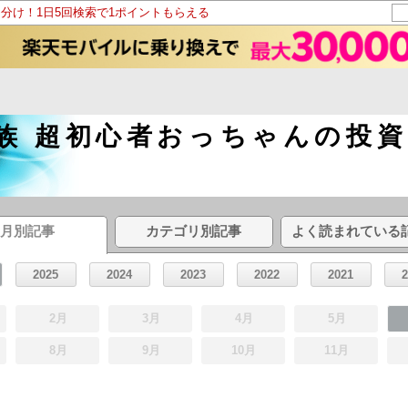
山分け！1日5回検索で1ポイントもらえる
E族 超初心者おっちゃんの投
月別記事
カテゴリ別記事
よく読まれている
2025
2024
2023
2022
2021
2月
3月
4月
5月
8月
9月
10月
11月