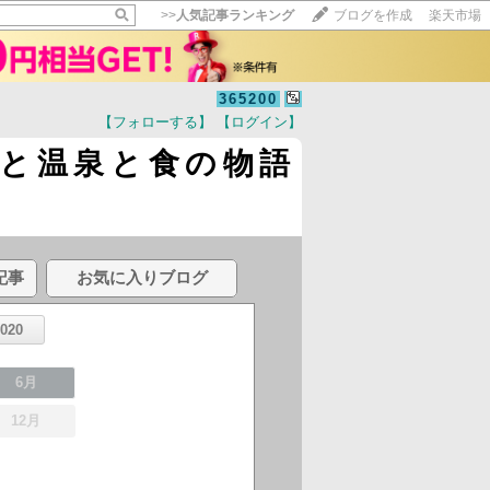
>>
人気記事ランキング
ブログを作成
楽天市場
365200
【フォローする】
【ログイン】
資と温泉と食の物語
記事
お気に入りブログ
2020
6月
12月