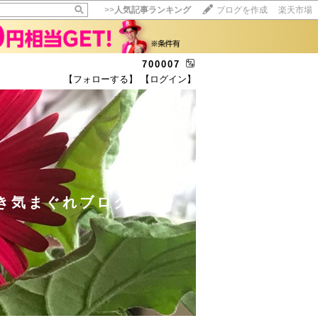
>>
人気記事ランキング
ブログを作成
楽天市場
700007
【フォローする】
【ログイン】
【毎日開催】
15記事にいいね！で1ポイント
10秒滞在
いいね!
--
/
--
き気まぐれブログ