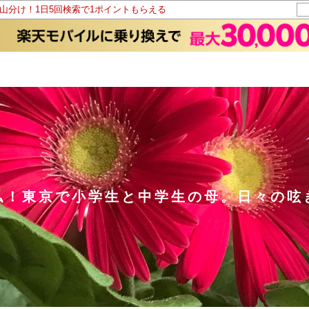
ト山分け！1日5回検索で1ポイントもらえる
私！東京で小学生と中学生の母。日々の呟