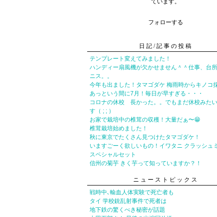
ています。
フォローする
日記/記事の投稿
テンプレート変えてみました！
ハンディー扇風機が欠かせません＾＾仕事、台
ニス。。
今年も出ました！タマゴダケ 梅雨時からキノコ
あっという間に7月！毎日が早すぎる・・・
コロナの休校 長かった。。でもまだ休校みた
す（ ; ; ）
お家で栽培中の椎茸の収穫！大量だぁ〜😁
椎茸栽培始めました！
秋に東京でたくさん見つけたタマゴダケ！
いますごーく欲しいもの！イワタニ クラッシュ
スペシャルセット
信州の菊芋 きく芋って知っていますか？！
ニューストピックス
戦時中､輸血人体実験で死亡者も
タイ 学校銃乱射事件で死者は
地下鉄の驚くべき秘密が話題