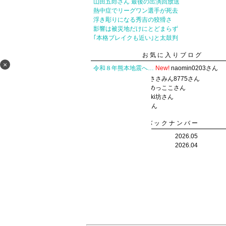
山田五郎さん 最後の出演回放送
熱中症でリーグワン選手が死去
浮き彫りになる秀吉の狡猾さ
影響は被災地だけにとどまらず
｢本格ブレイクも近い｣と太鼓判
お気に入りブログ
×
令和８年熊本地震へ…
New!
naomin0203さん
持ちたくないブログ
ささみん8775さん
子育てほけんしつ
まめっここさん
aki坊のブログ
愛'm aki坊さん
☆☆☆
チーズ4126さん
バックナンバー
2026.08
2026.05
2026.07
2026.04
2026.06