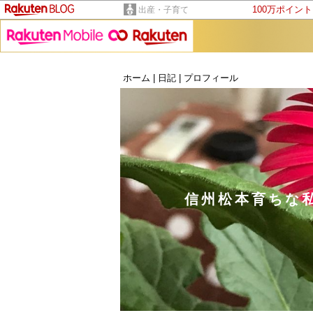
100万ポイン
出産・子育て
ホーム
|
日記
|
プロフィール
信州松本育ちな