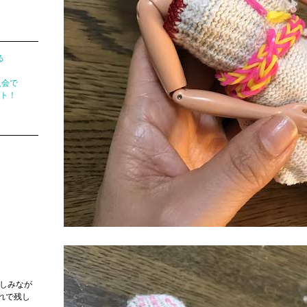
る
入会で
ント！
しみなが
れで残し