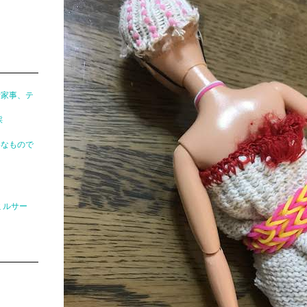
所家事、テ
採
いなもので
ミルサー