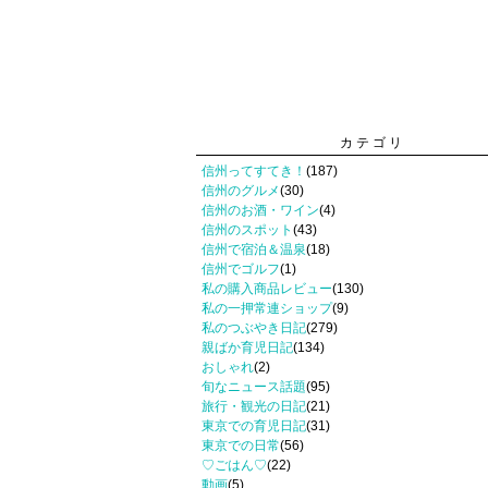
カテゴリ
信州ってすてき！
(187)
信州のグルメ
(30)
信州のお酒・ワイン
(4)
信州のスポット
(43)
信州で宿泊＆温泉
(18)
信州でゴルフ
(1)
私の購入商品レビュー
(130)
私の一押常連ショップ
(9)
私のつぶやき日記
(279)
親ばか育児日記
(134)
おしゃれ
(2)
旬なニュース話題
(95)
旅行・観光の日記
(21)
東京での育児日記
(31)
東京での日常
(56)
♡ごはん♡
(22)
動画
(5)