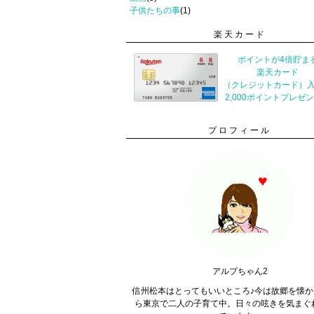
子供たちの事
(1)
楽天カード
ポイントが4倍貯ま
楽天カード
（クレジットカード）
2,000ポイントプレゼ
プロフィール
アルプちゃん2
信州松本はとってもいいところ♪今は故郷を懐か
ら東京で二人の子育て中。日々の呟きを気まぐ