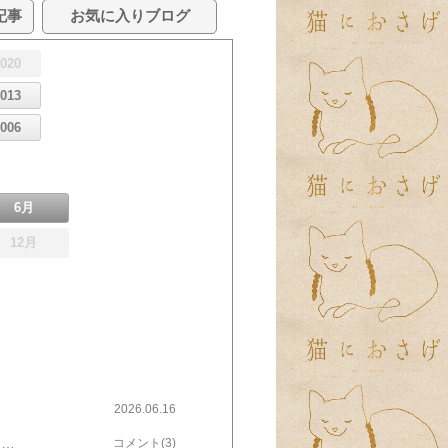
記事
お気に入りブログ
2020
2013
2006
6月
12月
2026.06.16
群馬県南部と埼玉県北部で震度5弱の地震がありましたね。該当地域の皆さま、大丈夫でしょうか。 被害などありませんでしたか？こちら地方も揺れました。帰宅してリビングに入ったその瞬間、グラグラグラッ！！「結構揺れたなぁ〜」と思ったのですが、震度は3だったようです。体感では「えっ、4じゃないの!?」という感じでした^^;改めて地震はこわいな…と。どうぞ皆さま、引き続き気をつけてお過ごしください。さてさて、最近またまた「ゆるり更新」になっております。毎年6月は比較的のんびりな時期なのですが〜なぜか今年は忙しいの^^;書きたいことやアップしたい写真はあるのですが、このままお蔵入りになってしまいそうな予感も……(TT)ぼちぼちご紹介できたら…と思っています♪近くのこんもりとした丘。クチナシの花が咲いて、甘い香り漂ってきます。今回は、さらりと「元気にしていますよ〜♪」の報告でした。それでは、またね😊👋
コメント(3)