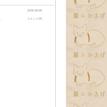
2026.06.08
コメント(4)
でしたでしょうか？実は台風の真っ最中、熱海に滞在していました…残念ながら仕事ﾃﾞｽ…(TT)頑丈なホテルの中にいましたが、風も雨もものすごくて・・・荒れた海を見ながら、自然の脅威を感じました。台風が去ったあとは、穏やかな景色に。その青空を追いかけるように帰宅した夕方の空です⬇️今年の梅雨は、日本海側は平年並み、太平洋側では雨が多めになる予報だそうです。さらには、台風の発生も多めとのこと…毎年のことながら、ウロウロ迷子になりつつも、最終的には日本列島へやって来る台風…備えて乗り切りたいです。では、またね😊👋​アジサイ 【隅田の花火】​​​【2 5秒でたためる晴雨兼用傘 軽量 ・完全遮光 遮熱－30℃ 形状記憶 ・ワンタッチ自動開閉 コンパクト ・6本骨 ・超撥水 ​