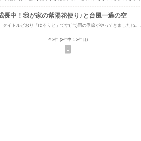
成長中！我が家の紫陽花便り♪と台風一過の空
10日ぶりのブログ更新。タイトルどおり「ゆるりと」です(^^;)雨の季節がやってきましたね。我が家の裏庭では、紫陽花がなんだか嬉しそう♪が…花よりも葉っぱがワサワサ成長し過ぎてる気がします…実際は写真よりもワッサワサ。でも、きっと、たぶん、これから、鮮やかな色が増えるﾊｽﾞ!!紫陽花の今後に期待してます(^^) 華やかな部分をお披露目⬇️さて、先日の台風6号。みなさんの地域は大丈夫
全2件 (2件中 1-2件目)
1