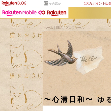
100万ポイント山
そのほか
ホーム
|
日記
|
プロフィール
〜心清日和〜 ゆ