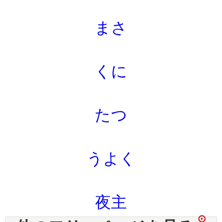
まさ
くに
たつ
うよく
夜主