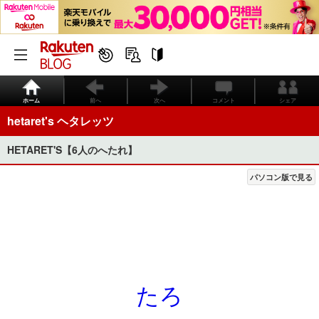
ホーム
前へ
次へ
コメント
シェア
hetaret's ヘタレッツ
HETARET'S【6人のへたれ】
パソコン版で見る
たろ