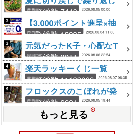
花を咲かせる植物 ペチュ
閲覧総数 7440
2026.08.05 00:00
ニア バーベナ…
【3,000ポイント進呈×抽
選キャンペーン実施中】
閲覧総数 18935
2026.08.04 11:00
楽天でんきで固定費見直
元気だったK子・心配なT
し
子・せともの市2026
閲覧総数 3011
2026.08.06 22:54
楽天ラッキーくじ一覧
（PC版）
閲覧総数 11199009
2026.08.07 08:35
フロックスのこぼれが発
芽してます。
閲覧総数 2624
2026.08.05 19:44
もっと見る