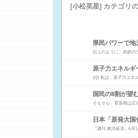
[小松英星] カテゴリ
県民パワーで地
原子力エネルギ
国民の8割が望
日本「原発大国