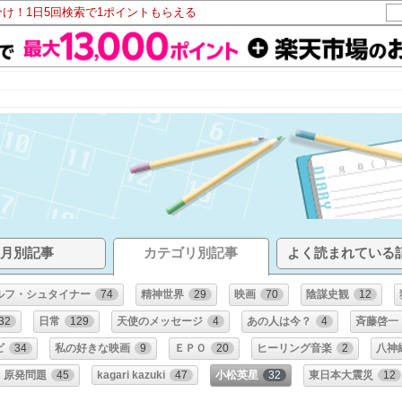
分け！1日5回検索で1ポイントもらえる
月別記事
カテゴリ別記事
よく読まれている
ルフ・シュタイナー
74
精神世界
29
映画
70
陰謀史観
12
32
日常
129
天使のメッセージ
4
あの人は今？
4
斉藤啓一
ビ
34
私の好きな映画
9
ＥＰＯ
20
ヒーリング音楽
2
八神
原発問題
45
kagari kazuki
47
小松英星
32
東日本大震災
12