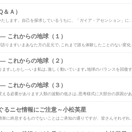
Ｑ＆Ａ）
（Q）はじめてメールいたします。自己を探求しているうちに、「ガイア・アセンション」に辿り着きました。ここで一番驚嘆したことは、私たちは創造神と同じ神であるということ、神の分身（神である自己）であるということでした。これは私の魂を覚醒させるに十分な言葉でした。私はクリスチャンですが、８年ぐらい前から教会に行かなくなりました。内村鑑三のような無教会派ということではなく、教会の波動が自分と合わなくなってしまったからです。つまり日曜礼拝に出席をしても自分の居場所を見つけられず、居心地がわるくて行かなくなってしまったのです。その時期、ちょうど牧師が交代してしまったことが、引き金になったと思います。どうしても、新任牧師の説教が、魂に響いてこないのです（牧師や説教の良し悪しの問題ではなく）。実際、他教会の牧師や役員から、陰湿なイジメをうけたこともありました。 これは私の信仰の持ち方が悪いのだろうと思い、自分自身を責めた時期もありました。しかし、求めるものが教会では見出せなくなり、聖書以外にも神を求めるようになったのでした。例えば、「思考は現実化する」のナポレオン・ヒル成功哲学を勉強したり、エドガーケイシー著作を読んだりしていました。そして辿り着いたのが、「ガイア・アセンション」であったわけで、「あなた自身が神なのだ」という言葉でした。結局は自己の中に神を見出したということでしょうか。 It's all in the mindすべては心の中にある イエス・キリストが本当に伝えたかったことは、私たちは神であること、神の分身（神である自己）であるということ、ではなかったかと思います。２千年前の当時、それをストレートに話しても、人々に受け入れられにくい背景もあったでしょうし、当時の理解力に合わせた言葉で話したのではないでしょうか。そんなふうに思ったりします。「私たちが自分の現実を自在に創ることができる、創造主としての能力を持っている」、これを知り得ただけでも素晴らしいことだと思います。 （A）正しく理解して前進されていると思いますが、少し補足します。宗教や信仰心に係わることは、一見たいへん悩ましいテーマのようにみえるかもしれません。しかし、その根源を探ると、極めて単純な事実に行き当たります。宗教がらみの全ての問題が、そこから派生しています。ただそれが、今では人類全体に広く浸透して、その根っこは限りなく深いものになっているのですが。 その根源とは、アヌンナキが行った最大の罪悪つまり、（地球人類を都合よく支配しコントロールし続けるために）人間が本来持っている現実創造力を無いものと思い込ませ、創造者つまり「神」は、自分たち以外にいないと思い込ませたことです。様々なトリックを駆使して、時には人間の恐怖心を利用して、その「信念」を人の心の深層に埋め込んだのです。これを「アヌのインプラント」と呼ぶことができるでしょう。これが見事に成功して、何万年の時を経て現在に至っているのです。 傑出した言語学者で、シュメールの粘土板の文字を解読して、核心に迫るアヌンナキ情報を世界に提示したゼカリア・シッチンでさえ、まんまと一杯食わされました（『人類を創成した宇宙人』などの著作があります）。彼でさえも、アヌンナキの「悪」の本質を見破ることが出来ませんでした。しょせん彼も人の子で、「アヌのインプラント」をしっかり抱え込んでいたのです（といっても、彼の人類への貢献を過小評価するものではありません）。 アヌ一族とその子分どもは、世界中に散らばって様々な姿で現れたので、「神」のことが、「アヌンナキ」という共通語で伝承されていないことは本質ではありません。重要なことは、「メニュー」の共通性です（例外的に、一部の優れたネイティブで、この「統一メニュー」に従っていないケースもありますが）。「神」を崇拝する裏には、依頼心と盲従があります。そして当然、自己の神性の完全な否定があります。これらが、地球人類という種族の、強固な「土壌」になっているといえるでしょう。 釈迦やキリスト、そしてマホメット（ムハマンド）などの高次元の使徒は、この土壌の上にやって来たのです。むろんこれらの使徒は、教条的で排他的な現在のような宗教を興すことを目的としたわけではありません。単に、迷える群衆に対して、宇宙の根本原理を様々な語り口で伝えようとしただけです。しかし、その土壌のもとで起こったことは、使徒が伝えようとする真髄を理解しようとする以上に、依頼心を発動させて現世利益を求め、自己の救済を希求する動きが素早く蔓延したことです。 当然ながら、こうした状況を利用する弟子や後継者たちが現れてきました。最初は、利用するというよりも、純粋に使徒の教えを広く伝えようとしただけなのかもしれません。しかし結果としては、教えの中の都合のいい部分だけを編集して経典とし、組織化した教団を維持し拡大することに重点が移ってしまったのです。その過程で、人間の現実創造力をについて説かれている部分を抹消することについては、おそらくアヌンナキの介入があったのでしょう。その点だけ抑えておけば、各種宗教の勃興は、アヌにとって少しも痛手にならないだけでな
 ― これからの地球（１）
時が来たので私(地球)が語りますいまあなた方の足元で､これまで誰も体験したことのない変化が始まっています｡この変化を語るのに､私以上にふさわしい者はいないでしょう｡なぜなら､この始まりの大波の中心に私がいるからです｡すべて形があるものには意識があります｡動植物を始め鉱物にも､それがあります｡私は、あなた方の母星で､意識を持つ魂の総体｡皆さんの一人ひとりであり､また全員でもあります｡この変化は､宇宙の長大なサイクルの一環として､太陽系全体に及ぶもので､｢アセンション｣という言葉で代表されます｡アセンションは､多次元にわたる広大な宇宙では､決して珍しい出来事ではありません｡それは､星とそれに宿る生命たちが､１つの次元での学びを終了して､より高い次元での学びの機会を与えられる､宇宙の贈りものといっていいでしょう｡釈迦やキリストの｢昇天(アセンション)｣について聞いたことがあると思います｡ここでいうアセンションは､それとは違って､星とその住人全体が関係する｢グローバル・アセンション｣です｡アセンションという贈り物は､無条件で与えられるわけではありません｡少なくとも､私を始め関係する個々の魂が､自由意思によってそれを受け取ること､つまりアセンションへの参画を意図することが最小限の条件です｡もう1つ､一定の期限までに､自らの波動のレベルを要求される水準まで高めておくことが必要ですが､これはアセンションへの意図と密接に関係します｡そして全般的な心の在り方とも｡波動は単に､からだを構成する物質の振動数(周波数)です｡理科の実験や音楽などで､周波数の標準として使う音叉をご存知でしょうか｡同じサイズの2つの音叉を空間的に離して､一方を振動させると他方も自然に振動して同じ音を出します｡これは､同じ周波数(帯域)のものが共鳴する現象です｡波動の合うものだけを受け取るわけです｡音も光も波動ですから､もし一方の波動レベルが高すぎると､他方からは相手と共鳴することができない､つまり相手の声が｢聞こえない｣､姿が｢見えない｣という事態になります｡私は､アセンションのプロセスにおける決定的なタイミング､つまり｢フォトン・ベルト｣という高い振動数のエネルギーで満たされた宇宙空間に太陽系全体が浸る時期を見据えて､明白な意図をもって波動レベルを上げる努力をしています｡動植物や鉱物界､そしてイルカ・クジラの仲間
 ― これからの地球（２）
 ― これからの地球（３）
これまでの思考様式を変える必要があります
ぐるニセ情報にご注意～小松英星
今回大震災の余波は、簡単に終息するものでないことはご承知の通りですが、皆さんそれぞれの立場で自分なりにキマリをつけることをお勧めします。この出来事は、アセンションの一環として、ガイアが「完璧な地球」を実現するための不可欠の行動で、これによって終止符を打つものではないからです。日本や世界で「この先に来るもの」の始まりに過ぎません。2012年末までの極めて凝縮された期間の中に、ますます加速する形で、矢継ぎ早に「必要な出来事」が起こってくるでしょう。それは、人類を含む地球上の生き物に絶大な「試練と学び」を課するものになるでしょうが、それすらも「試練の