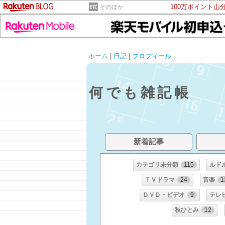
100万ポイント山
そのほか
ホーム
|
日記
|
プロフィール
何でも雑記帳
新着記事
カテゴリ未分類
115
ルド
ＴＶドラマ
24
音楽
1
ＤＶＤ・ビデオ
9
テレ
秋ひとみ
12