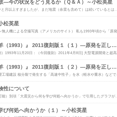
故―今の状況をどう見るか（Ｑ＆Ａ）～小松英星
(Q) 東日本大震災からひと月以上すぎましたが、まだ地震（余震も含めて）は続いているとはいえ、被災地以外の地域ではいわゆる普通の生活に戻っているように感じます。あれほどの地球からのウェイク・アップ・コールだったにもかかわらず、確かに目覚めかけている人は増えていると思いますが、まだ日本人の多数は目覚めていないと思います。政財界や御用メディアは、シャドウグループの手下でいることをやめていないし、どさくさまぎれに国民を苦しめる政策を進めようとしています。陰謀論者は今でも地震兵器だと騒いでネガティブな情報を流しています。ＨＡＡＲＰは今では兵器として機能していないですよね。ただ太陽黒点（太陽フレア）や地震波に反応しているだけだと思います。地震兵器だという人は、闇側の手先に間違いありません。ですから地球（ガイア）がネガティブ・エネルギーを解放し、地球人（この場合は特に日本人）の目覚めを促しているのだと思います。地球（ガイア）の気持ちを考えたら、早く地球人類が目を覚まさなければと思います。 確かに日本中や世界中の人々、ライトワーカー、さらにホピ族の皆さんから愛の祈りや光が届いているおかげで、なんとか大難が小難に抑えられているとは思います。でもあまり考えたくないですが、日本人がこれでは、またウェイク・アップ・コール（つまり天災や新たな原発事故）が続く可能性がありますよね？日本だけではなく世界中のどの地域でも起こる可能性はありますけど。さらに今年の秋ごろ2012年末ほどではありませんが強大なエネルギーが来るという説があり、太陽フレアの影響で一時的かもしれませんが電気が使えなくなるという情報もあります。それまでにフリーエネルギーは解放されるのでしょうか？シャドウグループが滅亡しない限り、つまり悪用される危険がある場合、フリーエネルギーの解放はないのでしょうか。それと闇のマインドコントロールについてもお尋ねいたします。私はまだ光の存在や闇の存在に出会ったことがないのですね（少なくとも記憶に残ってはいません）。闇はチャネラーやコンタクティの意識（脳波？）をコントロールしたり、光の存在を闇に見せたり、闇の存在を光に見せたりするそうですね。マインドコントロールにかからないためには、心を清らかに保ち、常に心を平和で安らかなままでいること。怖れないこと。怒り、嫉み、精神的エゴを消すこと。たとえ光の存在が言ったことでも鵜呑みにせず、必ず自分の内側にきくようにすること。かなりレベルが高いですが、このようにすれば大丈夫でしょうか？ (A) お感じになられているように、お金の力で元へ戻そうとする旧態依然とした「復旧プラン」が横行して、いま日本は、「自然調和型の新しい文明の創造で世界をリードする」という絶好のチャンスを失いつつあるように見えます。その根底には、「事の本質」についての認識を、国民が共有する段階に至っていなことがあります。つまり、今回の巨大地震と原発事故のいずれもが「ガイア・アセンション」の一環で、2012年末の転換点に向けて避けて通ることのできないプロセスだという認識です。 物質地球の本質である「ガイア」からすれば、いま行っていることは「浄化と創造」です。それに付随して、「警告」もあります。つまり、人類のいわゆる「文明」の産物によって徹底的に汚染された、「自分のからだ」を浄化して「新時代の地球」に向けて自分自身の身体を準備するという大目的があります。それを、人類を含む地上の生きものたちに配慮しながら達成するという、難しい課題を遂行しているわけです。多大の犠牲を生む巨大地震がガイアの創造活動だという側面は、地球の各プレートを強固に接続して地震や火山活動のない「新時代の地球」を目指しているからです。 「地球温暖化」も同じ路線の一部で、物理的には、「アセンション」に向けて地球（ガイア）の波動レベルが上昇しつつあるので、それに付随して「体温」が高くなっていることです。しかし本来の目的は、地球全体を、サイクロン・台風・ハリケーンなどがなく、異常気象もない温和な気象圏にすることです。 二酸化炭素などの排出は、「温暖化」に無関係ではありませんが、本質ではありません。その裏には、本件に限ったことではありませんが、「シャドウグループ」支配下の地球での巨大な陰謀があります。「温暖化防止」だけが最大の環境問題だと思わせることによって、化学物質や放射線源などによる積年の大気・陸地・海洋の汚染から、つまり地球（ガイア）が抱えている「真の環境問題」から、人々の目を逸らす「効果」があります。それに加えて、「原発はクリーンなエネルギーで温暖化防止の切り札」という大規模な「広告宣伝活動」によって、人々を「原発推進路線」に巻き込む「効果」も生んできました。世界中の「大の大人（だいのおとな）」が、こんな簡単なトリックにも気づかないで（気づかないフリをして）、「G7」だの「G20」などと称する会合で、まことしやかに何年間も議論を続ける姿は、どう考えても異常ではないでしょうか。 特に原発に関して日本では、当局（経済産業省）と電力会社との癒着構造の基で、世界でも突出した「札ビラ作戦」と情報操作によって、この「地震大国」日本を、「原発大国」に仕立て上げてきました。「電源三法交付金」に代表される地方の貧しい市町村の懐柔策（札ビラ作戦）によって、いったん立地が確立すると、「毒を食えば皿まで」と、多くの国民が気づかないうちに次々と新たな炉が増設され、巨大な「原発コンプレックス」が既成事実になってきたのです。そして、原発を「（クリーンなだけでなく）安い」エネルギー源だと思わせるために、原発と実質的に対になる揚水発電所の費用、遠隔地から送電するための経費や送電ロス、そして放射性廃棄物の最終処分費用などが、コスト計算から除外されるか過小に見積もるなどの操作が行われています。 その一方で、それらの経費は電力会社の「総原価」にはチャッカリ計上され、それに対する一定率として利益が保証される仕組みになっています。したがって、電力会社は「金のなる木」として、原発を野放図に増やしてきたし、今でも次々と増やそうとしています。これらの仕組みが持つ本質が、原発そのものの安全性と同様に、学会やマスメディアを巻き込む巧妙な懐柔策を通じて、国民の目から逸らされてきたのです。ここでの結論は、原発はすでに実際の電力需要を超えた過大設備になっており、産業界や運輸・流通業界そして家庭での僅かの工夫によって、即時停止できる状況にあり、実際にそうするべきだということです。 しかし、原発問題を本質から逸らし、安全性について表面を糊塗して時間稼ぎをしようとする今の流れからすれば、あなたが懸念されるように、「ウェイク・アップ・コール」の追加を、ガイアの立場からは必要とするのではないかと思われます。地球スケールで起こることのすべてに、多面的な目的があります。地球の科学が把握できるものが、すべてではありません。多次元宇宙の全体が関係する巨大な構造の基で、様々な狙いが込められて、絶妙のタイミングで物事が起こっています。巨大地震も同じことで、日本人や人類へのメッセージも、その一部として含まれるわけです。 今回の大震災は、阪神淡路大震災と違って、津波によって広いエリアの全体が壊滅し、地域の生業（なりわい）を担ってきた漁業や水産加工に関連する港湾や
小松英星
『タスマニアの羊（1993）』 2011復刻版１（１）―原発を正しく理解するために―
第6章より[（原著第１刷）1993年11月20日：（今回復刻）2011年4月8日] 大型電源開発と超高圧送電網 もし、事業資産に一定率を掛けた値で利益が規定される企業があるとすれば、その行動はどのようなものになるであろうか。間違いなく、最大の経営目標は「事業資産を増やすこと」となる。販売する商品の需要と供給とのバランスは、供給力が需要を上回ってい
『タスマニアの羊（1993）』 2011復刻版１（２）―原発を正しく理解するために―
高速増殖炉開発と再処理工場建設 核分裂で発生する「高速中性子」を水（軽水や重水）などで減速しないで核分裂反応を持続させる高速増殖炉は、原料ウランの99．3％を構成する「燃えないウラン（ウラン238）」を、核分裂物質であるプルトニウムに「転換」する。原料としてウラン（核分裂性のウラン235を0．7％含有）と一緒に投入されるプルトニウムに対し、「転換」されたプルトニウムの方が多ければ、あたかもプルトニウムが「増殖」されたようにみえる。「増殖炉」と言われるゆえんである。 このタイプの原子炉を冷却する素材としては、水やハロゲン（フッ素、塩素など）に触れると爆発的に反応する液体ナトリウム以外には見つかっていない。また、発ガン性など、毒性が極めて強いプルトニウムを原料（燃料）として用いる点も特徴のひとつである。 他のすべての先進国が、この炉の開発を事実上放棄した今でも、資源小国の日本こそ、長期的なエネルギー資源確保の立場から、積極的に開発を進めるべきだという主張は、それなりの説得力を持っている。 日本は、そのような視点から、高速増殖炉の開発と平行して、実用発電炉（軽水炉）の使用済み核燃料を再処理して、プルトニウムを抽出する作業を続けてきた。これまでのところ、再処理のかなりの部分はフランスとイギリスに委託してきたが、国内で唯一の茨城県東海村の再処理工場に加えて、新たに青森県六ヶ所村に大規模な再処理工場を建設し、2000年以降プルトニウムを完全に「国産化」することを目指している。 一度使った核燃料は再利用せず、そのまま廃棄物として処理する「ワン・スルー」といわれるアメリカの方針に対し、日本のは「核
険性について
１．（全原発の停止は可能）別項「大震災から何を学び何処へ向かうか」で引用したグラフが雄弁に語るように、日本の電力供給は常に設備能力がピーク電力を大きく上回る「供給力過剰」の状態にあります。そして全体としては、「原発なし」でやっていけるようになっています。4月上旬の現時点で、東北電力は、女川原発3基（宮城県）だけでなく東通原発1基（青森県）を含む全原発が停止していますが、「計画停電」なしでやっています。東電は福島原発10基が停止した状態で同様です。ただし、新潟県中越沖地震の「洗礼」を受けた柏崎刈羽原発（新潟県）は7基のうち4基が復旧して稼働中で、電力需給の関係で直ちにはストップできない状態にあります。そして両社とも今夏のピーク対策という課題がありますが、これは現に浮上している官民合わせた様々な工夫を総動員すれば、乗り切ることができるでしょう。一方、西日本（富士川以西、富山以西）では使用周波数が60ヘルツと共通していて相互融通ができるので、全原発を停止できる状態にあります（ちなみに沖縄電力は原発を保有していません）。問題の柏崎刈羽原発4基を停止させるには、（１）休止している火力発電所を更に復活させる、（２）東西間で電力の融通を行うための「周波数変換設備」を更に増強する、（３）中規模ガスタービン発電機を増強するなどの措置が必要でしょうが、いずれも本気でやれば1年以内には実現可能です。この状況下でも、各電力会社の原発増設計画が目白押しになっているのは、上記「復刻版」に書いたように、別の動機があるからです。 ２．（電力会社の原発への執着）1995年以降の電力事業の部分的自由化にも関連して、現在の電気料金決定方式は「総原価方式」というものに移行していますが、本質は「資産基準主義」と何ら違いはありません。つまり設備の耐用年数に応じた減価償却額を総減価に織り込めば、それに対する一定率として電力会社の利益が保証される仕組みだからです。この枠組みのもとで電力会社が特に原発に執着するのは、その投資額が巨額で長期にわたる利益が確保できること、また第三者が実態をつかみにくい「ブラックボックス性」が大きく、原価を「作文」する余地が大きいこともあるでしょう。どのみち、電力会社と監督官庁（経産省資源エネルギー庁）は「同じ穴のムジナ」ですが。 ３．（「放射線発生源」は原子炉だけではない）図らずも今回の福島原発事故で一部が露呈したように、時間をかけて冷却させるために原発施設内のプールに保管している使用済み核燃料も、冷却システムが破綻すれば一挙に「凶器」になります。また原子炉から複水器や蒸気タービンに至る「配管のオバケ」の一部でも損傷すれば、大事故になる可能性があります。それだけでなく、MOXを含む核燃料の製造工場、使
学び何処へ向かうか（１）～小松英星