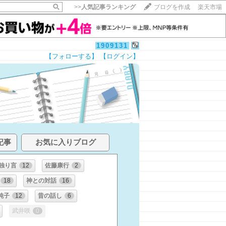
>>
人気記事ランキング
ブログを作成
楽天市場
1909131
【フォローする】
【ログイン】
記事
お気に入りブログ
独り言
12
佐藤康行
2
18
神との対話
16
純子
12
昔の話し
6
武井咲
0