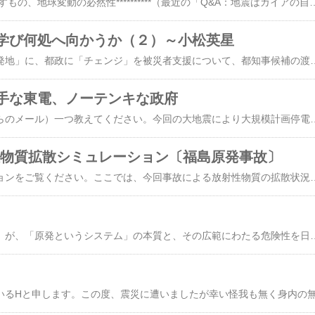
地球（ガイア）の目指すもの、地球変動の必然性**********（最近の「Q&A：地震はガイアの自己加害？」から）(Q) 毎日お忙しいと思いますが、今回の地震で理解出来ないでいる事があり、小松さんのご意見をお聞かせ頂けたらとメールさせて頂きました。今回の地震はガイアの意思だった訳ですが、その地震で原発事故が起こり、結果ガイアがガイア自身を汚染する事になってしまっていると言う事が私には理解出来ないでいます。原発の危険性を知らしめるには事が大きく、またアセンション間近に何故自らを汚染しているのか？ (A) ガイアにとっては、新生地球のために自分自身の身体を完全に準備することが最大の目標です。したがって、細部でどんなことがあっても、本筋を逸らすことはしないでしょう。その中で、可能な限りの配慮をしているわけです。今回の地震に関しては、各プレートが完全に繋がって地震などのない次の地球を造るために、避けて通れないプロセスだと思います。しかしそれに付随して、日本人や人類も大きな学びを体験しているわけです。**********このように今回の地震は、地球（ガイア）がアセンションに向けて自らの身体（物質地球）を準備する活動の一環です。「破壊」のように見えても、実際には「創造」です。具体的には、各プレートを完全に接続して地震などのない「新生地球」を創るための活動の一環です。プレート間を接続するために既存の大断層を埋めなければならないので、それに相応する三陸沿岸の陸地が広範に沈降したわけです。そして今回の創造活動に付随する「調整」が完全に終了するまでは、既に無数に起こっている「余震」が止まることはないでしょう。また、この間に長野県北部（3月12日M 6.7）や静岡県東部（3月15日M 6.4）で起こった大地震は、関連する調整の一部と考えられます。（画像をクリックすると拡大します-ブラウザの戻るボタンを押して戻ってください） しかし今回の地震に続いて、地震学者などが過去の「実績」に基づいて可能性を警告している巨大地震（「東海」、「東南海」、「南海」など）が近々起こるとは限りません。「巨大な意識体」であるガイアの行動は、人間が浅知恵で考える範囲を遥かに超えています。確かなことは、このような地震は、日本人と人類に対する「ウェイク･アップ･コール」でもあるということです。これを機に日本人が「地震の教訓」を深く受け止めて、人間の視点だけで全てを律する思考様式を卒業し、その経済運営や社会運営を自然と調和する方向に根本的に見直すようになれば、ガイアは日本周辺で巨大地震を起こす替わりに、もっと穏やかな創造活動によってプレート間を接続しようとするでしょう。 理念なき「復旧」では・・人類は、絶えず人々の物欲を刺激して「経済規模を拡大し続けないとうまく回らない」という、「資本主義の呪縛」に深くはまってしまい、それ以外の在り方を発想できない状態になっています。まるで「踏み車」の中に入ったハツカネズミが、いつまでも車を回し続けるように。このシステムは、際限なく地球から資源を収奪し、汚染物質の排出を増やし続け、ガイアや人類を含む生きものを加害し続ける仕組みになっています。人類の記録された歴史で、最大の「発明」とも言えるでしょう。しかし、一人の人間が消費できる量が限られ人口も増えない中で、際限なく消費を増やし続けることなど不可能だという簡単なことに、早く気づくべきです。公平や自然との調和、そして思いやりをベースにした、これまでとは別の国家・国土の姿を追求し、その成果を世界に発信することこそ、この震災を体験した日本に求められていることではないでしょうか。それは資本主義経済を実質的に終えんさせ、「新時代の社会システム」へソフトランディングさせるモデルを世界に提示することでもあります。 その一環として震災からの復興は、「ゼニの大風呂敷」を広げるのではなく、やたらと精神論を振り
学び何処へ向かうか（２）～小松英星
東京都を最大の「再出発地」に、都政に「チェンジ」を被災者支援について、都知事候補の渡辺美樹氏は「都が積み立てているオリンピック基金を使えば、1千億～2千億円の支援が可能。被災者受入れも十万人を拠出するのが首都としての責任」と言っています。確かに、「（既に一敗地にまみれた）東京オリンピック」に未だに執着するより、その基金を被災者支援に転用することが、誰が考えても賢明でしょう。そのためには、都政の主役を替える必要があります。都民の皆さん、「行動力」などという中身のない言葉に惑わされないで、本質を見抜くようにしましょう。都政の私物化も「行動力」の一種ですから。 東京には、多様なサービス機能が集積しており、また大企業の本社機能や日本の産業社会を下支えする中小企業も多く、贅沢を言わなければ、全国で最も就業の機会に恵まれていることは間違いないでしょう。東京に、上記したような支援プランの先頭に立っていただいて、それをモデルとして全国に広げていくことが望まれます。今回の都知事選挙での東京都民の選択は、東京都の枠を超えた重みがあります。 財源に不足はない世界でも未曾有の災害に遭ったのだから、根本的に発想を変えて臨む必要がある。--この認識をしっかり持てば、相当なことが出来るはずです。そして全世界の理解も得られ、大いに参考にしていただけるでしょう。例えば：・「エコ」補助金の類を全廃する。これらは、資源を先食いし、排出を先出しするマヤカシの「地球温暖化対策」で、「物欲刺激型施策」の典型です。・「高速道休日特別割引」も、同じ類のものだから全廃する。・「国際宇宙ステーション」から離脱する。これは、「科学立国」どころか40年前の技術をベースにした幼稚なお遊びで、宇宙の真実から人々の目を逸らすこと以外に何の実益もない、「博物館行き」の代物です。・「LHC（大型ハドロン衝突型加速器）」から離脱する。成功すれば「ミニ・ブラックホール」が出来るかもしれないなどと一部の科学者が血道をあげていますが、銀河同盟はこれを阻止する権限を持っており、LHCが成功する可能性はありません。地球だけでなく周辺宇宙にも影響する「危険な火遊び」だからです。 原発事故をどう捉えるか事故対策が終息する展望も開けていない現時点で、「始めに再開ありき」の「運転再開のガイドライン」を、電力会社と「同じ穴のムジナ」の経産省が立案するとのことですが、国民の誰が信用するでしょうか。実は、原発なしで日本の電力設備は十分にあります。（画像をクリックすると拡大します-ブラウザの戻るボタンを押して戻ってください） 一目瞭然で、1995年以降「ピーク電力（最大電力）」はほとんど停滞しているのに、原子力を主体として設備容量は（不必要に）増え続けています。但し、これは今回の震災前のデータで、電力の東西融通は「（50/60ヘルツ）周波数変換器」の現有設備容量の関係で100万KW程度しか見込めないので、罹災して原発がストップしている東電･東北電管内は別の対応が必要になります。逆に、西日本（富士川以西、富山県以西）は全原発の即時停止が可能です（状況によっては、休止している火力発電所の一部を稼動させて）。 東電に関しては、「春爛漫」が近づき暖房需要が減ってきた3月末時点で、福島第一、第二の10基が全面停止した状態で「計画停電」は不要となっています。東北電は、女川原発3基が停止した状態で、最初から「計画停電」の必要がありませんでした。問題は夏場のピークへの対応ですが、例えば全国的に「サマータイム」を導入する手もあるでしょう。また流通業界や産業界、そして家庭での節電方策を、夏までに徹底的に検討し推進すれば、福島と女川を全面停止させたままで乗り切ることは可能でしょう（もちろん「計画停電（電力会社の身勝手停電）」なしで）。 ミュンヘン在住の方からの連絡によると、日本の原発事故を受けてヨーロッパで「反原発」行動が最も早かったのがドイツで、3月14日には主な都市で「原発廃止デモ」が行われ、その後も毎週月曜には「反原発デモ」が行われており、また3月26日（土曜）の「統一行動」で
手な東電、ノーテンキな政府
（ホームページ読者からのメール）一つ教えてください。今回の大地震により大規模計画停電が実施され、大混乱が起きていますが、そこまでしないといけないほど、本当に電力が不足しているのでしょうか？本当は皆が少しばかり節電すれば十分電力を供給できるレベルなのに、今回の相次ぐ原発事故により原発反対論が激化して、発電
射性物質拡散シミュレーション〔福島原発事故〕
まずは次のアニメーションをご覧ください。ここでは、今回事故による放射性物質の拡散状況が見られます。 仏IRSNの放射性物質拡散シミュレーション〔福島原発事故〕 これはIRSNが公表しているシミュレーションモデルで、日本から情報を取り寄せて構築したものです。東京での実測データによって、その信頼性を確認しています。IRSNは「核（原爆・原発）先進国」フランスの研究機関で、「放射線防護・核安全研究所」とでもいうべき存在です。ちなみにフランスの電力供給の原発依存度は8割弱、日本は3割弱です。ここでは、3月12日から現在（3月23日午前）までの「放射性セシウム137」の拡散状況（単位はベクレル：Bq）を示しています。今回のような原発事故では、蒸発しやすい放射性物質として「放射性セシウム137」と
今回の「福島原発事故」が、「原発というシステム」の本質と、その広範にわたる危険性を日本国民に強く印象づけたことは間違いないでしょう。建設に十数年を要し巨費を注ぎ込む原発が、如何に幼稚な「安全技術」に依存しているかを。世界中が「フクシマ」に注目するのも当然です。誰も予想しなかった「副産物」を、「東北地方太平洋沖地震（東日本大震災）」がもたらしてくれたわけですが、これをどう活かすかが、いま日本国民に問われていると思います。 確実に言えることは、いま建設中または計画中の原発が実用に供されることは、もはやないということです（東北電力東通原発2号機、東京電力同1，2号機、東京電力福島第一原発7，8号機、中部電力浜岡6号機、日本原発敦賀3，4号機、中国電力島根3号機、九州電力川内3号機---以上は既存立地への増設。電源開発大間原発、東北電力浪江･小高原発、中国電力上関原発­---以上は新立地）。 問題は、電力需要が大きく伸びているわけでもないのに、なぜ電力各社が原発の新設にこれほども執念を燃やすのか、不思議に思いませんか。それは原発が「ゼニになる」からです。認可制になっている電気料金の算定において、総コストに上積みする電力会社の利益部分が、稼動設備残高にリンクする仕組みになっているのです。設備を増やせば増やすほど、利益が増えるというわけで、その最も効果的な手段が原発なのです。実質的に「過剰設備」になろうと、稼動しているという名目さえ立てば、利益に繋がる・・・。例えば、超大型の原発７基を持つ「世界最大の原発」柏崎刈羽（東電）の全基が、新潟県中部沖地震のために約２年半にわたって停止した時、特別の「騒ぎ」にならなかったことはご記憶と思います。停電もなく、街からネオンサイ