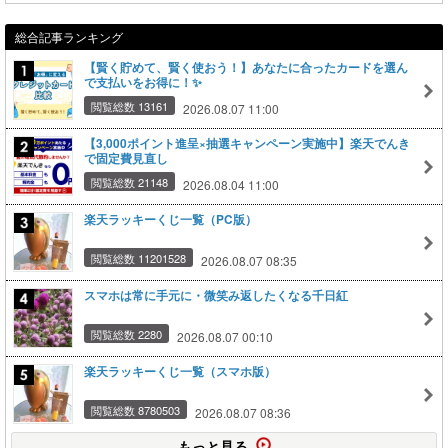
総合記事ランキング
【賢く貯めて、賢く使おう！】あなたに合ったカードを選ん
で支払いをお得に！✨
閲覧総数 13161
2026.08.07 11:00
【3,000ポイント進呈×抽選キャンペーン実施中】楽天でんき
で固定費見直し
閲覧総数 21148
2026.08.04 11:00
楽天ラッキーくじ一覧（PC版）
閲覧総数 11201528
2026.08.07 08:35
スマホは常に手元に・微笑み返したくなる千日紅
閲覧総数 2280
2026.08.07 00:10
楽天ラッキーくじ一覧（スマホ版）
閲覧総数 8780503
2026.08.07 08:36
もっと見る