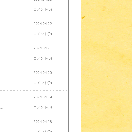
こんにちは！hibivenです。4月22日 TポイントがＶポイントにかわりましたね21日までの少しの期間流れていた『TポイントからＶポイントへ』っていうCM見ましたか？男性店員さんが「最後は自分から言わせてください。・・・Tポイントはお持ちですか？」っていうCM。私、あのCM好きだったんですよね店員さんの哀愁というか今までのTポイントとの思い出があふれたような表情がよくて22日からのVポイントバージョンは女性店員さんで元気な感じ。あの男性店員さんバージョンのVポイントのCMも作ってほしいTポイントは積極的にためているポイントではないのですが、Yahoo！ショッピングでTポイントが貯まっていた時代（古っ！）の名残でアンケートとかで細々と貯めています。Tポイントのもらえる銘柄もあります。【ウエルシアHD 3141】の株主優待は色々な中から選べるのですが、その中に［Tポイント3000ポイント進呈］があります。2月末が権利確定日です。それで昨年、ウエルシアHDの株を購入し、今年の2月末に権利は確定したのですが・・・どうなるの？！ウエルシアHDのホームページはまだTポイントの名称のまま記載されています。5月末に株主優待の案内が届くようなので、その時にわかるのかな？ウエルシアといえば『ウエル活』が有名ですが、近くに店舗がないのでしたことがありません。あったらやってただろうな、TポイントをメインのポイントにしてたかもしれないなVポイントでは1.5倍にならなさそうだし今後、『ウエル活』も終了しそうな感じですね。ウエルシアはイオンのグループ会社なのでWAONポイントの方を中心に据えていくみたいです。残念ながら株価は数年前から右肩下がりです。今年、ツルハHDとの経営統合の話が出ましたが、どうなっていくのでしょう？この話が出た2月下旬に株価が久しぶりに3000円を超えましたが、その後また下がってきています割と高値で購入したので、ずっと塩漬け中です
コメント(0)
2024.04.22
柄を持っている方が色々楽しめますNTT（日本電信電話 9432）など安い銘柄は時々買い増ししています長期保有のスタンスなので数字が増減しても売却するまで損益は確定しないのですが、やっぱりプラスの表示になっている方がうれしいですね
コメント(0)
2024.04.21
！hibivenです。私が投資の勉強を始めたのが、2020年ごろ。それまでは経済や世界情勢にも疎かったです。そんな私でも聞いたことのある『リーマンショック』といっても本当に聞いたことがあるだけで内容もわかっていませんでした。今回、内容が分かるかなと思いこちらを観ました【リーマンブラザーズ 最後の4日間】・2009年 イギリス2008年9月12日から15日までの最後の4日間の出来事を描いています。イギリスのBBC制作で1時間なので映画ではないのかもしれません。約1年後に制作されたとは早いですね！米国第4位の規模を持つ証券会社・投資銀行であった同社だが、前年に発覚したサブプライムローン問題の影響で、同年6～8月期の純損失が39億ドルにも達したと判明し、株価が急落。実話に基づき、歴史に残る数日間をリアルに再現した衝撃の実録ドラマ。金融知識やリーマンブラザーズ含む様々な会社の相関図が分かっていないとちょっと難しかったです。ちょっと私には分からないところもあり。「この人は誰だ？メリル？聞いたことある」みたいなレベルなのでただ、リーマンブラザーズの会長や従業員、取り巻く会社の混乱がよく伝わってきて、倒産に向かっているのが切なかったですここから何年もの間、金融危機が続きましたね。今後起こりえる『○○ショック』に備え、過去の様々な危機の勉強をしていきたいと思います⇓⇓リーマンショックに関する本も色々出ていますね⇓⇓リーマン・ショック・コンフィデンシャル（上） 追いつめられた金融エリートたち （ハヤカワ文庫NF ハヤカワ・ノンフィクション文庫） [ アンドリュー・ロス・ソーキン ]楽天で購入リーマン・ショック 10年目の衝撃 史上空前の金融危機の全容と現在【電子書籍】[ 米倉 茂 ]楽天で購入
コメント(0)
2024.04.20
した。あれから早5年、毎日ではないけれど季節の変わり目や忙しい日が続くとぶり返しています。化粧品が原因かもしれないということで敏感肌用のものを色々試しています。口コミや雑誌のランキングでも上位に入っている『UVイデア XL プロテクショントーンアップ 30ml』を購入しようかと思っています３色あるのでどれにしようか迷うところ。1本で2.5～3か月も持つみたいしかも ​【4/20 0:00~4/21 23:59 楽天BrandDay】​で購入するとポイントアップのチャンスです！買うならお得に購入したいですねポイント最大14倍★4/20 0:00~4/21 23:59 楽天BrandDay【公式】数量限定★トーンアップUV スキンケアキット BOX付き or BOXなし / 30mL / ローズ / ホワイト / クリア / 無香料 / 日焼け止め / UV / SPF 50+ / 正規品 / ダーマコスメ / プレゼント / 母の日楽天で購入
コメント(0)
2024.04.19
下落しています前日比、約-1200・・・。久しぶりに３万6000円台をみました前日のアメリカハイテク株安をうけて半導体銘柄中心に売られている様です。中東のミサイルも影響しているのかしら？私の持ち株もほとんど下落していて、前日比、約－９万８０００円ですもし現実に手元から一瞬で10万もなくなったら茫然自失今年に入ってどんどん上がっていたので上げすぎていた感もありますもんね。仕事が無くて、毎日株価みちゃうでもNISA枠も残り少ないし、しばらく様子見しときます
コメント(0)
2024.04.18
ちは！hibivenです。私のNISA口座では『つみたて投資枠＝家計』『成長投資枠＝私の個人資産』という形で分けて運用しています。個別株はリスクが高いので個人資産の範囲内で購入し、配当が入れば私のお小遣いになります旧一般NISAで購入していた2020年分は今年で非課税が終了になります。来年以降どうするのか考えなくてはなりません。①売却②課税口座に移す（来年になると自動的に移るようです）③新NISAで買いなおし旧NISAでは個別株と投資信託を購入していました。今年に入ってさっそく投資信託分を新NISAに移動しました。売却して新規購入するので2～3日かかります。枠が240万もあるし早い方がいいからと思ってサクサク移動していたら残り枠23万しかない今月立て続けにKDDIとジンズホールディングスを購入してし、一気に減ってしまいました。年初来安値になって思わず買ってしまった・・・。まだ今年3分の2もあるのに特定口座の銘柄の買い替えとか考えてたのに・・・。皆さんは計画的にご利用ください ⇓⇓楽天証券の積み立ては楽天カードがお得⇓⇓
コメント(0)