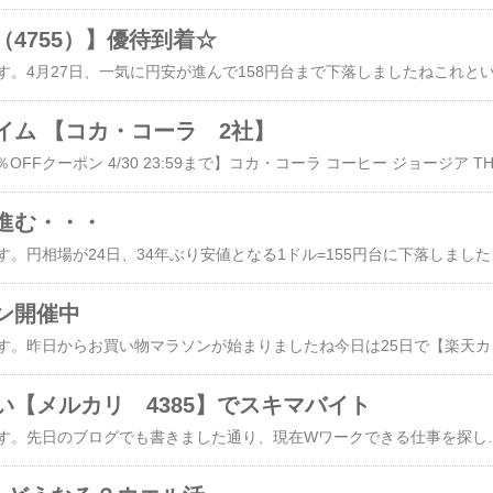
4755）】優待到着☆
イム 【コカ・コーラ 2社】
進む・・・
こんにちは！hibivenです。円相場が24日、34年ぶり安値となる1ドル=155円台に下落しましたね一瞬の下落ではなく現在も155円台ですど
ン開催中
こんにちは！hibivenです。昨日からお買い物マラソンが始まりましたね今日は25日で【楽天カードの利用で4倍】です私もさっ
い【メルカリ 4385】でスキマバイト
こんにちは！hibivenです。先日のブログ​でも書きました通り、現在Wワークできる仕事を探し中です【初めての録画面接】​を受け、追加質問ということで、先週電話をいただきました。15日 求人を見つけ、web応募16日 録画面接19日 電話で追加質問電話でお話しをし、その後選考されるということで合否の連絡は7～10日後とのこと。そして働くにしてもＧＷ後になるらしい。そりゃ教える方も教えてすぐに休みに入られるよりキリよくGW後から教えたいよねGW後から元の仕事再開になるので結局それまでは休みになってしまいました時間ばかり過ぎて難しいですね4月からメルカリがタイミーのようなスキマ時間で働く『メルカリ ハロ』を全国展