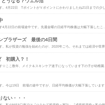
！どうなる？ウエル活
中
こんにちは！hibivenです4月22日の前場途中です。先週金曜の日経平均株価は大幅下落したこともあり、今日はさすがに反発でスタートです私の持ち株も今日は上げている銘柄が多いです私は現物取引のみで、基本的に100株ずつの保有しています。優待株は100株保有が優待利回りが高いことが多いので、100株ずつ色々な銘
ンブラザーズ 最後の4日間
こんにちは
ゼ 初購入？！
こんにちは！hibivenです☆ここ数年、メイク＆スキンケア迷子になっています下の子が幼稚園に入った年にバタバタする日が何か月も続き、目の周りに大きく湿疹のようなものができました。かゆみも伴い、皮膚科で診てもらったところ「ストレスや化粧品が合わなくなったのか」といわれ、『確かにここ何か月もストレスフルだからだな。』と思い処方された薬を塗り対処していま
こんにちは！hibivenです。今は19日 前場の途中ですが、日経平均株価が大幅
りない・・・
こんに