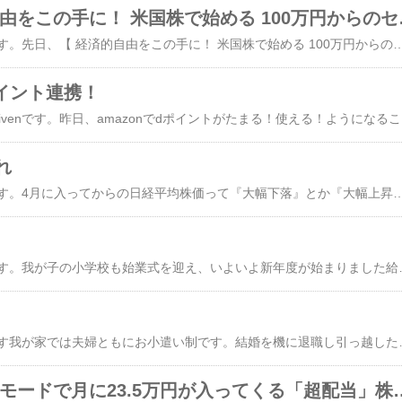
【本】 経済的自
こんにちは！hibivenです。先日、【 ​経済的自由をこの手に！ 米国株で始める 100万円からのセミリタイア投資術」​】を読みました。最近、アメリカの個別株も気になっていて楽天証券のコラムを見たり色んな本を読んでいます著者のたぱぞうさんは様々な媒体でも取り上げられていらっしゃいますね。FIREするために能動的に動かれたという訳ではなく、資産分散のために副業していたらセミリタイアの道ができていた。資産管理会社を設立されて株式投資だけでなく不動産投資などもされているので、『セミリタイア』なんですね個別株選びで確認するべき指標なども書かれています。米国株の推奨という本ではなく、太陽光発電など様々な投資の著者のリターンなど紹介されています。経済的自由を得る
ｄポイント連携！
こんにちは！hibivenです。昨日、amazonでdポイントがたまる
れ
こんにちは！hibivenです。4月に入ってからの日経平均株価って『大幅下落』とか『大幅上昇』とか見出しがよく載ってますね。それだけ値幅が大きく動いているのでしょう。私の持ち株はあまり関係ないのですが先週、4/5は『大幅下落』の日でしたね。午前中にチェックしたときにすごい下がってて、私のチェックしている銘柄も年初来安値更新のものがいくつかありただ午前中は忙しかったので、午後にどれを購入しようか考えようと思っていたらほとんどの銘柄が上がってました長期保有するつもりなので、
こんにちは！hibivenです。我が子の小学校も始業式を迎え、いよいよ新年度が始まりました給食が始まるまではまだしばらくありますが、とりあえず一段落です。子どもが運動系の習い事をしているのですが、4月からクラスが変更になり終了時間が夜8時半になり
こんにちは！hibivenです我が家では夫婦ともにお小遣い制です。結婚を機に退職し引っ越したのですが、その後仕事を探しているときに妊娠が発覚しそのまま10年ほど専業主婦となりました。結婚当初、私のお小遣いは5000円でした。5000円ってスキンケアとか必要なものを買うとあんまり残らないんですよね・・・。少しずつ残ったもので何か月かに一度、服を買う。少ししかないので、値段なりのものしか買えません家計管理は任されていたものの、家計から自分のものを買ってしまうと歯止
【本】 半オートモードで月に23.5万円が入ってくる「超配当」