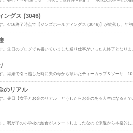
グス (3046)
こんにち
接
こんにちは！hibivenです。先日のブログでも書いていました通り仕事がいったん終了となりました今日からGW開けまでお休みです。 ​【仕事がない！！】​それで掛け持ちでできる仕事はないかな？と求人を見ていたら以前気になっていたパートが募集していました見つけたのが昨日の夕方。で、とりあえずweb応募すると、さっそく返事があり【対面面接】か【録画面接】か選べるとのこと。履歴書も要らないということで、始めての【録画面接】挑戦してみました！応募してから半日も経た
り
こんにちは！hibivenです。結婚で引っ越した時に夫の母から頂いたティーカップ＆ソーサ―10客を処分しました。箱もないし、もらった時に何回
金のリアル
こんにちは！hibivenです。先日​【女子とお金のリアル どうしたらお金のある人生になるんですか！？】を読みました。内容紹介（出版社より）：「私なんてこんなもの。身の丈で生きよう」と人生をあきらめた節約OLが、転職・副業・起業を経て億単位の年商に。秘訣は夢や理想より「欲望」だった。家庭や社会では教わらない資本主義のルール
こんにちは！hibivenです。我が子の小学校の給食がスタートしましたなので来週から本格的に働き始めるぞ！と思っていたのですが、なんとあと1日働いたらまた休みになるらしいもともと3月1日からスタート予定だったのが、4月スタートに変更になり、始まると5日働いて終了に