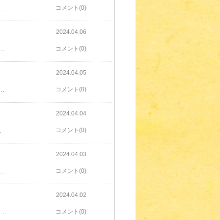
前読んでいて、株を選ぶ参考にしていました。本作では、著者が『利回り何％になったら購入するか』など見極めポイントや、各セクターでどの銘柄に注目されているかなど、具体的に書かれています。私は気になる銘柄を証券のお気に入り銘柄に登録し、エクセルで配当利回りなど計算しているのですが、本書を読んでいくつか追加しました各セクターごとに購入すべき利回りとかメモして銘柄選びの参考にさせてもらっています。半オートモードで月に23.5万円が入ってくる「超配当」株投資 日経平均リターンを3.86％上回った“割安買い”の極意 [ 長期株式投資 ]楽天で購入具体的な銘柄やポイントが書かれていますオートモードで月に18.5万円が入ってくる「高配当」株投資 ど素人サラリーマンが元手5万円スタートでできた！ [ 長期株式投資 ]楽天で購入前作のこちらもおすすめ
コメント(0)
2024.04.06
できそうだと思っていたのですが、増配発表する銘柄がいくつかあったので、想定より早かったです特定口座で保有している分もあり、実際に入金される分は12万円を下回ります。少しずつ特定→NISAに移行していこうと思ってはいるのですが、つい新規の銘柄を購入してしまっています実際の入金額は月によってばらつきがありますが、月のお小遣いが1万円増えると思うと嬉しいですね次は目指せ20万円です
コメント(0)
2024.04.05
ら営業時間が変わってました商業施設にある美容室なのですが、10時→11時オープンに変わってました。そういえば従業員募集されてたな。美容師資格を持っている人限定で。今働かれている人が無理に延長とかで働かされてなくて良かったわ会社のために、個人が無理を強いられる時代は終わってほしいとはいえ、11時オープンでは小学校から帰ってくるのに間に合わない給食が始まるまでぼさぼさのまま我慢しときます⇓⇓ネット予約するとポイントもGETできてお得⇓⇓
コメント(0)
2024.04.04
ョンクリアで2000ポイントGETのチャンスです。登録時には紹介コード：【PmXbe13f】を入力してください ⇓⇓⇓ ⇓⇓⇓紹介URL：​https://pc.moppy.jp/entry/invite.php?invite=PmXbe13f紹介コード：【PmXbe13f】​さらに今なら、新規登録+楽天カード入会で大量ポイントGETできますよ​【新規登録と楽天カード入会で合計最大24000円相当GET】⇓楽天グループにもアンケートサイトやポイントモールがあります⇓​
コメント(0)
2024.04.03
が初めて100万円を超えていました！で、今はまた下回っています数十万違ってきますが、実感は伴いません。普段の生活では「お気に入りの牛乳が値上がった」とか数十円でも価格が違うと買い物を躊躇するのに今年、ついに個人資産が1000万円超えました投資を始めようと思ったとき、個別株が買いたかったので一般NISAでスタートしました。2020年からの5年間NISAで投資信託と個別株、特定口座でもいくつか個別株を購入しています。新NISAでは『つみたて投資枠＝家計』『成長投資枠＝私の個人資産』としています。現在、つみたて投資枠の評価額が151,948円なので、個人資産10,298,040円ですね100万以上は投資信託の評価損益額ですね。色々なところで投資信託が推されているのも納得です次は目指せ2000万です
コメント(0)
2024.04.02
ちは！hibivenです。先日、​【ビジネスエリートになるための 教養としての投資】​を読んでいました。いや、ビジネスエリートになる予定はないのですが堅苦しそうな題名ですが（失礼）、文体がとても読みやすかったです。『投資とは、自分より優秀で稼いでくれそうな、自分以外の仕組みに対してお金を投ずること』『株価の動きに注目するのではなく、利益に注目する。将来的に安定して利益を伸ばしていける企業の株式を買えば、いちいち売り買いしなくても大きく資産を増やせる』長期保有前提で株を購入する私にとっては、「なるほど！」というところがたくさんありました。注目する視点など選び方の参考になります。個人投資家なので利益よりも応援したい！優待ほしい！ということで買うことももちろんあります。なので、良いところはしっかり真似て、自分の好みも取り入れつつ選んでいきたいと思います。【ビジネスエリートになるための 教養としての投資】ビジネスエリートになるための 教養としての投資 [ 奥野 一成 ]価格：1,650円（税込、送料無料) (2024/3/29時点)楽天で購入
コメント(0)