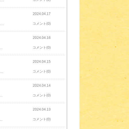
2024.04.17
は！hibivenです。4/16終了時点で【ジンズホールディングス (3046)】が続落し、年初来安値を更新しています。【ジンズホールディングス】は、均一料金の眼鏡販売店『JINS』をブランド展開しています。私の住んでいる地域のショッピングモールにも入っています今年、子どもたちが眼鏡デビューしました。2人とも『JINS』で購入しました夫もメガネを着用していて子どもたちの眼鏡を作るときに夫も一緒に購入したので一気に出費が必要なものとはいえ、高いですねぇ先週末、4/12に中間発表がありました。決算は営業益が予想より上振れて良かったものの、通期予想を据え置いたため実質下期は下方修正になったとのこと。それを受け、15日は値幅いっぱいの-700。16日も-135です。JINSはいつも決算の後、暴落している印象があります。期待値が大きいのかな？海外情勢もあるし小売業はなかなか難しいですね。夫のNISAの成長投資枠は家族で使える優待株を買うことになっているので、今回購入してもらいました私のNISAでも購入しました。配当は増配予定で41円、利回りは1.2％程度なのであまり高くはないのですが、家族3人も眼鏡かけてたら誰か優待を使ってくれるでしょう優待は店舗とオンラインショップで使える9000円の優待券です！権利確定日は8月末なので11月くらいに届くかな。 気長に待ちたいと思います⇓⇓JINS 楽天市場店もあります⇓⇓
コメント(0)
2024.04.16
ず面接できるとはすごいですね！案内されたURLをクリックすると初めての人向けの動画がありました。観てみるとなんと英語出演者も外国の方で、ソファに寝転がったままだったり（笑）私はすぐ緊張するので、これだけリラックスできればなぁと思いながらいざチャレンジしました。対面よりは緊張しないかな？と思ったのですが、やっぱり緊張しますね。緊張するのは、自分を少しでも良く見せたいと思うからかな？画面に質問が記載されていて、横に自分の顔が映っています。答える時間が決まっているのですが、早く終わったら完了ボタンを押します。PCにうつる緊張した顔と聞きなれない声自分に聞こえている声と全然違いますよね！意外に落ち着いた声やったわただ、履歴書はいらないとはいえ、経歴はしっかりと確認していたほうが良いですね！途中で経歴を答えるところがあり、焦ってしまいました10年以上専業主婦だったので、仕事していたのが平成何年やったかすぐには分からなかったです質問内容は事前に分からないので、考えるときに上を見る癖がばっちり映っていました40代半ばになると新しい職種で採用してもらうのはなかなか難しいです。求人に希望の年齢や性別は書けないみたいですが、実際雇ってもらえるかは別ですもんね。【録画面接】という新しい体験ができ、なかなか良かったです
コメント(0)
2024.04.15
か使ったといわれていたので、ラクマとかリサイクルショップでも売れないですよね？食器棚にしまっていたのですが、いよいよ他の食器が取り出しにくくなったので夫に「もう10年以上使ってないから捨てようかな？」と言ったら「他のが割れたら使うんちゃう？」といわれ・・・こっそり捨てましたあーすっきりした！！不要なものを捨てると場所だけでなく心もすっきりしますね夫は物持ちがよく、以前もあまり着ていない服を「捨てたら？」といったら「おととし着た！！」と怒られ・・・。【おととし1回着た服＝去年と今年は出番なしの服】は無くなってもいけるやろ・・・と心の中で思いつつ、本人が納得しない事には捨てられませんね。タンスがギューギューなので洗濯から戻った服をいれるのが大変なのよね最近、地震も多いし、ちょっと引っ越しも考えてるし、明らかに要らないものは処分していきたいと思っています。仕事が休みの間にちょっと整理していこう
コメント(0)
2024.04.14
を知れば「お金のある人生」が歩ける！著者の目線で資本主義について書かれていたりします。実践本というよりもメンタルの持ち方を書かれている本です。『出世している人はちょっと上位の奴隷』​という言葉には思わず笑ってしまいました。本に書かれていることで気軽にできることといえば、『自分の欲望を書き出すこと』以前読んだ本にも同様に書かれていて、可視化すると意識がかわってくるのかなと思います。私がブログを始めてまだ1か月経っていませんが、書いていると頭の中で思っていたことがクリアになったりするなと感じています。こちらの本に書かれていた、『完成してから出すのではなく、練習の段階からだす』というのもわかるなと思いました。上手くなくてもまず、一歩踏み出すことが大事ですね。全てに同意見ということはないですが、参考にできるところもあるなと思いました女子とお金のリアル [ 小田桐 あさぎ ]楽天で購入
コメント(0)
2024.04.13
なってしまいましたGW後まで休みです。タイミーも登録してみたけど、私の住む地方ではあまり求人はありません。あっても『○○経験者』みたいな求人ばかり。車移動中心の地域なのですが、私運転できないので通える範囲が狭いんですよね・・・職場のパート仲間に聞くと、掛け持ちを始めた人もチラホラ。週４で働く希望出してたけど、こんな風に休みが増えるから変更してもらったらしい。もう契約してしまったから我慢するしかないと思ったけど、変更してもらって掛け持ちもありやなぁと思い始めました今の職場は長期休みとか、子どもの体調不良とかで休みがとりやすいのでありがたかったのですが、やっぱりお給料がかなり減ってしまうのは困る！！もやもやするより動いていこうと思います
コメント(0)