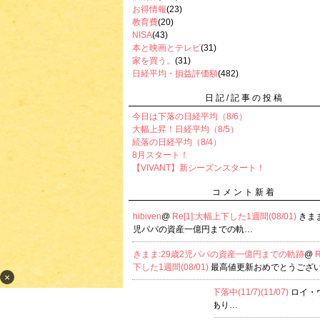
お得情報
(23)
教育費
(20)
NISA
(43)
本と映画とテレビ
(31)
家を買う。
(31)
日経平均・損益評価額
(482)
日記/記事の投稿
今日は下落の日経平均（8/6）
大幅上昇！日経平均（8/5）
続落の日経平均（8/4）
8月スタート！
【VIVANT】新シーズンスタート！
コメント新着
hibiven
@
Re[1]:大幅上下した1週間(08/01)
きまま
児パパの資産一億円までの軌…
きまま:29歳2児パパの資産一億円までの軌跡
@
下した1週間(08/01)
最高値更新おめでとうござい
×
hibiven
@
Re[1]:大幅下落中(11/7)(11/07)
ロイ・
リアさんへ コメントあり…