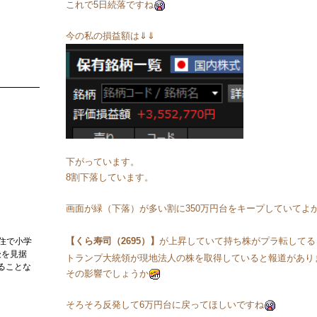
これで5日続落ですね
今の私の損益額は⇓⇓
下がっています。
8割下落しています。
画面が緑（下落）が多い割に350万円台をキープしていてよ
【くら寿司（2695）】
が上昇していて持ち株がプラ転してる
住で小学
後を見据
トランプ大統領が現地法人の株を取得していると報道があり
ることな
その影響でしょうか
そろそろ反発して6万円台に戻ってほしいですね