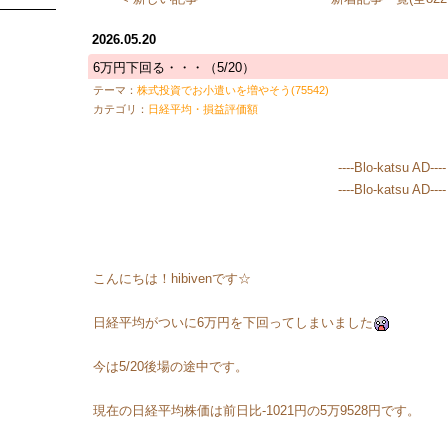
2026.05.20
6万円下回る・・・（5/20）
テーマ：
株式投資でお小遣いを増やそう(75542)
カテゴリ：
日経平均・損益評価額
----Blo-katsu AD----
----Blo-katsu AD----
こんにちは！hibivenです☆
日経平均がついに6万円を下回ってしまいました
今は5/20後場の途中です。
現在の日経平均株価は前日比-1021円の5万9528円です。