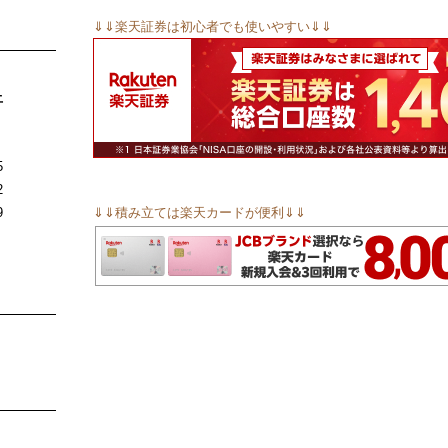
⇓⇓楽天証券は初心者でも使いやすい⇓⇓
土
5
2
9
⇓⇓積み立ては楽天カードが便利⇓⇓