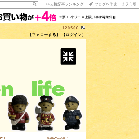
>>
人気記事ランキング
ブログを作成
楽天市場
120506
【フォローする】
【ログイン】
【毎日開催】
15記事にいいね！で1ポイント
10秒滞在
いいね!
--
/
--
件)
過去の記事 >