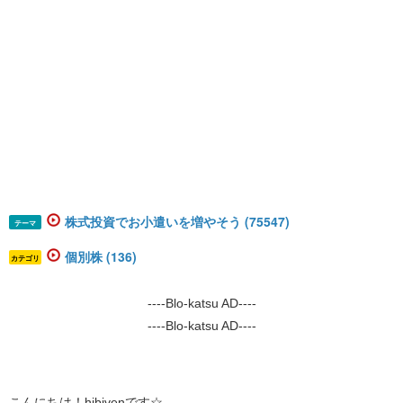
株式投資でお小遣いを増やそう (75547)
テーマ
個別株 (136)
カテゴリ
----Blo-katsu AD----
----Blo-katsu AD----
こんにちは！hibivenです☆