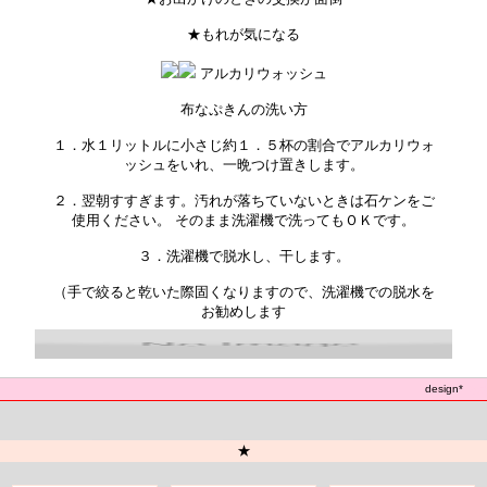
★もれが気になる
アルカリウォッシュ
布なぷきんの洗い方
１．水１リットルに小さじ約１．５杯の割合でアルカリウォ
ッシュをいれ、一晩つけ置きします。
２．翌朝すすぎます。汚れが落ちていないときは石ケンをご
使用ください。 そのまま洗濯機で洗ってもＯＫです。
３．洗濯機で脱水し、干します。
（手で絞ると乾いた際固くなりますので、洗濯機での脱水を
お勧めします
design*
も
★