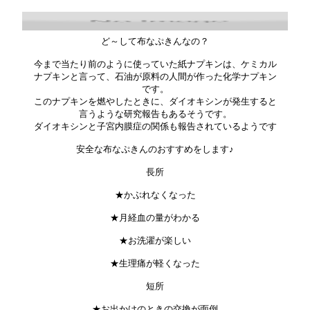
ど～して布なぷきんなの？
今まで当たり前のように使っていた紙ナプキンは、ケミカル
ナプキンと言って、石油が原料の人間が作った化学ナプキン
です。
このナプキンを燃やしたときに、ダイオキシンが発生すると
言うような研究報告もあるそうです。
ダイオキシンと子宮内膜症の関係も報告されているようです
安全な布なぷきんのおすすめをします♪
長所
★かぶれなくなった
★月経血の量がわかる
★お洗濯が楽しい
★生理痛が軽くなった
短所
★お出かけのときの交換が面倒