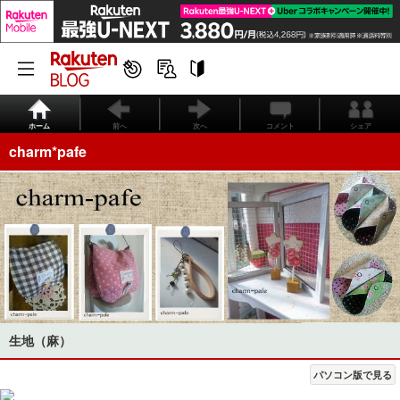
ホーム
前へ
次へ
コメント
シェア
charm*pafe
生地（麻）
パソコン版で見る