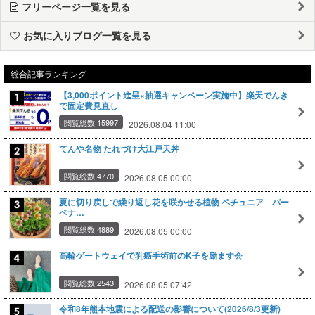
フリーページ一覧を見る
お気に入りブログ一覧を見る
総合記事ランキング
【3,000ポイント進呈×抽選キャンペーン実施中】楽天でんき
で固定費見直し
閲覧総数 15997
2026.08.04 11:00
てんや名物 たれづけ大江戸天丼
閲覧総数 4770
2026.08.05 00:00
夏に切り戻しで繰り返し花を咲かせる植物 ペチュニア バー
ベナ…
閲覧総数 4889
2026.08.05 00:00
高輪ゲートウェイで乳癌手術前のK子を励ます会
閲覧総数 2543
2026.08.05 07:42
令和8年熊本地震による配送の影響について(2026/8/3更新)